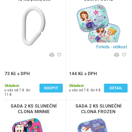
Forkids - velikost
73 Kč s DPH
144 Kč s DPH
60 Kč bez DPH
119 Kč bez DPH
Skladem
Skladem
KOUPIT
DETAIL
u vás od 7.8. do
u vás od 7.8. do 9.8.
11.8.
SADA 2 KS SLUNEČNÍ
SADA 2 KS SLUNEČNÍ
CLONA MINNIE
CLONA FROZEN