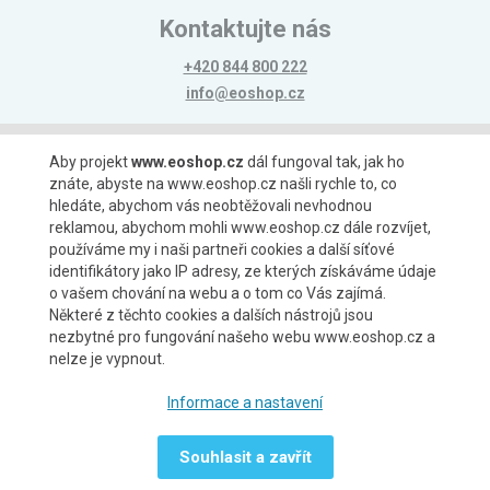
Kontaktujte nás
+420 844 800 222
info@eoshop.cz
Možnosti platby
Aby projekt
www.eoshop.cz
dál fungoval tak, jak ho
znáte, abyste na www.eoshop.cz našli rychle to, co
hledáte, abychom vás neobtěžovali nevhodnou
reklamou, abychom mohli www.eoshop.cz dále rozvíjet,
používáme my i naši partneři cookies a další síťové
identifikátory jako IP adresy, ze kterých získáváme údaje
Možnosti dopravy
o vašem chování na webu a o tom co Vás zajímá.
Některé z těchto cookies a dalších nástrojů jsou
nezbytné pro fungování našeho webu www.eoshop.cz a
nelze je vypnout.
Partneři
Informace a nastavení
Souhlasit a zavřít