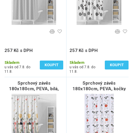
257 Kč s DPH
257 Kč s DPH
212 Kč bez DPH
212 Kč bez DPH
Skladem
Skladem
KOUPIT
KOUPIT
u vás od 7.8. do
u vás od 7.8. do
11.8.
11.8.
Sprchový závěs
Sprchový závěs
180x180cm, PEVA, bílá,
180x180cm, PEVA, kočky
barevné kytky