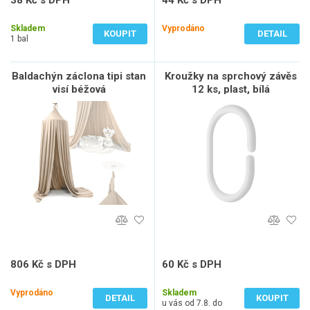
38 Kč s DPH
44 Kč s DPH
31 Kč bez DPH
36 Kč bez DPH
Skladem
Vyprodáno
KOUPIT
DETAIL
1 bal
Baldachýn záclona tipi stan
Kroužky na sprchový závěs
visí béžová
12 ks, plast, bílá
806 Kč s DPH
60 Kč s DPH
666 Kč bez DPH
50 Kč bez DPH
Vyprodáno
Skladem
DETAIL
KOUPIT
u vás od 7.8. do