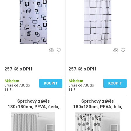
bílá/modrá/černá
čtvercový vzor
257 Kč s DPH
257 Kč s DPH
212 Kč bez DPH
212 Kč bez DPH
Skladem
Skladem
KOUPIT
KOUPIT
u vás od 7.8. do
u vás od 7.8. do
11.8.
11.8.
Sprchový závěs
Sprchový závěs
180x180cm, PEVA, šedá,
180x180cm, PEVA, bílá,
geometrie
černé kytky