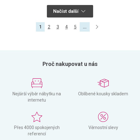
Načíst další
1
2
3
4
5
...
Proč nakupovat u nás
Nejširší výběr nábytku na
Oblíbené kousky skladem
internetu
Přes 4000 spokojených
Věrnostní slevy
referencí