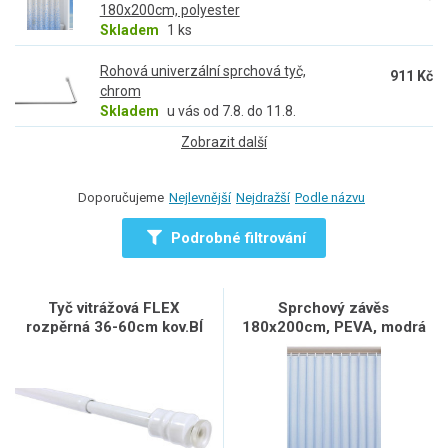
180x200cm, polyester
Skladem
1 ks
Rohová univerzální sprchová tyč,
911 Kč
chrom
Skladem
u vás od 7.8. do 11.8.
Zobrazit další
Doporučujeme
Nejlevnější
Nejdražší
Podle názvu
Podrobné filtrování
Tyč vitrážová FLEX
Sprchový závěs
rozpěrná 36-60cm kov.BÍ
180x200cm, PEVA, modrá