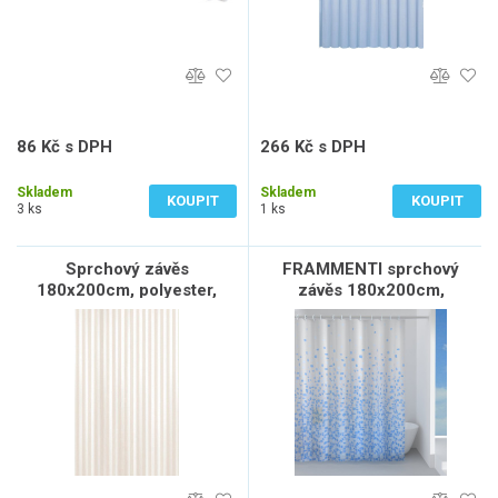
86 Kč s DPH
266 Kč s DPH
71 Kč bez DPH
220 Kč bez DPH
Skladem
Skladem
KOUPIT
KOUPIT
3 ks
1 ks
Sprchový závěs
FRAMMENTI sprchový
180x200cm, polyester,
závěs 180x200cm,
béžová
polyester