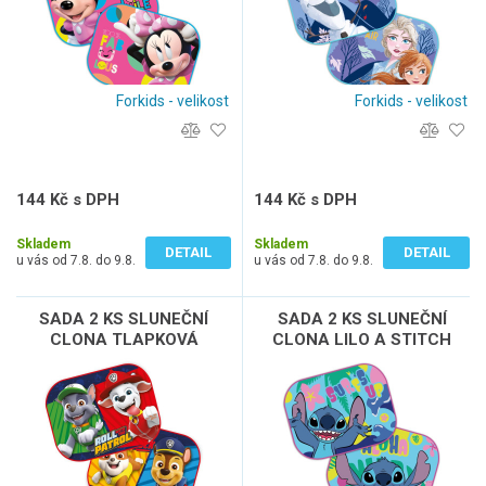
Forkids - velikost
Forkids - velikost
144 Kč s DPH
144 Kč s DPH
119 Kč bez DPH
119 Kč bez DPH
Skladem
Skladem
DETAIL
DETAIL
u vás od 7.8. do 9.8.
u vás od 7.8. do 9.8.
SADA 2 KS SLUNEČNÍ
SADA 2 KS SLUNEČNÍ
CLONA TLAPKOVÁ
CLONA LILO A STITCH
PATROLA