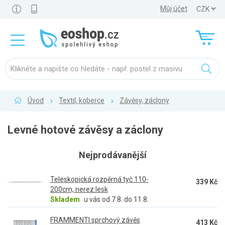
Můj účet
Úvod
Textil, koberce
Závěsy, záclony
Levné hotové závěsy a záclony
Nejprodávanější
Teleskopická rozpěrná tyč 110-
339 Kč
200cm, nerez lesk
Skladem
u vás od 7.8. do 11.8.
FRAMMENTI sprchový závěs
413 Kč