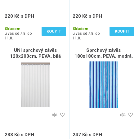
220 Kč s DPH
220 Kč s DPH
182 Kč bez DPH
182 Kč bez DPH
Skladem
Skladem
KOUPIT
KOUPIT
u vás od 7.8. do
u vás od 7.8. do
11.8.
11.8.
UNI sprchový závěs
Sprchový závěs
120x200cm, PEVA, bílá
180x180cm, PEVA, modrá,
pruhy
238 Kč s DPH
247 Kč s DPH