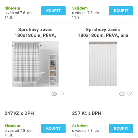
197 Kč bez DPH
204 Kč bez DPH
Skladem
Skladem
KOUPIT
KOUPIT
u vás od 7.8. do
u vás od 7.8. do
11.8.
11.8.
Sprchový závěs
Sprchový závěs
180x180cm, PEVA,
180x180cm, PEVA, bílá
transparentní/bílá, pruhy
247 Kč s DPH
257 Kč s DPH
204 Kč bez DPH
212 Kč bez DPH
Skladem
Skladem
KOUPIT
KOUPIT
u vás od 7.8. do
u vás od 7.8. do
11.8.
11.8.