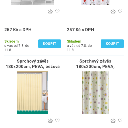
257 Kč s DPH
257 Kč s DPH
212 Kč bez DPH
212 Kč bez DPH
Skladem
Skladem
KOUPIT
KOUPIT
u vás od 7.8. do
u vás od 7.8. do
11.8.
11.8.
Sprchový závěs
Sprchový závěs
180x200cm, PEVA, béžová
180x200cm, PEVA,
květovaný