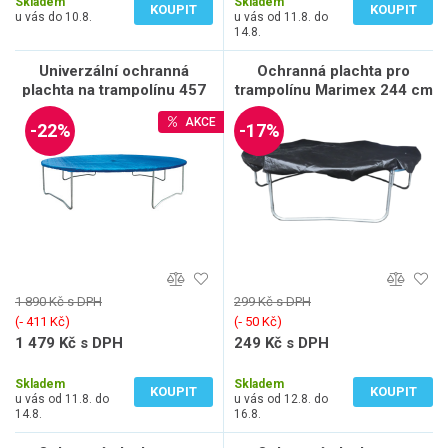
Skladem
Skladem
KOUPIT
KOUPIT
u vás do 10.8.
u vás od 11.8. do
14.8.
Univerzální ochranná
Ochranná plachta pro
plachta na trampolínu 457
trampolínu Marimex 244 cm
cm
AKCE
-22%
-17%
1 890 Kč s DPH
299 Kč s DPH
(‐ 411 Kč)
(‐ 50 Kč)
1 479 Kč s DPH
249 Kč s DPH
1 222 Kč bez DPH
206 Kč bez DPH
Skladem
Skladem
KOUPIT
KOUPIT
u vás od 11.8. do
u vás od 12.8. do
14.8.
16.8.