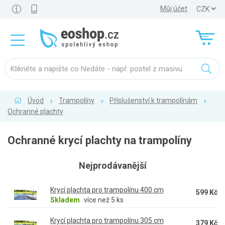
Můj účet
Úvod
Trampolíny
Příslušenství k trampolínám
Ochranné plachty
Ochranné krycí plachty na trampolíny
Nejprodávanější
Krycí plachta pro trampolínu 400 cm
599 Kč
Skladem
více než 5 ks
Krycí plachta pro trampolínu 305 cm
379 Kč