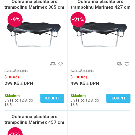
Ochranná plachta pro
Ochranná plachta pro
trampolínu Marimex 305 cm
trampolínu Marimex 427 cm
-9%
-21%
329 Kč s DPH
629 Kč s DPH
(‐ 30 Kč)
(‐ 130 Kč)
299 Kč s DPH
499 Kč s DPH
247 Kč bez DPH
412 Kč bez DPH
Skladem
Skladem
KOUPIT
KOUPIT
u vás od 12.8. do
u vás od 12.8. do
16.8.
16.8.
Ochranná plachta pro
trampolínu Marimex 457 cm
-25%