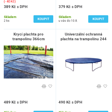
(‐ 40 Kč)
389 Kč s DPH
379 Kč s DPH
322 Kč bez DPH
313 Kč bez DPH
Skladem
Skladem
KOUPIT
KOUPIT
2 ks
u vás do 10.8.
Krycí plachta pro
Univerzální ochranná
trampolínu 366cm
plachta na trampolínu 244
cm Spartan
489 Kč s DPH
490 Kč s DPH
404 Kč bez DPH
405 Kč bez DPH