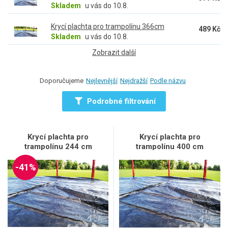
Skladem
u vás do 10.8.
Krycí plachta pro trampolínu 366cm
489 Kč
Skladem
u vás do 10.8.
Zobrazit další
Doporučujeme
Nejlevnější
Nejdražší
Podle názvu
Podrobné filtrování
Krycí plachta pro
Krycí plachta pro
trampolínu 244 cm
trampolínu 400 cm
-41%