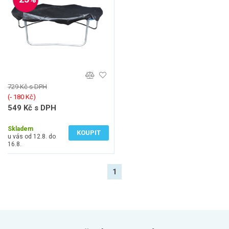
729 Kč s DPH
(‐ 180 Kč)
549 Kč s DPH
454 Kč bez DPH
Skladem
KOUPIT
u vás od 12.8. do
16.8.
1