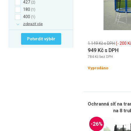
427
2
180
1
400
1
zobrazit vše
Potvrdit výběr
1 149 Kč s DPH
(‐ 200 K
949 Kč s DPH
784 Kč bez DPH
Vyprodáno
Ochranná síť na tr
na 8 tr
-26%