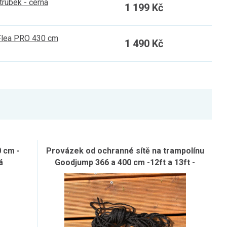
trubek - černá
1 199 Kč
 Flea PRO 430 cm
1 490 Kč
 cm -
Provázek od ochranné sítě na trampolínu
á
Goodjump 366 a 400 cm -12ft a 13ft -
INSIDE