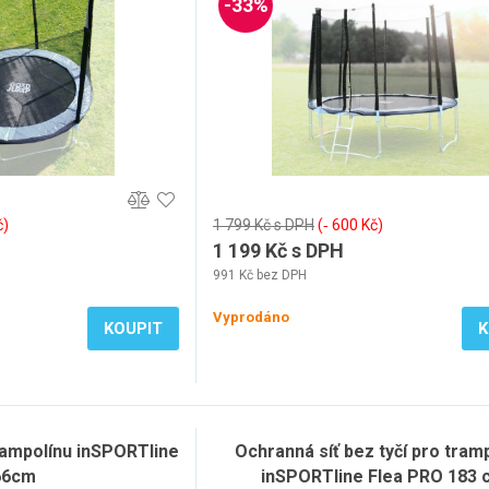
-33%
č)
1 799 Kč s DPH
(‐ 600 Kč)
1 199 Kč s DPH
991 Kč bez DPH
Vyprodáno
KOUPIT
K
rampolínu inSPORTline
Ochranná síť bez tyčí pro tram
66cm
inSPORTline Flea PRO 183 