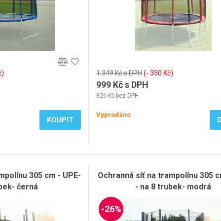
č)
1 349 Kč s DPH
(‐ 350 Kč)
999 Kč s DPH
826 Kč bez DPH
Vyprodáno
KOUPIT
ampolínu 305 cm - UPE-
Ochranná síť na trampolínu 305 
ubek- černá
- na 8 trubek- modrá
-26%