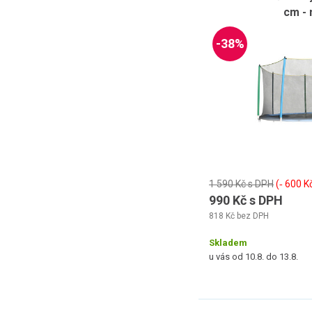
cm - 
-38%
1 590 Kč s DPH
(‐ 600 K
990 Kč s DPH
818 Kč bez DPH
Skladem
u vás od 10.8. do 13.8.