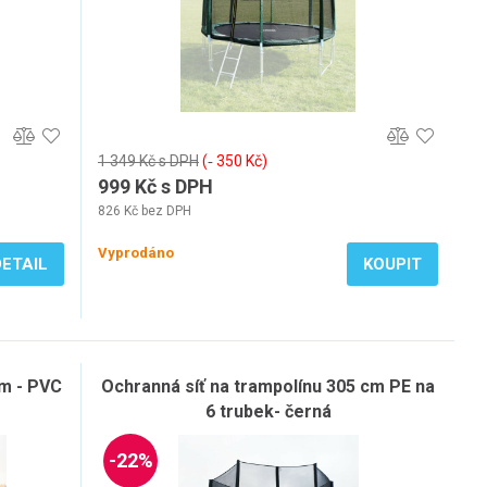
1 349 Kč s DPH
(‐ 350 Kč)
999 Kč s DPH
826 Kč bez DPH
Vyprodáno
DETAIL
KOUPIT
cm - PVC
Ochranná síť na trampolínu 305 cm PE na
6 trubek- černá
-22%