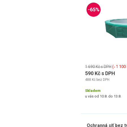
-65%
1 690 Kč s DPH
(‐ 1 100
590 Kč s DPH
488 Kč bez DPH
Skladem
u vás od 10.8. do 13.8.
Ochranná síť bez t