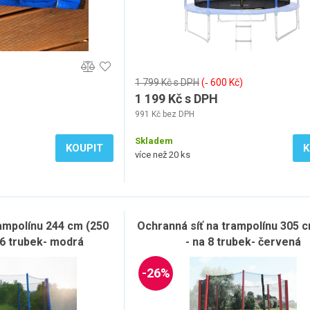
1 799 Kč s DPH
(‐ 600 Kč)
1 199 Kč s DPH
991 Kč bez DPH
Skladem
KOUPIT
K
více než 20 ks
rampolínu 244 cm (250
Ochranná síť na trampolínu 305 
6 trubek- modrá
- na 8 trubek- červená
-26%