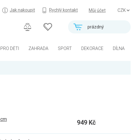
Jak nakoupit
Rychlý kontakt
Můj účet
prázdný
PRO DĚTI
ZAHRADA
SPORT
DEKORACE
DÍLNA
 cm
949 Kč