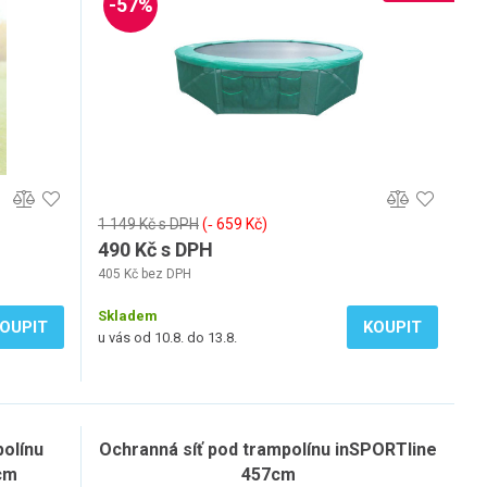
-57%
1 149 Kč s DPH
(‐ 659 Kč)
490 Kč s DPH
405 Kč bez DPH
Skladem
OUPIT
KOUPIT
u vás od 10.8. do 13.8.
polínu
Ochranná síť pod trampolínu inSPORTline
cm
457cm