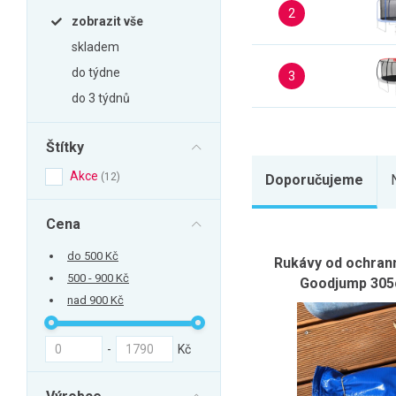
Zahrada
2
zobrazit vše
Balkon a terasa
skladem
Dílna
do týdne
3
Auto-moto
do 3 týdnů
Dekorace
Štítky
Textil, koberce
Akce
12
Svítidla, žárovky
Doporučujeme
Trampolíny
Cena
Sedací vaky
do 500 Kč
Rukávy od ochrann
Sport, outdoor
500 - 900 Kč
Goodjump 305c
Všechny kategorie
nad 900 Kč
-
Kč