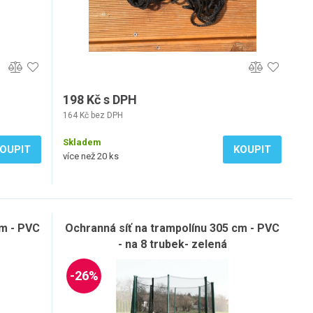
198 Kč s DPH
164 Kč bez DPH
Skladem
OUPIT
KOUPIT
více než 20 ks
cm - PVC
Ochranná síť na trampolínu 305 cm - PVC
- na 8 trubek- zelená
-26%