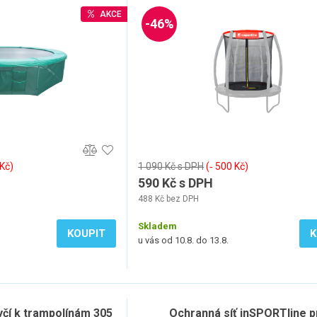
AKCE
-46%
 Kč)
1 090 Kč s DPH
(‐ 500 Kč)
590 Kč s DPH
488 Kč bez DPH
Skladem
KOUPIT
K
u vás od 10.8. do 13.8.
yčí k trampolínám 305
Ochranná síť inSPORTline p