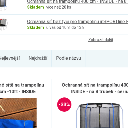
Ochranná síť na trampolínu 400 cm - INSIDE - na 8 
Skladem
více než 20 ks
Ochranná síť bez tyčí pro trampolínu inSPORTline
Skladem
u vás od 10.8. do 13.8.
Zobrazit další
Nejlevnější
Nejdražší
Podle názvu
é sítě na trampolínu
Ochranná síť na trampolínu 400
m -10ft - INSIDE
INSIDE - na 8 trubek - čern
-33%