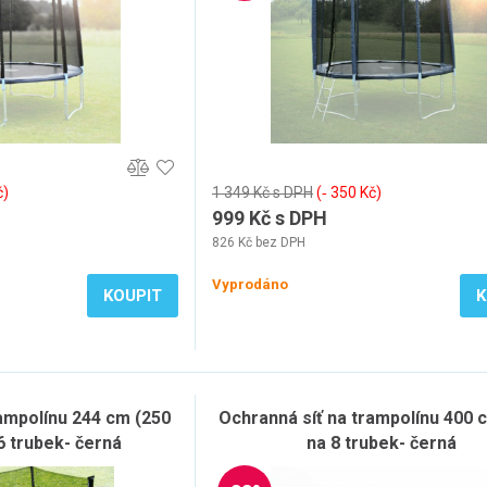
č)
1 349 Kč s DPH
(‐ 350 Kč)
999 Kč s DPH
826 Kč bez DPH
Vyprodáno
KOUPIT
K
rampolínu 244 cm (250
Ochranná síť na trampolínu 400 c
6 trubek- černá
na 8 trubek- černá