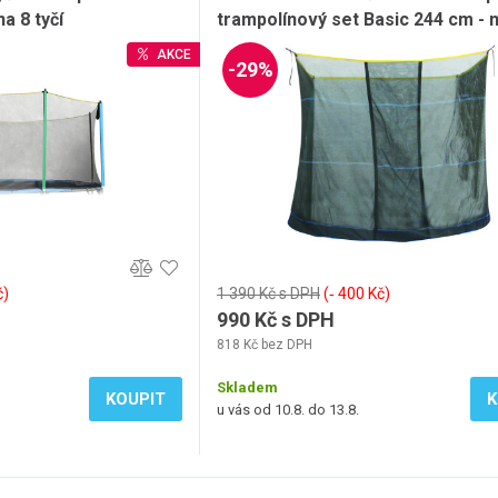
na 8 tyčí
trampolínový set Basic 244 cm - n
AKCE
-29%
č)
1 390 Kč s DPH
(‐ 400 Kč)
990 Kč s DPH
818 Kč bez DPH
Skladem
KOUPIT
K
u vás od 10.8. do 13.8.