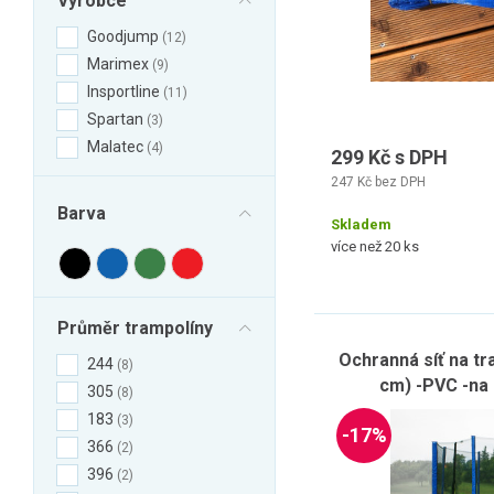
Výrobce
Goodjump
12
Marimex
9
Insportline
11
Spartan
3
Malatec
4
299 Kč s DPH
247 Kč bez DPH
Barva
Skladem
více než 20 ks
Průměr trampolíny
Ochranná síť na t
244
8
cm) -PVC -na 
305
8
183
3
-17%
366
2
396
2