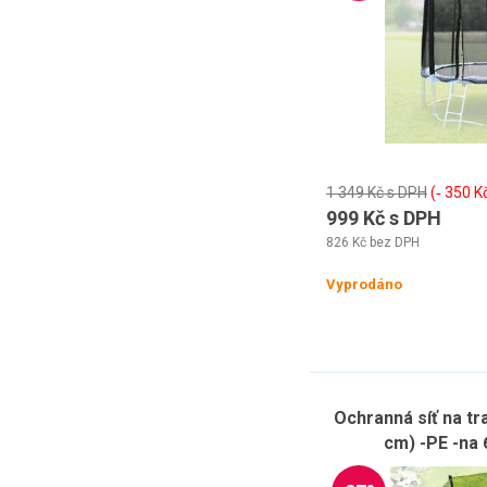
1 349 Kč s DPH
(‐ 350 K
999 Kč s DPH
826 Kč bez DPH
Vyprodáno
Ochranná síť na t
cm) -PE -na 