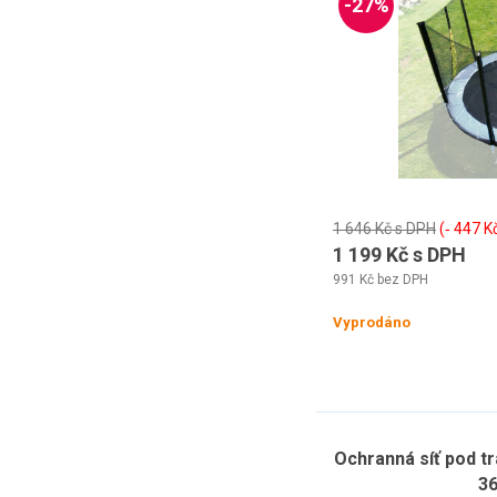
-27%
1 646 Kč s DPH
(‐ 447 K
1 199 Kč s DPH
991 Kč bez DPH
Vyprodáno
Ochranná síť pod t
3