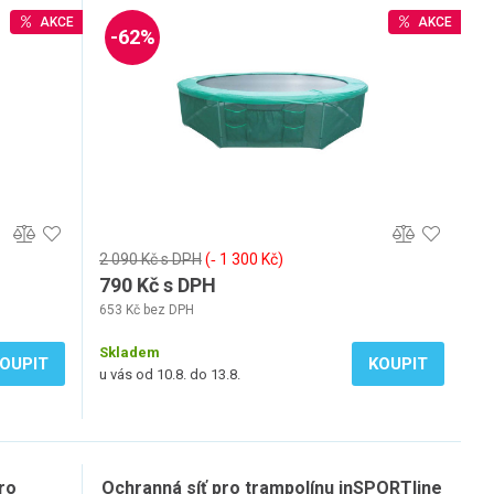
AKCE
AKCE
-62%
2 090 Kč s DPH
(‐ 1 300 Kč)
790 Kč s DPH
653 Kč bez DPH
Skladem
OUPIT
KOUPIT
u vás od 10.8. do 13.8.
ro
Ochranná síť pro trampolínu inSPORTline