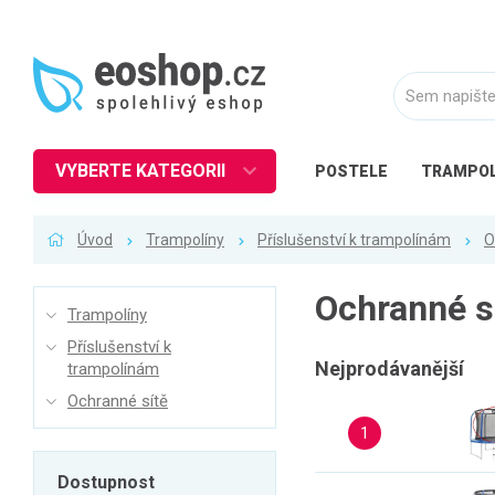
VYBERTE KATEGORII
POSTELE
TRAMPOL
Nábytek
Úvod
Trampolíny
Příslušenství k trampolínám
O
Kuchyně
Ložnice
Ochranné s
Trampolíny
Obývací pokoj
Příslušenství k
Dětské zboží
Nejprodávanější
trampolínám
Ochranné sítě
Předsíň a chodba
1
Pracovna a kancelář
Koupelna
Dostupnost