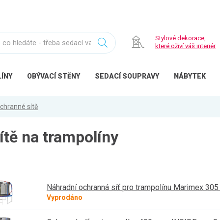
Stylové dekorace,
které oživí váš interiér
ÍNY
OBÝVACÍ
STĚNY
SEDACÍ
SOUPRAVY
NÁBYTEK
chranné sítě
ítě na trampolíny
Náhradní ochranná síť pro trampolínu Marimex 305
Vyprodáno