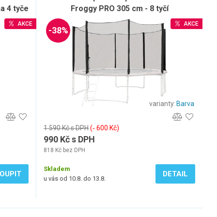
a 4 tyče
Froggy PRO 305 cm - 8 tyčí
AKCE
AKCE
-38%
varianty:
Barva
1 590 Kč s DPH
(‐ 600 Kč)
990 Kč s DPH
818 Kč bez DPH
Skladem
OUPIT
DETAIL
u vás od 10.8. do 13.8.