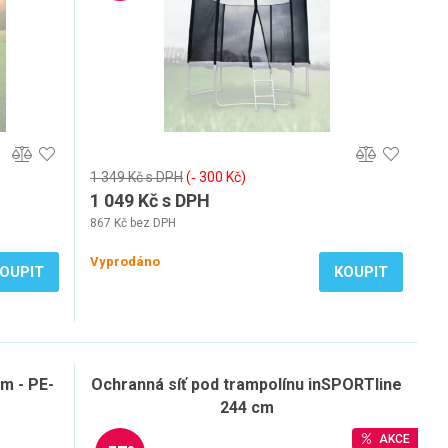
1 349 Kč s DPH
(‐ 300 Kč)
1 049 Kč s DPH
867 Kč bez DPH
Vyprodáno
OUPIT
KOUPIT
m - PE-
Ochranná síť pod trampolínu inSPORTline
244 cm
AKCE