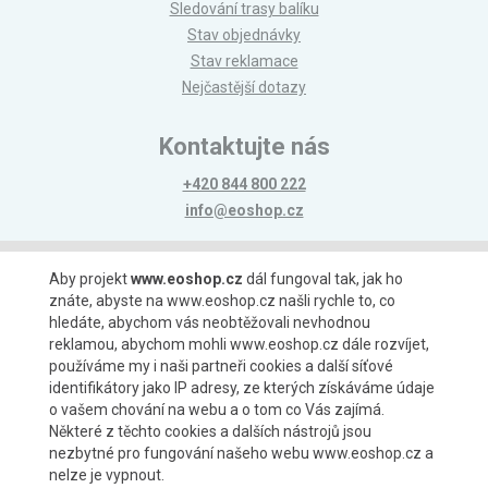
Sledování trasy balíku
Stav objednávky
Stav reklamace
Nejčastější dotazy
Kontaktujte nás
+420 844 800 222
info@eoshop.cz
Možnosti platby
Aby projekt
www.eoshop.cz
dál fungoval tak, jak ho
znáte, abyste na www.eoshop.cz našli rychle to, co
hledáte, abychom vás neobtěžovali nevhodnou
reklamou, abychom mohli www.eoshop.cz dále rozvíjet,
používáme my i naši partneři cookies a další síťové
identifikátory jako IP adresy, ze kterých získáváme údaje
Možnosti dopravy
o vašem chování na webu a o tom co Vás zajímá.
Některé z těchto cookies a dalších nástrojů jsou
nezbytné pro fungování našeho webu www.eoshop.cz a
nelze je vypnout.