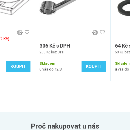
72 Kč)
306 Kč s DPH
64 Kč
253 Kč bez DPH
53 Kč be
Skladem
Sklade
KOUPIT
KOUPIT
u vás do 12.8.
u vás do 
Proč nakupovat u nás