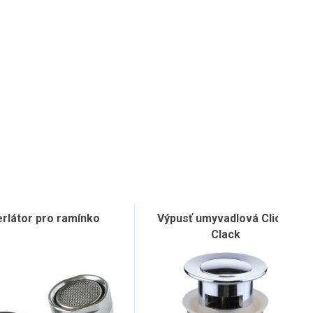
rlátor pro ramínko
Výpusť umyvadlová Click–
Clack