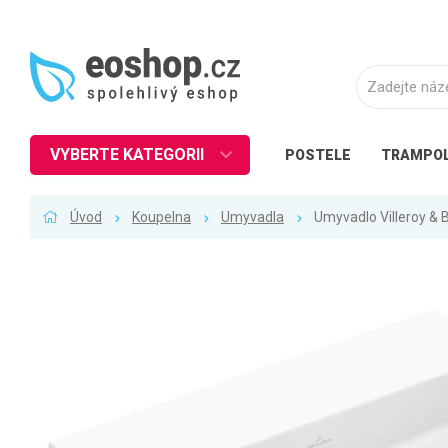
VYBERTE KATEGORII
POSTELE
TRAMPOL
Nábytek
Úvod
Koupelna
Umyvadla
Umyvadlo Villeroy &
Kuchyně
Ložnice
Obývací pokoj
Dětské zboží
Předsíň a chodba
Pracovna a kancelář
Koupelna