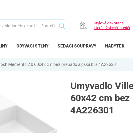
Stylové dekorace,
které oživí váš interiér
ÍNY
OBÝVACÍ
STĚNY
SEDACÍ
SOUPRAVY
NÁBYTEK
 Boch Memento 2.0 60x42 cm bez přepadu alpská bílá 4A226301
Umyvadlo Vill
60x42 cm bez 
4A226301