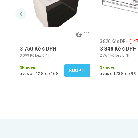
3 820 Kč s DPH
(‐ 4
3 750 Kč s DPH
3 348 Kč s DPH
3 099 Kč bez DPH
2 767 Kč bez DPH
Skladem
Skladem
KOUPIT
u vás od 12.8. do 16.8.
u vás od 23.8. do 9.9.