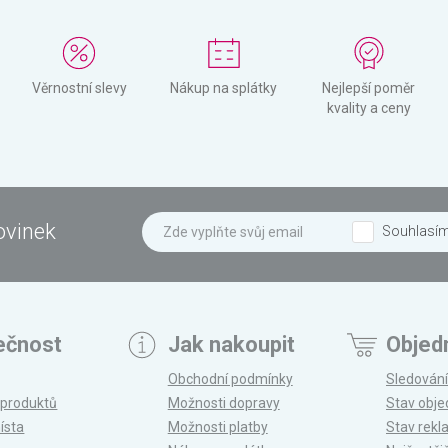
Věrnostní slevy
Nákup na splátky
Nejlepší poměr
kvality a ceny
ovinek
Souhlasí
ečnost
Jak nakoupit
Objed
Obchodní podmínky
Sledování
 produktů
Možnosti dopravy
Stav obj
ísta
Možnosti platby
Stav rek