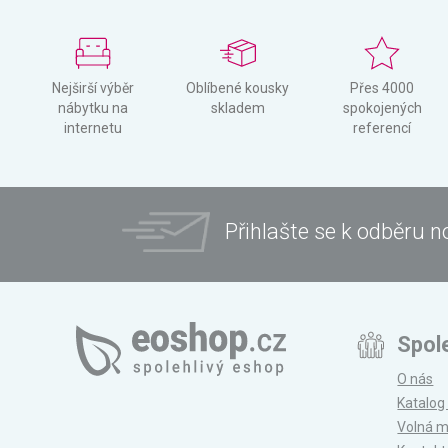
Nejširší výběr
Oblíbené kousky
Přes 4000
nábytku na
skladem
spokojených
internetu
referencí
Přihlašte se k odběru n
Spol
O nás
Katalog
Volná m