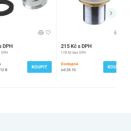
 s DPH
215 Kč s DPH
z DPH
178 Kč bez DPH
m
Dostupné
KOUPIT
KOUPIT
12.8.
od 26.10.