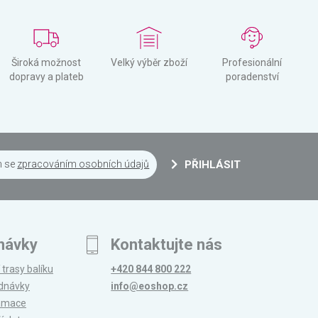
Široká možnost
Velký výběr zboží
Profesionální
dopravy a plateb
poradenství
m se
zpracováním osobních údajů
PŘIHLÁSIT
návky
Kontaktujte nás
 trasy balíku
+420 844 800 222
ednávky
info@eoshop.cz
lamace