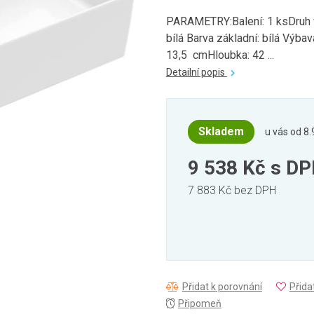
PARAMETRY:Balení: 1 ksDruh v
bílá Barva základní: bílá Výba
13,5 cmHloubka: 42 ...
Detailní popis
Skladem
u vás od 8.
9 538 Kč
s D
7 883 Kč bez DPH
Přidat k porovnání
Přida
Připomeň