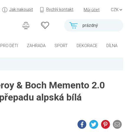
Jak nakoupit
Rychlý kontakt
Můj účet
prázdný
PRO DĚTI
ZAHRADA
SPORT
DEKORACE
DÍLNA
eroy & Boch Memento 2.0
přepadu alpská bílá