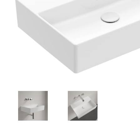
Zahrada
Balkon a terasa
Dílna
Auto-moto
Dekorace
Textil, koberce
Svítidla, žárovky
Trampolíny
Sedací vaky
Sport, outdoor
Všechny kategorie