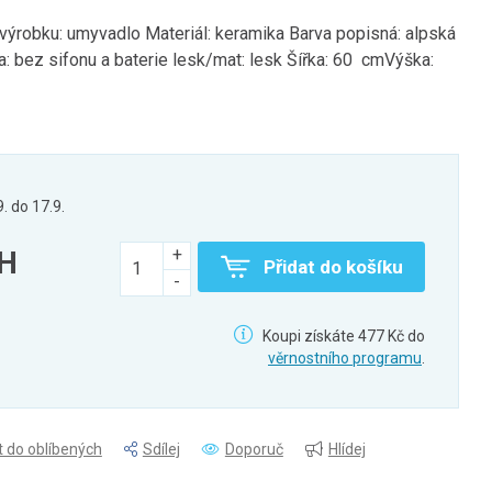
ýrobku: umyvadlo Materiál: keramika Barva popisná: alpská
va: bez sifonu a baterie lesk/mat: lesk Šířka: 60 cmVýška:
9. do 17.9.
PH
Přidat do košíku
Koupi získáte 477 Kč do
věrnostního programu
.
t do oblíbených
Sdílej
Doporuč
Hlídej