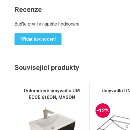
Recenze
Buďte první a napište hodnocení
Přidat hodnocení
Související produkty
Dolomitové umyvadlo UM
Umyvadlo UM
ECCE 610ON, MASON
-12%