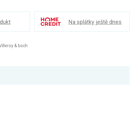
odukt
Na splátky ještě dnes
illeroy & boch