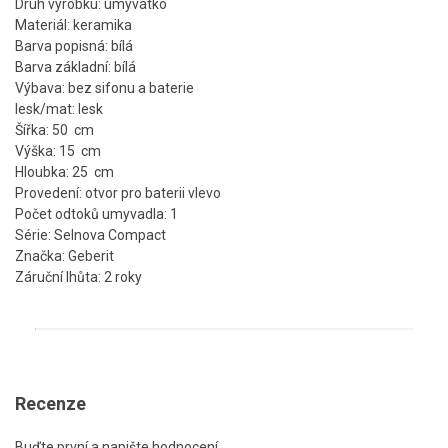
Druh výrobku: umývátko
Materiál: keramika
Barva popisná: bílá
Barva základní: bílá
Výbava: bez sifonu a baterie
lesk/mat: lesk
Šířka: 50 cm
Výška: 15 cm
Hloubka: 25 cm
Provedení: otvor pro baterii vlevo
Počet odtoků umyvadla: 1
Série: Selnova Compact
Značka: Geberit
Záruční lhůta: 2 roky
Recenze
Buďte první a napište hodnocení