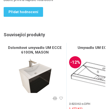
Přidat hodnocení
Související produkty
Dolomitové umyvadlo UM ECCE
Umyvadlo UM ECC
610ON, MASON
-12%
3 820 Kč s DPH
(‐ 472 Kč)