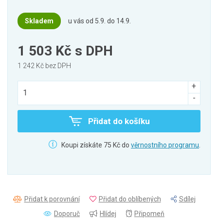
Skladem
u vás od 5.9. do 14.9.
1 503 Kč
s DPH
1 242 Kč bez DPH
Přidat do košíku
Koupi získáte 75 Kč do
věrnostního programu
.
Přidat k porovnání
Přidat do oblíbených
Sdílej
Doporuč
Hlídej
Připomeň