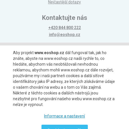
Nejčastější dotazy
Kontaktujte nás
+420 844 800 222
info@eoshop.cz
Možnosti platby
Aby projekt
www.eoshop.cz
dál fungoval tak, jak ho
znáte, abyste na www.eoshop.cz našli rychle to, co
hledáte, abychom vás neobtěžovali nevhodnou
reklamou, abychom mohli www.eoshop.cz dále rozvíjet,
používáme my i naši partneři cookies a další síťové
identifikátory jako IP adresy, ze kterých získáváme údaje
Možnosti dopravy
o vašem chování na webu a o tom co Vás zajímá.
Některé z těchto cookies a dalších nástrojů jsou
nezbytné pro fungování našeho webu www.eoshop.cz a
nelze je vypnout.
Partneři
Informace a nastavení