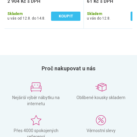
2 904 Kč s DPH
61 Kč s DPH
2 400 Kč bez DPH
50 Kč bez DPH
Skladem
Skladem
KOUPIT
u vás od 12.8. do 14.8.
u vás do 12.8.
Proč nakupovat u nás
Nejširší výběr nábytku na
Oblíbené kousky skladem
internetu
Přes 4000 spokojených
Věrnostní slevy
referencí