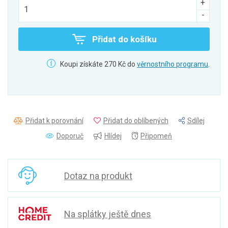
Přidat do košíku
Koupi získáte 270 Kč do
věrnostního programu
.
Přidat k porovnání
Přidat do oblíbených
Sdílej
Doporuč
Hlídej
Připomeň
Dotaz na produkt
Na splátky ještě dnes