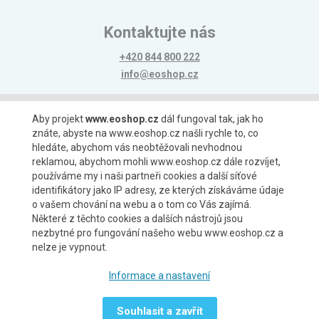
Kontaktujte nás
+420 844 800 222
info@eoshop.cz
Možnosti platby
Aby projekt
www.eoshop.cz
dál fungoval tak, jak ho
znáte, abyste na www.eoshop.cz našli rychle to, co
hledáte, abychom vás neobtěžovali nevhodnou
reklamou, abychom mohli www.eoshop.cz dále rozvíjet,
používáme my i naši partneři cookies a další síťové
identifikátory jako IP adresy, ze kterých získáváme údaje
Možnosti dopravy
o vašem chování na webu a o tom co Vás zajímá.
Některé z těchto cookies a dalších nástrojů jsou
nezbytné pro fungování našeho webu www.eoshop.cz a
nelze je vypnout.
Partneři
Informace a nastavení
Souhlasit a zavřít