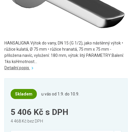
HANSALIGNA Výtok do vany, DN 15 (G 1/2), jako nástěnný výtok •
růžice kulatá, Ø 75 mm • růžice hranatá, 75 mm x 75 mm -
přiložena navíc, vyložení: 180 mm, výtok: litý PARAMETRY:Balení:
1ks ksHmotnost...
Detailní popis
Skladem
u vás od 1.9. do 10.9.
5 406 Kč
s DPH
4 468 Kč bez DPH