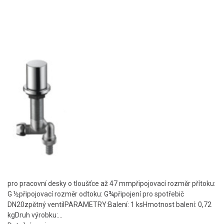
pro pracovní desky o tloušťce až 47 mmpřipojovací rozměr přítoku:
G ½připojovací rozměr odtoku: G¾připojení pro spotřebič
DN20zpětný ventilPARAMETRY:Balení: 1 ksHmotnost balení: 0,72
kgDruh výrobku:...