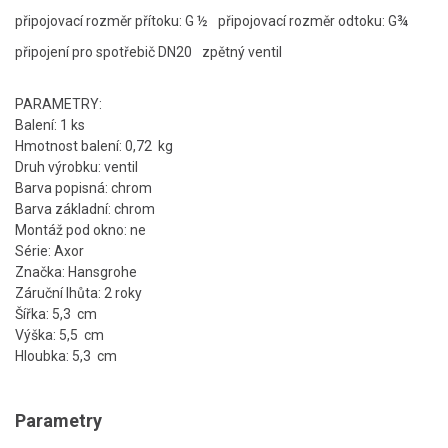
připojovací rozměr přítoku: G ½
připojovací rozměr odtoku: G¾
připojení pro spotřebič DN20
zpětný ventil
PARAMETRY:
Balení: 1 ks
Hmotnost balení: 0,72 kg
Druh výrobku: ventil
Barva popisná: chrom
Barva základní: chrom
Montáž pod okno: ne
Série: Axor
Značka: Hansgrohe
Záruční lhůta: 2 roky
Šířka: 5,3 cm
Výška: 5,5 cm
Hloubka: 5,3 cm
Parametry