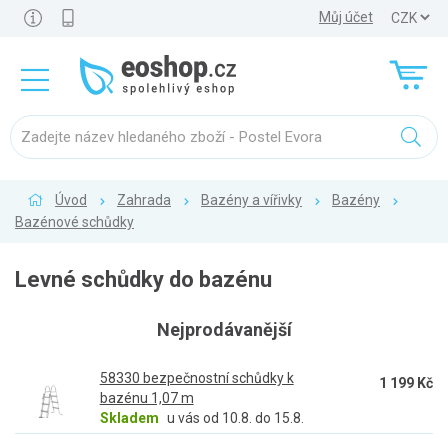
Můj účet
Úvod
Zahrada
Bazény a vířivky
Bazény
Bazénové schůdky
Levné schůdky do bazénu
Nejprodávanější
58330 bezpečnostní schůdky k
1 199 Kč
bazénu 1,07 m
Skladem
u vás od 10.8. do 15.8.