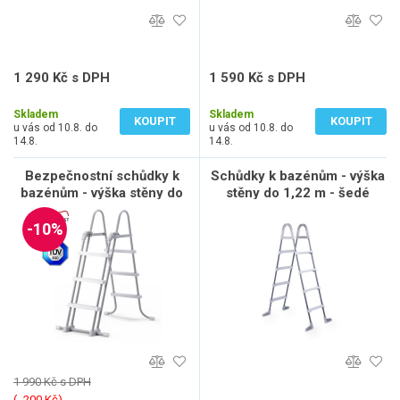
1 290 Kč s DPH
1 590 Kč s DPH
1 066 Kč bez DPH
1 314 Kč bez DPH
Skladem
Skladem
KOUPIT
KOUPIT
u vás od 10.8. do
u vás od 10.8. do
14.8.
14.8.
Bezpečnostní schůdky k
Schůdky k bazénům - výška
bazénům - výška stěny do
stěny do 1,22 m - šedé
1,07 m
-10%
1 990 Kč s DPH
(‐ 200 Kč)