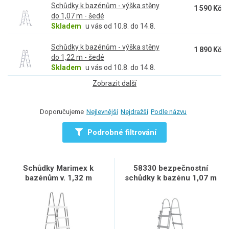
Schůdky k bazénům - výška stěny
1 590 Kč
do 1,07 m - šedé
Skladem
u vás od 10.8. do 14.8.
Schůdky k bazénům - výška stěny
1 890 Kč
do 1,22 m - šedé
Skladem
u vás od 10.8. do 14.8.
Zobrazit další
Doporučujeme
Nejlevnější
Nejdražší
Podle názvu
Podrobné filtrování
Schůdky Marimex k
58330 bezpečnostní
bazénům v. 1,32 m
schůdky k bazénu 1,07 m
bezpečnostní