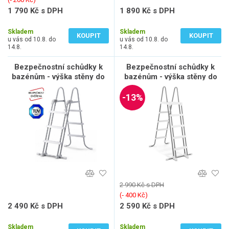
1 790 Kč s DPH
1 890 Kč s DPH
1 479 Kč bez DPH
1 562 Kč bez DPH
Skladem
Skladem
KOUPIT
KOUPIT
u vás od 10.8. do
u vás od 10.8. do
14.8.
14.8.
Bezpečnostní schůdky k
Bezpečnostní schůdky k
bazénům - výška stěny do
bazénům - výška stěny do
1,22 m
1,32 m
-13%
2 990 Kč s DPH
(‐ 400 Kč)
2 490 Kč s DPH
2 590 Kč s DPH
2 058 Kč bez DPH
2 141 Kč bez DPH
Skladem
Skladem