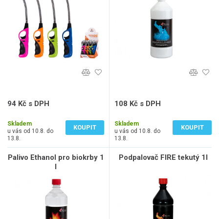
94 Kč s DPH
108 Kč s DPH
78 Kč bez DPH
89 Kč bez DPH
Skladem
Skladem
KOUPIT
KOUPIT
u vás od 10.8. do
u vás od 10.8. do
13.8.
13.8.
Palivo Ethanol pro biokrby 1
Podpalovač FIRE tekutý 1l
l