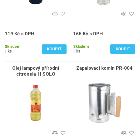
119 Kč s DPH
165 Kč s DPH
98 Kč bez DPH
136 Kč bez DPH
Skladem
Skladem
KOUPIT
KOUPIT
1 ks
1 ks
Olej lampový přírodní
Zapalovací komín PR-004
citronela 1l SOLO