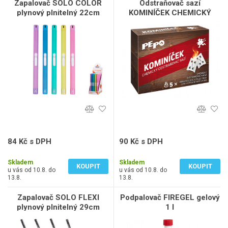
Zapalovač SOLO COLOR
Odstraňovač sazí
plynový plnitelný 22cm
KOMINÍČEK CHEMICKÝ
5x14g
84 Kč s DPH
90 Kč s DPH
69 Kč bez DPH
74 Kč bez DPH
Skladem
Skladem
KOUPIT
KOUPIT
u vás od 10.8. do
u vás od 10.8. do
13.8.
13.8.
Zapalovač SOLO FLEXI
Podpalovač FIREGEL gelový
plynový plnitelný 29cm
1 l