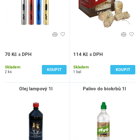
70 Kč s DPH
114 Kč s DPH
58 Kč bez DPH
94 Kč bez DPH
Skladem
Skladem
KOUPIT
KOUPIT
2 ks
1 bal
Olej lampový 1l
Palivo do biokrbů 1l