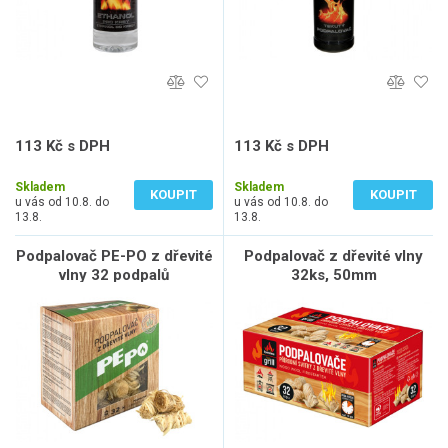
113 Kč s DPH
113 Kč s DPH
93 Kč bez DPH
93 Kč bez DPH
Skladem
Skladem
KOUPIT
KOUPIT
u vás od 10.8. do
u vás od 10.8. do
13.8.
13.8.
Podpalovač PE-PO z dřevité
Podpalovač z dřevité vlny
vlny 32 podpalů
32ks, 50mm