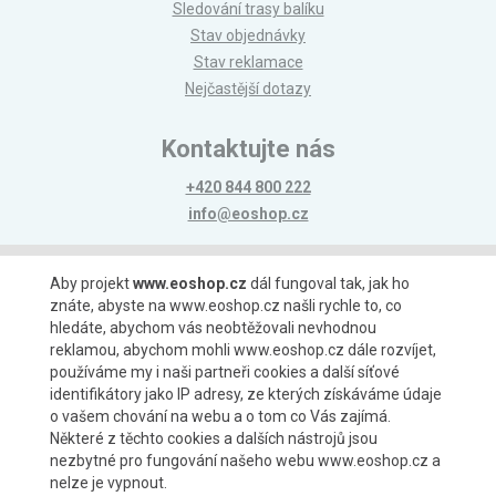
Sledování trasy balíku
Stav objednávky
Stav reklamace
Nejčastější dotazy
Kontaktujte nás
+420 844 800 222
info@eoshop.cz
Možnosti platby
Aby projekt
www.eoshop.cz
dál fungoval tak, jak ho
znáte, abyste na www.eoshop.cz našli rychle to, co
hledáte, abychom vás neobtěžovali nevhodnou
reklamou, abychom mohli www.eoshop.cz dále rozvíjet,
používáme my i naši partneři cookies a další síťové
identifikátory jako IP adresy, ze kterých získáváme údaje
Možnosti dopravy
o vašem chování na webu a o tom co Vás zajímá.
Některé z těchto cookies a dalších nástrojů jsou
nezbytné pro fungování našeho webu www.eoshop.cz a
nelze je vypnout.