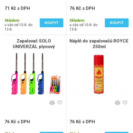
71 Kč s DPH
76 Kč s DPH
59 Kč bez DPH
63 Kč bez DPH
Skladem
Skladem
KOUPIT
KOUPIT
u vás od 10.8. do
u vás od 10.8. do
13.8.
13.8.
Zapalovač SOLO
Náplň do zapalovačů ROYCE
UNIVERZÁL plynový
250ml
plnitelný 27cm
76 Kč s DPH
76 Kč s DPH
63 Kč bez DPH
63 Kč bez DPH