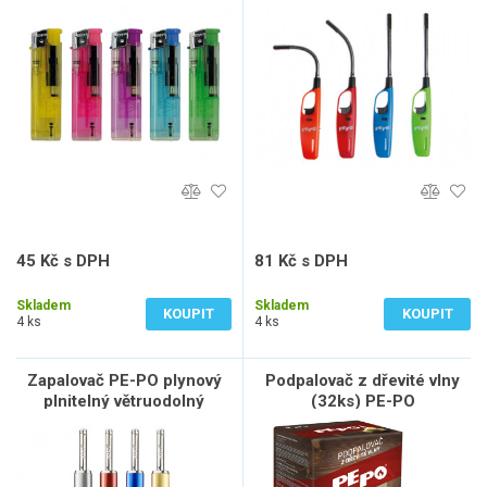
45 Kč s DPH
81 Kč s DPH
37 Kč bez DPH
67 Kč bez DPH
Skladem
Skladem
KOUPIT
KOUPIT
4 ks
4 ks
Zapalovač PE-PO plynový
Podpalovač z dřevité vlny
plnitelný větruodolný
(32ks) PE-PO