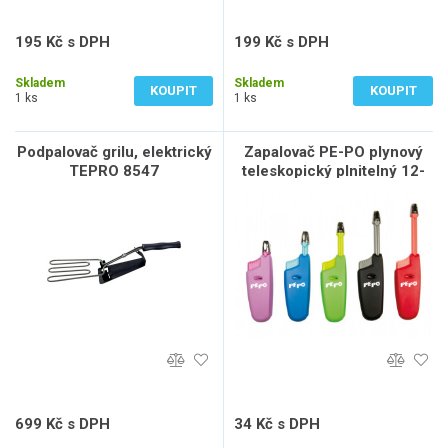
195 Kč s DPH
199 Kč s DPH
161 Kč bez DPH
165 Kč bez DPH
Skladem
Skladem
KOUPIT
KOUPIT
1 ks
1 ks
Podpalovač grilu, elektrický
Zapalovač PE-PO plynový
TEPRO 8547
teleskopický plnitelný 12-
18cm
699 Kč s DPH
34 Kč s DPH
578 Kč bez DPH
28 Kč bez DPH