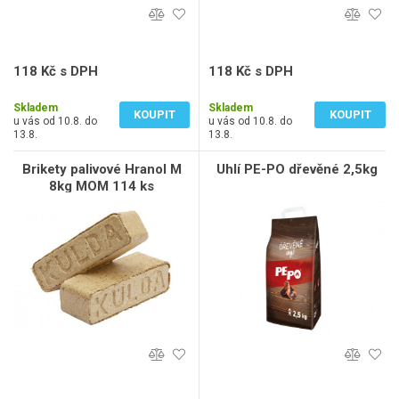
118 Kč s DPH
118 Kč s DPH
98 Kč bez DPH
98 Kč bez DPH
Skladem
Skladem
KOUPIT
KOUPIT
u vás od 10.8. do
u vás od 10.8. do
13.8.
13.8.
Brikety palivové Hranol M
Uhlí PE-PO dřevěné 2,5kg
8kg MOM 114 ks