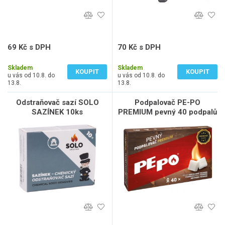
69 Kč s DPH
70 Kč s DPH
57 Kč bez DPH
58 Kč bez DPH
Skladem
Skladem
KOUPIT
KOUPIT
u vás od 10.8. do
u vás od 10.8. do
13.8.
13.8.
Odstraňovač sazí SOLO
Podpalovač PE-PO
SAZÍNEK 10ks
PREMIUM pevný 40 podpalů
300g