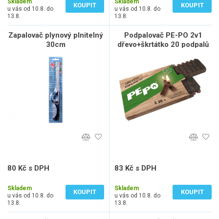
Skladem
Skladem
KOUPIT
KOUPIT
u vás od 10.8. do
u vás od 10.8. do
13.8.
13.8.
Zapalovač plynový plnitelný
Podpalovač PE-PO 2v1
30cm
dřevo+škrtátko 20 podpalů
80 Kč s DPH
83 Kč s DPH
66 Kč bez DPH
69 Kč bez DPH
Skladem
Skladem
KOUPIT
KOUPIT
u vás od 10.8. do
u vás od 10.8. do
13.8.
13.8.