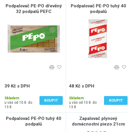
Podpalovač PE-PO dřevěný
Podpalovač PE-PO tuhý 40
32 podpalů PEFC
podpalů
39 Kč s DPH
48 Kč s DPH
32 Kč bez DPH
40 Kč bez DPH
Skladem
Skladem
KOUPIT
KOUPIT
u vás od 10.8. do
u vás od 10.8. do
13.8.
13.8.
Podpalovač PE-PO tuhý 40
Zapalovač plynový
podpalů
domácnostní piezo 21cm