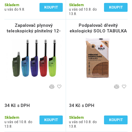
Skladem
Skladem
KOUPIT
KOUPIT
u vás do 9.8.
u vás od 10.8. do
13.8.
Zapalovač plynový
Podpalovač dřevitý
teleskopický plnitelný 12-
ekologický SOLO TABULKA
17,5cm
32ks
34 Kč s DPH
34 Kč s DPH
28 Kč bez DPH
28 Kč bez DPH
Skladem
Skladem
KOUPIT
KOUPIT
u vás od 10.8. do
u vás od 10.8. do
13.8.
13.8.