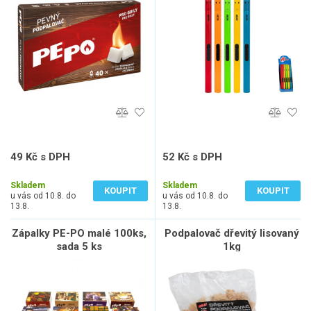
49 Kč s DPH
52 Kč s DPH
41 Kč bez DPH
43 Kč bez DPH
Skladem
Skladem
KOUPIT
KOUPIT
u vás od 10.8. do
u vás od 10.8. do
13.8.
13.8.
Zápalky PE-PO malé 100ks,
Podpalovač dřevitý lisovaný
sada 5 ks
1kg