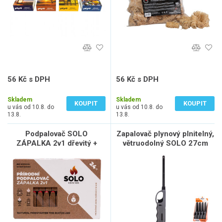
56 Kč s DPH
56 Kč s DPH
46 Kč bez DPH
46 Kč bez DPH
Skladem
Skladem
KOUPIT
KOUPIT
u vás od 10.8. do
u vás od 10.8. do
13.8.
13.8.
Podpalovač SOLO
Zapalovač plynový plnitelný,
ZÁPALKA 2v1 dřevitý +
větruodolný SOLO 27cm
škrtátko 24ks