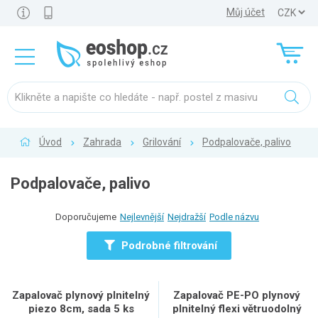
Můj účet
Úvod
Zahrada
Grilování
Podpalovače, palivo
Podpalovače, palivo
Doporučujeme
Nejlevnější
Nejdražší
Podle názvu
Podrobné filtrování
Zapalovač plynový plnitelný
Zapalovač PE-PO plynový
piezo 8cm, sada 5 ks
plnitelný flexi větruodolný