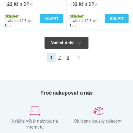
122 Kč s DPH
132 Kč s DPH
101 Kč bez DPH
109 Kč bez DPH
Skladem
Skladem
KOUPIT
KOUPIT
u vás od 10.8. do
u vás od 10.8. do
13.8.
13.8.
Načíst další
1
2
3
Proč nakupovat u nás
Nejširší výběr nábytku na
Oblíbené kousky skladem
internetu