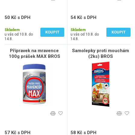
50 Kč s DPH
54 Kč s DPH
41 Kč bez DPH
45 Kč bez DPH
Skladem
Skladem
KOUPIT
KOUPIT
u vás od 10.8. do
u vás od 10.8. do
14.8.
14.8.
Přípravek na mravence
Samolepky proti mouchám
100g prášek MAX BROS
(2ks) BROS
57 Kč s DPH
58 Kč s DPH