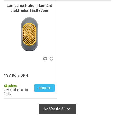
Lampa na hubení komárů
elektrická 15x8x7cm
137 Kč s DPH
113 Kč bez DPH
Skladem
KOUPIT
u vás od 10.8. do
14.8.
Načíst další