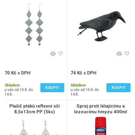
38x11x20,3cm PE
70 Kč s DPH
74 Kč s DPH
58 Kč bez DPH
61 Kč bez DPH
Skladem
Skladem
KOUPIT
KOUPIT
u vás od 10.8. do
u vás od 10.8. do
14.8.
14.8.
Plašič ptáků reflexní oči
Sprej proti létajícímu a
8,5x13cm PP (5ks)
lezoucímu hmyzu 400ml
BROS