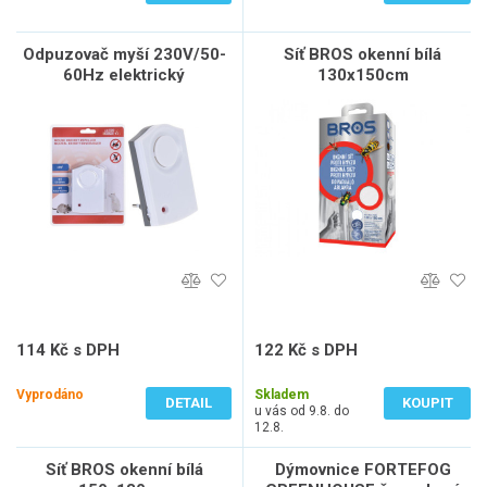
Odpuzovač myší 230V/50-
Síť BROS okenní bílá
60Hz elektrický
130x150cm
114 Kč s DPH
122 Kč s DPH
94 Kč bez DPH
101 Kč bez DPH
Vyprodáno
Skladem
DETAIL
KOUPIT
u vás od 9.8. do
12.8.
Síť BROS okenní bílá
Dýmovnice FORTEFOG