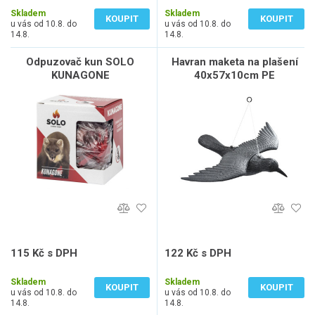
Skladem
Skladem
KOUPIT
KOUPIT
u vás od 10.8. do
u vás od 10.8. do
14.8.
14.8.
Odpuzovač kun SOLO
Havran maketa na plašení
KUNAGONE
40x57x10cm PE
115 Kč s DPH
122 Kč s DPH
95 Kč bez DPH
101 Kč bez DPH
Skladem
Skladem
KOUPIT
KOUPIT
u vás od 10.8. do
u vás od 10.8. do
14.8.
14.8.