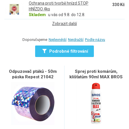
Ochrana proti tvorbě hnízd STOP
330 Kč
HNÍZDO 4ks
Skladem
u vás od 9.8. do 12.8.
Zobrazit další
Doporučujeme
Nejlevnější
Nejdražší
Podle názvu
Podrobné filtrování
Odpuzovač ptáků - 50m
Sprej proti komárům,
páska Repest 21042
klíšťatům 90ml MAX BROS