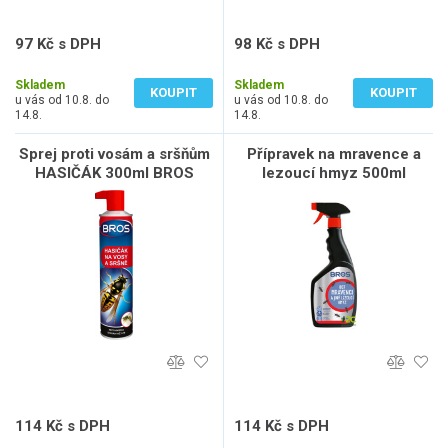
97 Kč s DPH
98 Kč s DPH
80 Kč bez DPH
81 Kč bez DPH
Skladem
Skladem
KOUPIT
KOUPIT
u vás od 10.8. do
u vás od 10.8. do
14.8.
14.8.
Sprej proti vosám a sršňům
Přípravek na mravence a
HASIČÁK 300ml BROS
lezoucí hmyz 500ml
rozprašovač BROS
114 Kč s DPH
114 Kč s DPH
94 Kč bez DPH
94 Kč bez DPH