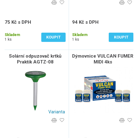
75 Kč s DPH
94 Kč s DPH
62 Kč bez DPH
78 Kč bez DPH
Skladem
Skladem
KOUPIT
KOUPIT
1 ks
1 ks
Solární odpuzovač krtků
Dýmovnice VULCAN FUMER
Praktik AGTZ-08
MIDI 4ks
Varianta