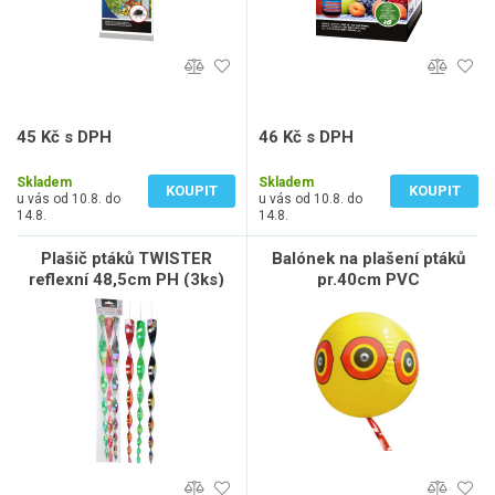
45 Kč s DPH
46 Kč s DPH
37 Kč bez DPH
38 Kč bez DPH
Skladem
Skladem
KOUPIT
KOUPIT
u vás od 10.8. do
u vás od 10.8. do
14.8.
14.8.
Plašič ptáků TWISTER
Balónek na plašení ptáků
reflexní 48,5cm PH (3ks)
pr.40cm PVC