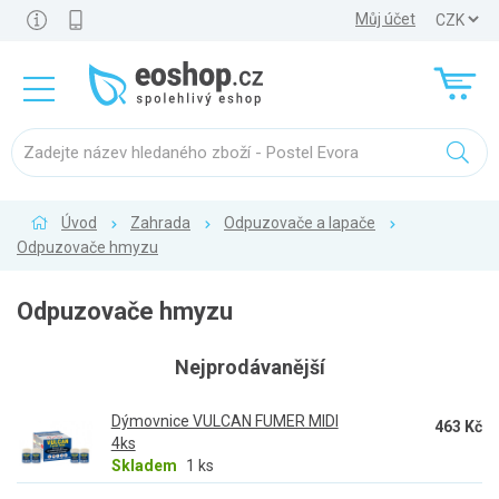
Můj účet
Úvod
Zahrada
Odpuzovače a lapače
Odpuzovače hmyzu
Odpuzovače hmyzu
Nejprodávanější
Dýmovnice VULCAN FUMER MIDI
463 Kč
4ks
Skladem
1 ks