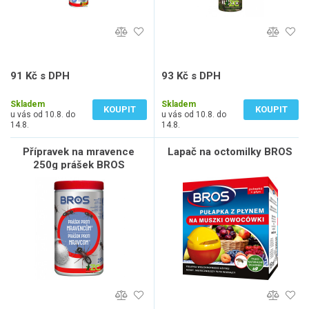
91 Kč s DPH
93 Kč s DPH
75 Kč bez DPH
77 Kč bez DPH
Skladem
Skladem
KOUPIT
KOUPIT
u vás od 10.8. do
u vás od 10.8. do
14.8.
14.8.
Přípravek na mravence
Lapač na octomilky BROS
250g prášek BROS