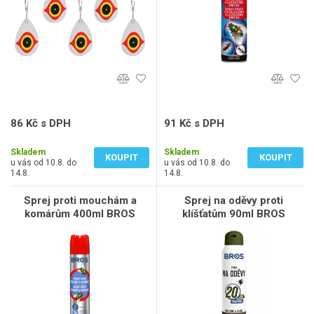
86 Kč s DPH
91 Kč s DPH
71 Kč bez DPH
75 Kč bez DPH
Skladem
Skladem
KOUPIT
KOUPIT
u vás od 10.8. do
u vás od 10.8. do
14.8.
14.8.
Sprej proti mouchám a
Sprej na oděvy proti
komárům 400ml BROS
klíšťatům 90ml BROS