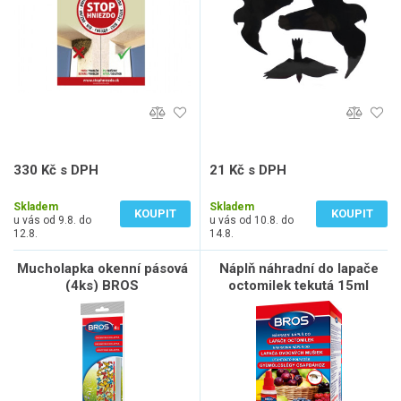
330 Kč s DPH
21 Kč s DPH
273 Kč bez DPH
17 Kč bez DPH
Skladem
Skladem
KOUPIT
KOUPIT
u vás od 9.8. do
u vás od 10.8. do
12.8.
14.8.
Mucholapka okenní pásová
Náplň náhradní do lapače
(4ks) BROS
octomilek tekutá 15ml
BROS