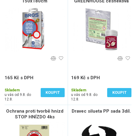
150x180cm
GREENHOUSE česneková
30g
165 Kč s DPH
169 Kč s DPH
136 Kč bez DPH
140 Kč bez DPH
Skladem
Skladem
KOUPIT
KOUPIT
u vás od 9.8. do
u vás od 9.8. do
12.8.
12.8.
Ochrana proti tvorbě hnízd
Dravec silueta PP sada 3díl.
STOP HNÍZDO 4ks