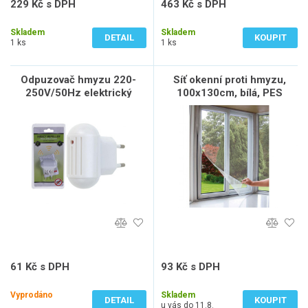
229 Kč s DPH
463 Kč s DPH
189 Kč bez DPH
383 Kč bez DPH
Skladem
Skladem
DETAIL
KOUPIT
1 ks
1 ks
Odpuzovač hmyzu 220-
Síť okenní proti hmyzu,
250V/50Hz elektrický
100x130cm, bílá, PES
61 Kč s DPH
93 Kč s DPH
50 Kč bez DPH
77 Kč bez DPH
Vyprodáno
Skladem
DETAIL
KOUPIT
u vás do 11.8.