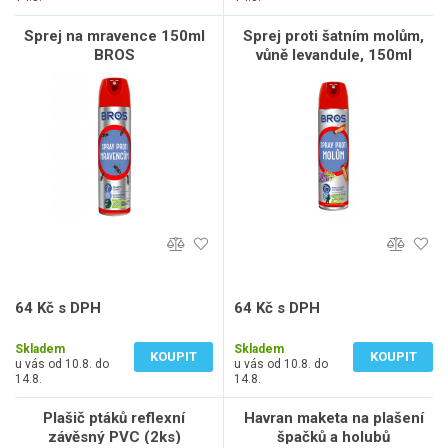
Sprej na mravence 150ml
Sprej proti šatním molům,
BROS
vůně levandule, 150ml
BROS
64 Kč s DPH
64 Kč s DPH
53 Kč bez DPH
53 Kč bez DPH
Skladem
Skladem
KOUPIT
KOUPIT
u vás od 10.8. do
u vás od 10.8. do
14.8.
14.8.
Plašič ptáků reflexní
Havran maketa na plašení
závěsný PVC (2ks)
špačků a holubů