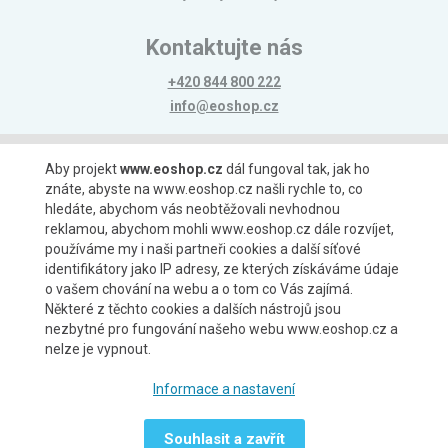
Kontaktujte nás
+420 844 800 222
info@eoshop.cz
Možnosti platby
Aby projekt
www.eoshop.cz
dál fungoval tak, jak ho
znáte, abyste na www.eoshop.cz našli rychle to, co
hledáte, abychom vás neobtěžovali nevhodnou
reklamou, abychom mohli www.eoshop.cz dále rozvíjet,
používáme my i naši partneři cookies a další síťové
identifikátory jako IP adresy, ze kterých získáváme údaje
Možnosti dopravy
o vašem chování na webu a o tom co Vás zajímá.
Některé z těchto cookies a dalších nástrojů jsou
nezbytné pro fungování našeho webu www.eoshop.cz a
nelze je vypnout.
Partneři
Informace a nastavení
Souhlasit a zavřít