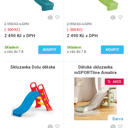
2 990 Kč s DPH
2 990 Kč s DPH
(‐ 500 Kč)
(‐ 500 Kč)
2 490 Kč s DPH
2 490 Kč s DPH
2 058 Kč bez DPH
2 058 Kč bez DPH
Skladem
Skladem
KOUPIT
KOUPIT
u vás do 7.8.
u vás do 7.8.
Skluzavka Dolu dětská
Dětská skluzavka
inSPORTline Amalira
AKCE
Barva