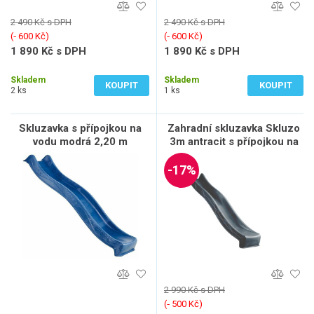
2 490 Kč s DPH
2 490 Kč s DPH
(‐ 600 Kč)
(‐ 600 Kč)
1 890 Kč s DPH
1 890 Kč s DPH
1 562 Kč bez DPH
1 562 Kč bez DPH
Skladem
Skladem
KOUPIT
KOUPIT
2 ks
1 ks
Skluzavka s přípojkou na
Zahradní skluzavka Skluzo
vodu modrá 2,20 m
3m antracit s přípojkou na
vodu
-17%
2 990 Kč s DPH
(‐ 500 Kč)