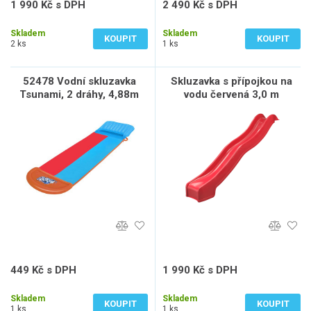
1 990 Kč s DPH
2 490 Kč s DPH
1 645 Kč bez DPH
2 058 Kč bez DPH
Skladem
Skladem
KOUPIT
KOUPIT
2 ks
1 ks
52478 Vodní skluzavka
Skluzavka s přípojkou na
Tsunami, 2 dráhy, 4,88m
vodu červená 3,0 m
449 Kč s DPH
1 990 Kč s DPH
371 Kč bez DPH
1 645 Kč bez DPH
Skladem
Skladem
KOUPIT
KOUPIT
1 ks
1 ks