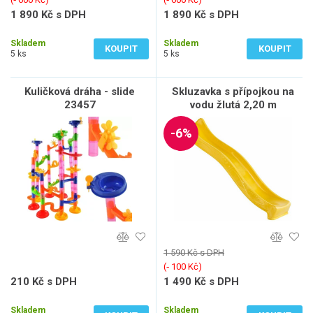
1 890 Kč s DPH
1 890 Kč s DPH
1 562 Kč bez DPH
1 562 Kč bez DPH
Skladem
Skladem
KOUPIT
KOUPIT
5 ks
5 ks
Kuličková dráha - slide
Skluzavka s přípojkou na
23457
vodu žlutá 2,20 m
-6%
1 590 Kč s DPH
(‐ 100 Kč)
210 Kč s DPH
1 490 Kč s DPH
174 Kč bez DPH
1 231 Kč bez DPH
Skladem
Skladem