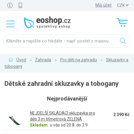
Můj účet
Úvod
Zahrada
Pro děti na zahradu
Skluzavky a
tobogany
Dětské zahradní skluzavky a tobogany
Nejprodávanější
NEJDELŠÍ SKLÁDACÍ skluzavka pro
2 390 Kč
děti 3 m třímetrová ZELENÁ
Skladem
u vás od 20.8. do 3.9.