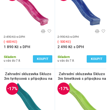
2 490 Kč s DPH
2 990 Kč s DPH
(‐ 600 Kč)
(‐ 500 Kč)
1 890 Kč s DPH
2 490 Kč s DPH
1 562 Kč bez DPH
2 058 Kč bez DPH
Skladem
Skladem
KOUPIT
KOUPIT
u vás do 7.8.
u vás do 7.8.
Zahradní skluzavka Skluzo
Zahradní skluzavka Skluzo
3m tyrkysová s přípojkou na
3m limetková s přípojkou na
vodu
vodu
-17%
-17%