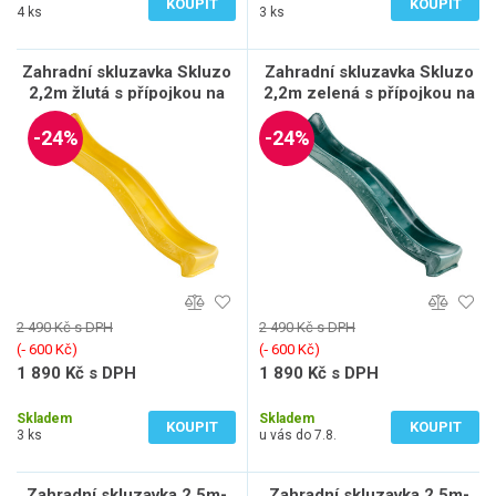
KOUPIT
KOUPIT
4 ks
3 ks
Zahradní skluzavka Skluzo
Zahradní skluzavka Skluzo
2,2m žlutá s přípojkou na
2,2m zelená s přípojkou na
vodu
vodu
-24%
-24%
2 490 Kč s DPH
2 490 Kč s DPH
(‐ 600 Kč)
(‐ 600 Kč)
1 890 Kč s DPH
1 890 Kč s DPH
1 562 Kč bez DPH
1 562 Kč bez DPH
Skladem
Skladem
KOUPIT
KOUPIT
3 ks
u vás do 7.8.
Zahradní skluzavka 2,5m-
Zahradní skluzavka 2,5m-