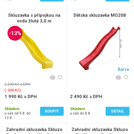
Skluzavka s přípojkou na
Dětská skluzavka MO208
vodu žlutá 3,0 m
-13%
Barva
2 290 Kč s DPH
(‐ 300 Kč)
1 990 Kč s DPH
2 490 Kč s DPH
1 645 Kč bez DPH
2 058 Kč bez DPH
Skladem
Skladem
KOUPIT
DETAIL
u vás od 9.8. do
u vás do 8.8.
13.8.
Zahradní skluzavka Skluzo
Zahradní skluzavka Skluzo