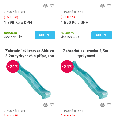
2 490 Kč s DPH
2 490 Kč s DPH
(‐ 600 Kč)
(‐ 600 Kč)
1 890 Kč s DPH
1 890 Kč s DPH
1 562 Kč bez DPH
1 562 Kč bez DPH
Skladem
Skladem
KOUPIT
KOUPIT
více než 5 ks
více než 5 ks
Zahradní skluzavka Skluzo
Zahradní skluzavka 2,5m-
2,2m tyrkysová s přípojkou
tyrkysová
na vodu
-24%
-24%
2 490 Kč s DPH
2 490 Kč s DPH
(‐ 600 Kč)
(‐ 600 Kč)