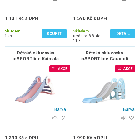
1 101 Kč s DPH
1 590 Kč s DPH
910 Kč bez DPH
1 314 Kč bez DPH
Skladem
Skladem
KOUPIT
DETAIL
1 ks
u vás od 8.8. do
11.8.
Dětská skluzavka
Dětská skluzavka
inSPORTline Kaimala
inSPORTline Caracoli
AKCE
AKCE
Barva
Barva
1 390 Kč s DPH
1 990 Kč s DPH