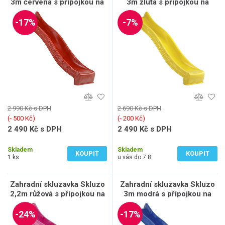
3m červená s přípojkou na
3m žlutá s přípojkou na
vodu
vodu
-17%
-7%
2 990 Kč s DPH
2 690 Kč s DPH
(‐ 500 Kč)
(‐ 200 Kč)
2 490 Kč s DPH
2 490 Kč s DPH
2 058 Kč bez DPH
2 058 Kč bez DPH
Skladem
Skladem
KOUPIT
KOUPIT
1 ks
u vás do 7.8.
Zahradní skluzavka Skluzo
Zahradní skluzavka Skluzo
2,2m růžová s přípojkou na
3m modrá s přípojkou na
vodu
vodu
-24%
-17%