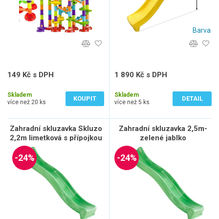
Barva
149 Kč s DPH
1 890 Kč s DPH
123 Kč bez DPH
1 562 Kč bez DPH
Skladem
Skladem
KOUPIT
DETAIL
více než 20 ks
více než 5 ks
Zahradní skluzavka Skluzo
Zahradní skluzavka 2,5m-
2,2m limetková s přípojkou
zelené jablko
na vodu
-24%
-24%