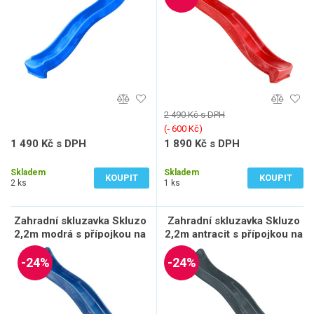
2 490 Kč s DPH
(‐ 600 Kč)
1 490 Kč s DPH
1 890 Kč s DPH
1 231 Kč bez DPH
1 562 Kč bez DPH
Skladem
Skladem
KOUPIT
KOUPIT
2 ks
1 ks
Zahradní skluzavka Skluzo
Zahradní skluzavka Skluzo
2,2m modrá s přípojkou na
2,2m antracit s přípojkou na
vodu
vodu
-24%
-24%