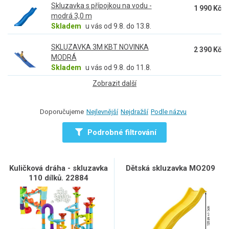
Skluzavka s přípojkou na vodu -
1 990 Kč
modrá 3,0 m
Skladem
u vás od 9.8. do 13.8.
SKLUZAVKA 3M KBT NOVINKA
2 390 Kč
MODRÁ
Skladem
u vás od 9.8. do 11.8.
Zobrazit další
Doporučujeme
Nejlevnější
Nejdražší
Podle názvu
Podrobné filtrování
Kuličková dráha - skluzavka
Dětská skluzavka MO209
110 dílků. 22884