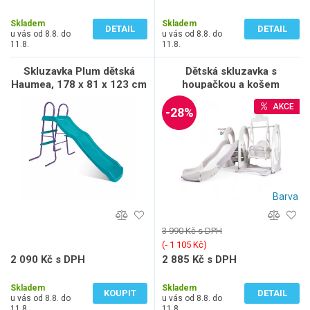
1 149 Kč bez DPH
1 645 Kč bez DPH
Skladem
Skladem
DETAIL
DETAIL
u vás od 8.8. do
u vás od 8.8. do
11.8.
11.8.
Skluzavka Plum dětská
Dětská skluzavka s
Haumea, 178 x 81 x 123 cm
houpačkou a košem
inSPORTline Nebelino
AKCE
-28%
Barva
3 990 Kč s DPH
(‐ 1 105 Kč)
2 090 Kč s DPH
2 885 Kč s DPH
1 727 Kč bez DPH
2 384 Kč bez DPH
Skladem
Skladem
KOUPIT
DETAIL
u vás od 8.8. do
u vás od 8.8. do
11.8.
11.8.