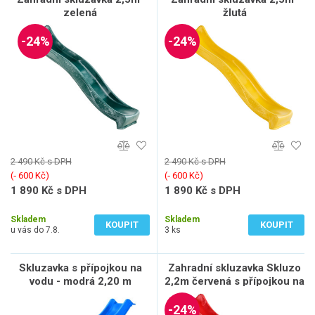
zelená
žlutá
-24%
-24%
2 490 Kč s DPH
2 490 Kč s DPH
(‐ 600 Kč)
(‐ 600 Kč)
1 890 Kč s DPH
1 890 Kč s DPH
1 562 Kč bez DPH
1 562 Kč bez DPH
Skladem
Skladem
KOUPIT
KOUPIT
u vás do 7.8.
3 ks
Skluzavka s přípojkou na
Zahradní skluzavka Skluzo
vodu - modrá 2,20 m
2,2m červená s přípojkou na
vodu
-24%