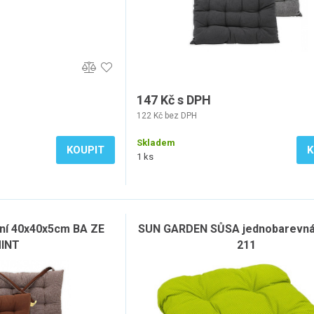
147 Kč s DPH
122 Kč bez DPH
Skladem
KOUPIT
K
1 ks
ní 40x40x5cm BA ZE
SUN GARDEN SŮSA jednobarevná
INT
211