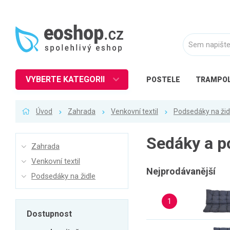
VYBERTE KATEGORII
POSTELE
TRAMPOL
Nábytek
Úvod
Zahrada
Venkovní textil
Podsedáky na žid
Kuchyně
Ložnice
Sedáky a p
Zahrada
Obývací pokoj
Venkovní textil
Dětské zboží
Nejprodávanější
Podsedáky na židle
Předsíň a chodba
1
Pracovna a kancelář
Dostupnost
Koupelna