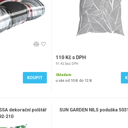
110 Kč s DPH
91 Kč bez DPH
Skladem
KOUPIT
K
u vás od 10.8. do 12.8.
A dekorační polštář
SUN GARDEN NILS poduška 503
92-210