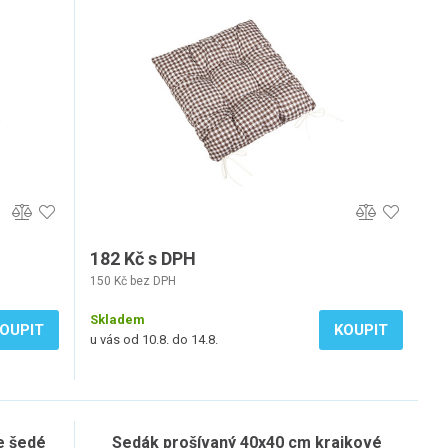
182 Kč s DPH
150 Kč bez DPH
Skladem
OUPIT
KOUPIT
u vás od 10.8. do 14.8.
e šedé
Sedák prošívaný 40x40 cm krajkové