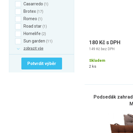
Casarredo
1
Brotex
17
Romeo
1
Road star
1
Homelife
2
Sun garden
11
180 Kč s DPH
zobrazit vše
149 Kč bez DPH
Skladem
Potvrdit výběr
2 ks
Podsedák zahrad
M