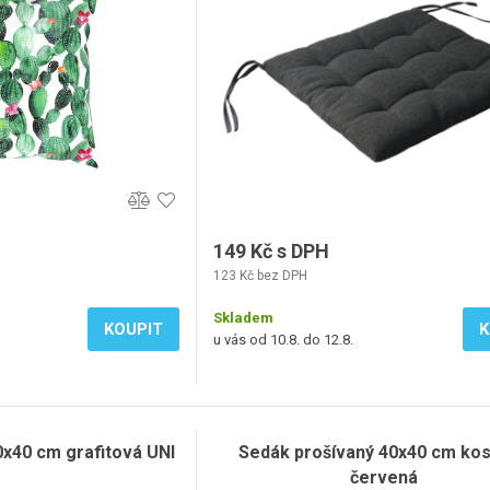
149 Kč s DPH
123 Kč bez DPH
Skladem
KOUPIT
K
u vás od 10.8. do 12.8.
0x40 cm grafitová UNI
Sedák prošívaný 40x40 cm kos
červená