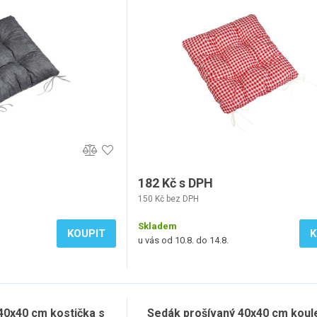
182 Kč s DPH
150 Kč bez DPH
Skladem
KOUPIT
K
u vás od 10.8. do 14.8.
40x40 cm kostička s
Sedák prošívaný 40x40 cm koul