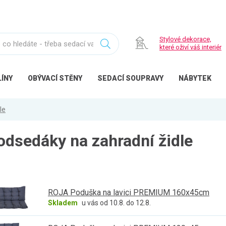
Stylové dekorace,
které oživí váš interiér
ÍNY
OBÝVACÍ
STĚNY
SEDACÍ
SOUPRAVY
NÁBYTEK
le
odsedáky na zahradní židle
ROJA Poduška na lavici PREMIUM 160x45cm
Skladem
u vás od 10.8. do 12.8.