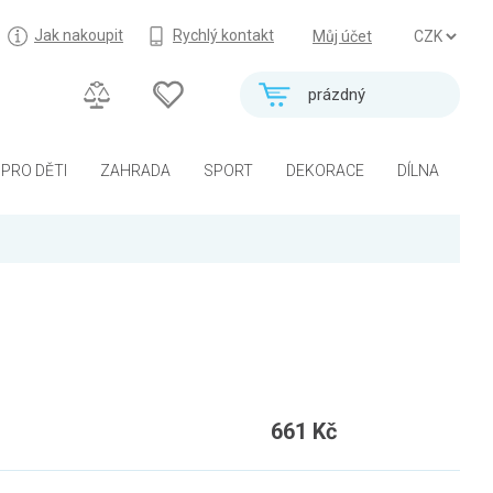
Jak nakoupit
Rychlý kontakt
Můj účet
prázdný
PRO DĚTI
ZAHRADA
SPORT
DEKORACE
DÍLNA
661 Kč