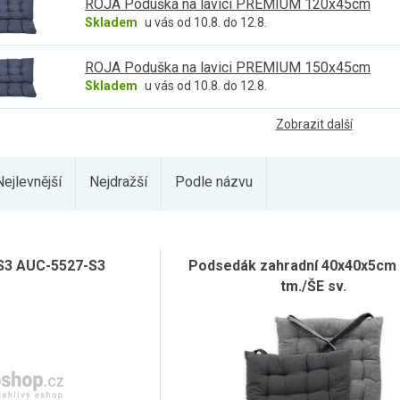
ROJA Poduška na lavici PREMIUM 120x45cm
Skladem
u vás od 10.8. do 12.8.
ROJA Poduška na lavici PREMIUM 150x45cm
Skladem
u vás od 10.8. do 12.8.
Zobrazit další
Nejlevnější
Nejdražší
Podle názvu
S3 AUC-5527-S3
Podsedák zahradní 40x40x5cm
tm./ŠE sv.