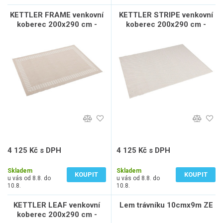
KETTLER FRAME venkovní
KETTLER STRIPE venkovní
koberec 200x290 cm -
koberec 200x290 cm -
béžová / šedá
béžová / šedá
4 125 Kč s DPH
4 125 Kč s DPH
3 409 Kč bez DPH
3 409 Kč bez DPH
Skladem
Skladem
KOUPIT
KOUPIT
u vás od 8.8. do
u vás od 8.8. do
10.8.
10.8.
KETTLER LEAF venkovní
Lem trávníku 10cmx9m ZE
koberec 200x290 cm -