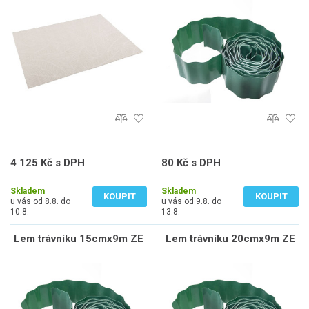
béžová / šedá
4 125 Kč s DPH
80 Kč s DPH
3 409 Kč bez DPH
66 Kč bez DPH
Skladem
Skladem
KOUPIT
KOUPIT
u vás od 8.8. do
u vás od 9.8. do
10.8.
13.8.
Lem trávníku 15cmx9m ZE
Lem trávníku 20cmx9m ZE