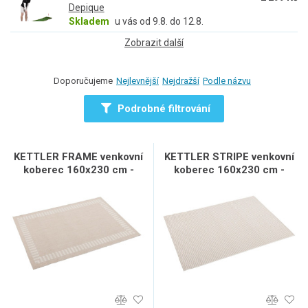
Depique
Skladem
u vás od 9.8. do 12.8.
Zobrazit další
Doporučujeme
Nejlevnější
Nejdražší
Podle názvu
Podrobné filtrování
KETTLER FRAME venkovní
KETTLER STRIPE venkovní
koberec 160x230 cm -
koberec 160x230 cm -
béžová / šedá
béžová / šedá