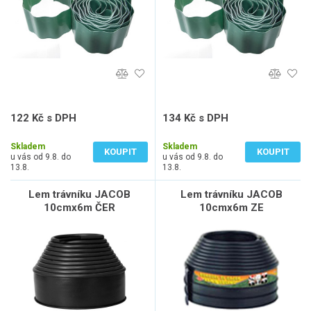
122 Kč s DPH
134 Kč s DPH
101 Kč bez DPH
111 Kč bez DPH
Skladem
Skladem
KOUPIT
KOUPIT
u vás od 9.8. do
u vás od 9.8. do
13.8.
13.8.
Lem trávníku JACOB
Lem trávníku JACOB
10cmx6m ČER
10cmx6m ZE