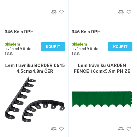
346 Kč s DPH
346 Kč s DPH
286 Kč bez DPH
286 Kč bez DPH
Skladem
Skladem
KOUPIT
KOUPIT
u vás od 9.8. do
u vás od 9.8. do
13.8.
13.8.
Lem trávníku BORDER 0645
Lem trávníku GARDEN
4,5cmx4,8m ČER
FENCE 16cmx5,9m PH ZE
tm. (G851) (10ks)