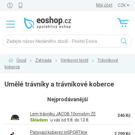
Můj účet
Úvod
Zahrada
Venkovní textil
Trávníkové
koberce
Umělé trávníky a trávníkové koberce
Nejprodávanější
Lem trávníku JACOB 10cmx6m ZE
346 Kč
Skladem
u vás od 9.8. do 13.8.
Patovací koberec inSPORTline
2 299 Kč