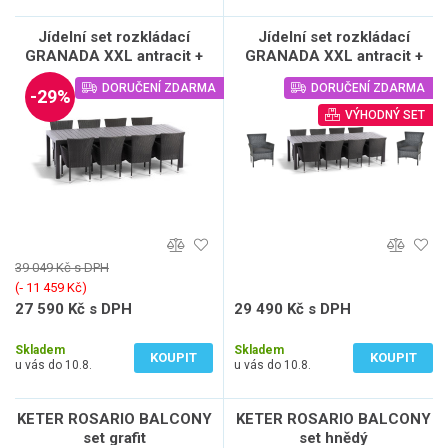
Jídelní set rozkládací
Jídelní set rozkládací
GRANADA XXL antracit +
GRANADA XXL antracit +
8x křeslo BARCELONA
10x křeslo BARCELONA
DORUČENÍ ZDARMA
DORUČENÍ ZDARMA
antracit
antracit
-29%
VÝHODNÝ SET
39 049 Kč s DPH
(‐ 11 459 Kč)
27 590 Kč s DPH
29 490 Kč s DPH
22 802 Kč bez DPH
24 372 Kč bez DPH
Skladem
Skladem
KOUPIT
KOUPIT
u vás do 10.8.
u vás do 10.8.
KETER ROSARIO BALCONY
KETER ROSARIO BALCONY
set grafit
set hnědý