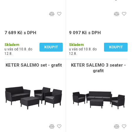
7 689 Kč s DPH
9 097 Kč s DPH
6 355 Kč bez DPH
7 518 Kč bez DPH
Skladem
Skladem
KOUPIT
KOUPIT
u vás od 10.8. do
u vás od 10.8. do
12.8.
12.8.
KETER SALEMO set - grafit
KETER SALEMO 3 seater -
grafit