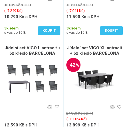
18 039 Kč s DPH
18 631 Kč s DPH
(‐ 7 249 Kč)
(‐ 7 041 Kč)
10 790 Kč s DPH
11 590 Kč s DPH
8 917 Kč bez DPH
9 579 Kč bez DPH
Skladem
Skladem
KOUPIT
KOUPIT
u vás do 10.8.
u vás do 10.8.
Jídelní set VIGO L antracit +
Jídelní set VIGO XL antracit
6x křeslo BARCELONA
+ 6x křeslo BARCELONA
antracit
antracit
-42%
24 053 Kč s DPH
(‐ 10 154 Kč)
12 590 Kč s DPH
13 899 Kč s DPH