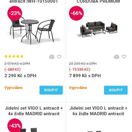
antracit IWH-10150001
CORDOBA PREMIUM
bezúdržbový
antracit IWH-10140002
-23%
-66%
2 974 Kč s DPH
23 235 Kč s DPH
(‐ 684 Kč)
(‐ 15 336 Kč)
2 290 Kč s DPH
7 899 Kč s DPH
1 893 Kč bez DPH
6 528 Kč bez DPH
Vyprodáno
Vyprodáno
KOUPIT
KOUPIT
Jídelní set VIGO L antracit +
Jídelní set VIGO L antracit +
4x židle MADRID antracit
6x židle MADRID antracit
-43%