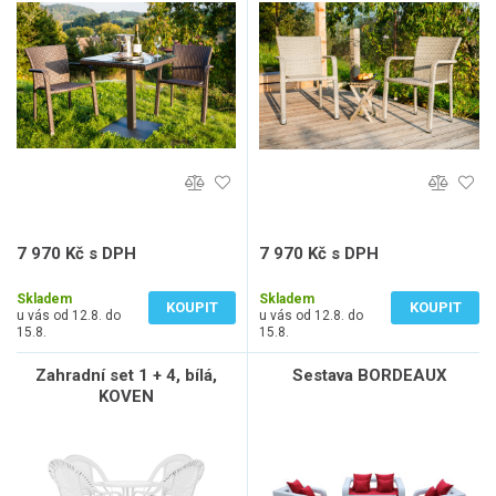
7 970 Kč s DPH
7 970 Kč s DPH
6 587 Kč bez DPH
6 587 Kč bez DPH
Skladem
Skladem
KOUPIT
KOUPIT
u vás od 12.8. do
u vás od 12.8. do
15.8.
15.8.
Zahradní set 1 + 4, bílá,
Sestava BORDEAUX
KOVEN