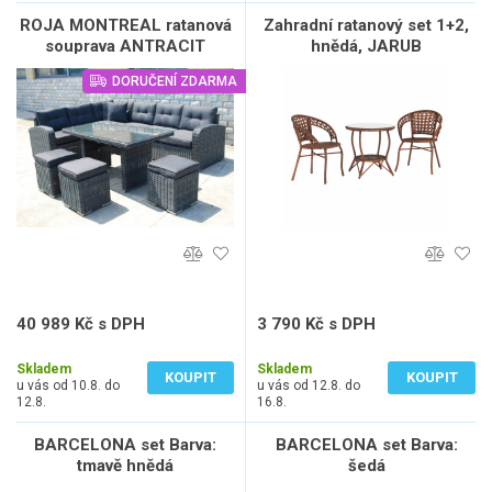
ROJA MONTREAL ratanová
Zahradní ratanový set 1+2,
souprava ANTRACIT
hnědá, JARUB
DORUČENÍ ZDARMA
40 989 Kč s DPH
3 790 Kč s DPH
33 875 Kč bez DPH
3 132 Kč bez DPH
Skladem
Skladem
KOUPIT
KOUPIT
u vás od 10.8. do
u vás od 12.8. do
12.8.
16.8.
BARCELONA set Barva:
BARCELONA set Barva:
tmavě hnědá
šedá