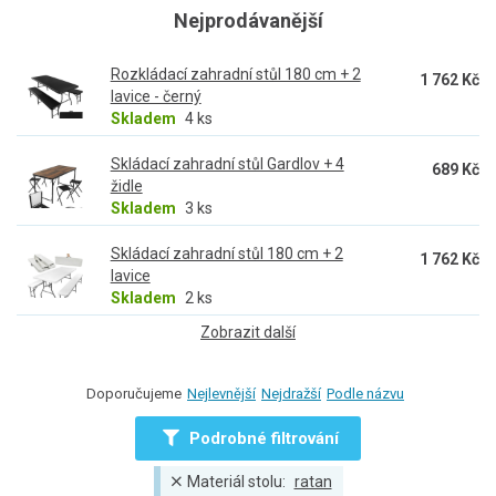
se hodí na zahradu i terasu. Sety obsahují
stůl a různý počet
Nejprodávanější
židlí i lavic
. Vybrat si tak můžete "romantický" zahradní set pro
dva i sestavu, ke které se vejde celá rodina nebo parta přátel,
Rozkládací zahradní stůl 180 cm + 2
kteří přijdou na
letní grilování
.
1 762 Kč
lavice - černý
Skladem
4 ks
Skládací zahradní stůl Gardlov + 4
689 Kč
židle
Skladem
3 ks
Skládací zahradní stůl 180 cm + 2
1 762 Kč
lavice
Skladem
2 ks
Zobrazit další
Doporučujeme
Nejlevnější
Nejdražší
Podle názvu
Podrobné filtrování
Materiál stolu:
ratan