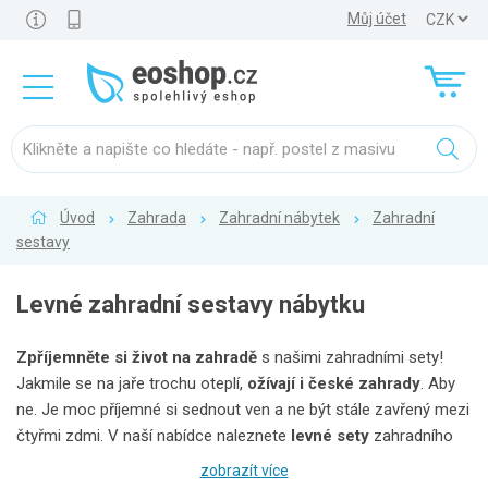
Můj účet
Úvod
Zahrada
Zahradní nábytek
Zahradní
sestavy
Levné zahradní sestavy nábytku
Zpříjemněte si život na zahradě
s našimi zahradními sety!
Jakmile se na jaře trochu oteplí,
ožívají i české zahrady
. Aby
ne. Je moc příjemné si sednout ven a ne být stále zavřený mezi
čtyřmi zdmi. V naší nabídce naleznete
levné sety
zahradního
nábytku všech možných tvarů, velikostí, barev i materiálů, které
zobrazít více