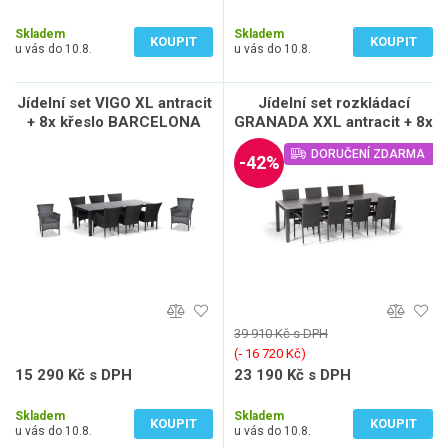
10 405 Kč bez DPH
11 487 Kč bez DPH
Skladem
Skladem
KOUPIT
KOUPIT
u vás do 10.8.
u vás do 10.8.
Jídelní set VIGO XL antracit
Jídelní set rozkládací
+ 8x křeslo BARCELONA
GRANADA XXL antracit + 8x
antracit
židle MADRID antracit
DORUČENÍ ZDARMA
-42%
39 910 Kč s DPH
(‐ 16 720 Kč)
15 290 Kč s DPH
23 190 Kč s DPH
12 636 Kč bez DPH
19 165 Kč bez DPH
Skladem
Skladem
KOUPIT
KOUPIT
u vás do 10.8.
u vás do 10.8.