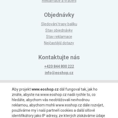
Reklamace a vrácení
Objednávky
Sledování trasy balíku
Stav objednávky
Stav reklamace
Nejčastější dotazy
Kontaktujte nás
+420 844 800 222
info@eoshop.cz
Možnosti platby
Aby projekt
www.eoshop.cz
dál fungoval tak, jak ho
znáte, abyste na www.eoshop.cz našli rychle to, co
hledáte, abychom vás neobtěžovali nevhodnou
reklamou, abychom mohli www.eoshop.cz dále rozvíjet,
používáme my i naši partneři cookies a další síťové
identifikátory jako IP adresy, ze kterých získáváme údaje
Možnosti dopravy