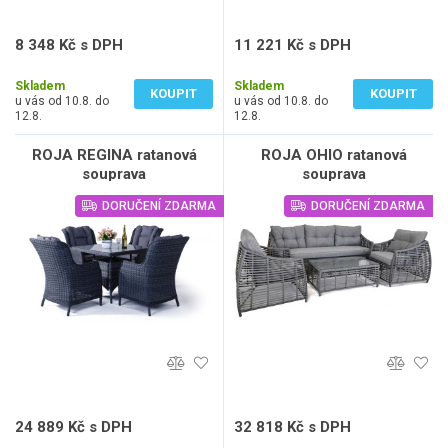
8 348 Kč s DPH
11 221 Kč s DPH
6 899 Kč bez DPH
9 274 Kč bez DPH
Skladem
Skladem
KOUPIT
KOUPIT
u vás od 10.8. do
u vás od 10.8. do
12.8.
12.8.
ROJA REGINA ratanová
ROJA OHIO ratanová
souprava
souprava
DORUČENÍ ZDARMA
DORUČENÍ ZDARMA
24 889 Kč s DPH
32 818 Kč s DPH
20 569 Kč bez DPH
27 122 Kč bez DPH