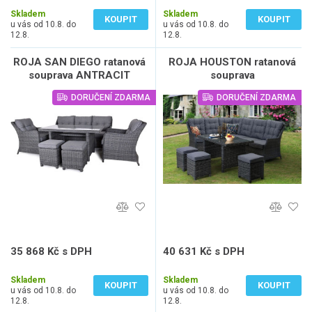
Skladem
Skladem
KOUPIT
KOUPIT
u vás od 10.8. do
u vás od 10.8. do
12.8.
12.8.
ROJA SAN DIEGO ratanová
ROJA HOUSTON ratanová
souprava ANTRACIT
souprava
DORUČENÍ ZDARMA
DORUČENÍ ZDARMA
35 868 Kč s DPH
40 631 Kč s DPH
29 643 Kč bez DPH
33 579 Kč bez DPH
Skladem
Skladem
KOUPIT
KOUPIT
u vás od 10.8. do
u vás od 10.8. do
12.8.
12.8.