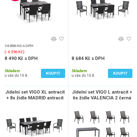
14 886 Kč s DPH
(‐ 6 396 Kč)
8 490 Kč s DPH
8 684 Kč s DPH
7 017 Kč bez DPH
7 177 Kč bez DPH
Skladem
Skladem
KOUPIT
KOUPIT
u vás do 10.8.
u vás do 10.8.
Jídelní set VIGO XL antracit
Jídelní set VIGO L antracit +
+ 8x židle MADRID antracit
6x židle VALENCIA 2 černá