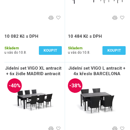
10 082 Kč s DPH
10 484 Kč s DPH
8 332 Kč bez DPH
8 665 Kč bez DPH
Skladem
Skladem
KOUPIT
KOUPIT
u vás do 10.8.
u vás do 10.8.
Jídelní set VIGO XL antracit
Jídelní set VIGO L antracit +
+ 6x židle MADRID antracit
4x křeslo BARCELONA
antracit
-40%
-38%