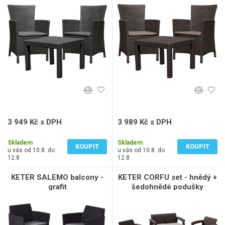
3 949 Kč s DPH
3 989 Kč s DPH
3 264 Kč bez DPH
3 297 Kč bez DPH
Skladem
Skladem
KOUPIT
KOUPIT
u vás od 10.8. do
u vás od 10.8. do
12.8.
12.8.
KETER SALEMO balcony -
KETER CORFU set - hnědý +
grafit
šedohnědé podušky