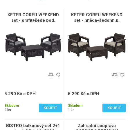
KETER CORFU WEEKEND
KETER CORFU WEEKEND
set - grafit+šedé pod.
set - hnědá+šedohn.p.
5 290 Kč s DPH
5 290 Kč s DPH
4 372 Kč bez DPH
4 372 Kč bez DPH
Skladem
Skladem
KOUPIT
KOUPIT
2 ks
1 ks
BISTRO balkonový set 2+1
Zahradní souprava