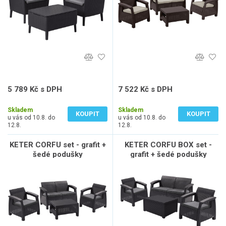
5 789 Kč s DPH
7 522 Kč s DPH
4 784 Kč bez DPH
6 217 Kč bez DPH
Skladem
Skladem
KOUPIT
KOUPIT
u vás od 10.8. do
u vás od 10.8. do
12.8.
12.8.
KETER CORFU set - grafit +
KETER CORFU BOX set -
šedé podušky
grafit + šedé podušky