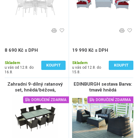
8 690 Kč s DPH
19 990 Kč s DPH
7 182 Kč bez DPH
16 521 Kč bez DPH
Skladem
Skladem
KOUPIT
KOUPIT
u vás od 12.8. do
u vás od 12.8. do
16.8.
15.8.
Zahradní 9-dílný ratanový
EDINBURGH sestava Barva:
set, hnědá/béžová,
tmavě hnědá
MENIBOR
DORUČENÍ ZDARMA
DORUČENÍ ZDARMA