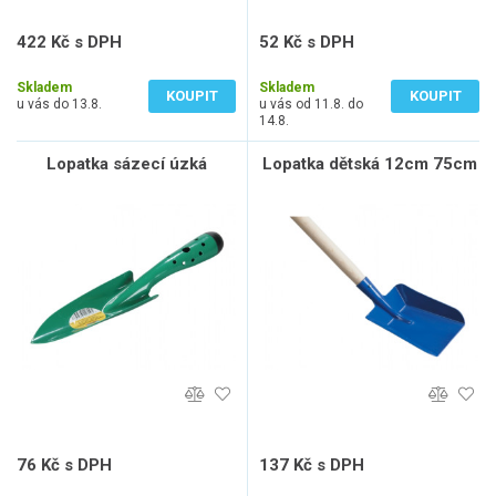
422 Kč s DPH
52 Kč s DPH
349 Kč bez DPH
43 Kč bez DPH
Skladem
Skladem
KOUPIT
KOUPIT
u vás do 13.8.
u vás od 11.8. do
14.8.
Lopatka sázecí úzká
Lopatka dětská 12cm 75cm
76 Kč s DPH
137 Kč s DPH
63 Kč bez DPH
113 Kč bez DPH