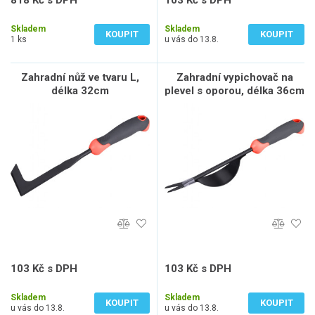
818 Kč s DPH
103 Kč s DPH
676 Kč bez DPH
85 Kč bez DPH
Skladem
Skladem
KOUPIT
KOUPIT
1 ks
u vás do 13.8.
Zahradní nůž ve tvaru L,
Zahradní vypichovač na
délka 32cm
plevel s oporou, délka 36cm
103 Kč s DPH
103 Kč s DPH
85 Kč bez DPH
85 Kč bez DPH
Skladem
Skladem
KOUPIT
KOUPIT
u vás do 13.8.
u vás do 13.8.