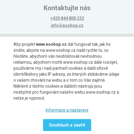
Kontaktujte nás
+420 844 800 222
info@eoshop.cz
Možnosti platby
Aby projekt
www.eoshop.cz
dál fungoval tak, jak ho
znáte, abyste na www.eoshop.cz našli rychle to, co
hledáte, abychom vás neobtěžovali nevhodnou
reklamou, abychom mohli www.eoshop.cz dále rozvíjet,
používáme my i naši partneři cookies a další síťové
identifikátory jako IP adresy, ze kterých získáváme údaje
Možnosti dopravy
o vašem chování na webu a o tom co Vás zajímá.
Některé z těchto cookies a dalších nástrojů jsou
nezbytné pro fungování našeho webu www.eoshop.cz a
nelze je vypnout.
Partneři
Informace a nastavení
Souhlasit a zavřít