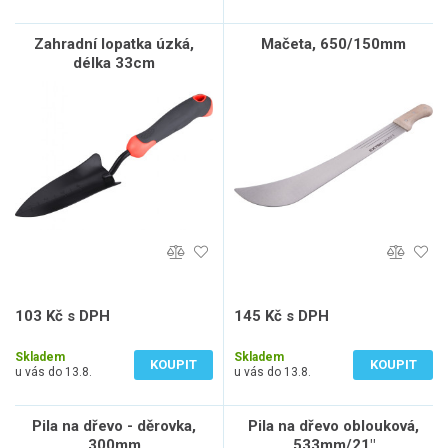
Zahradní lopatka úzká,
Mačeta, 650/150mm
délka 33cm
103 Kč s DPH
145 Kč s DPH
85 Kč bez DPH
120 Kč bez DPH
Skladem
Skladem
KOUPIT
KOUPIT
u vás do 13.8.
u vás do 13.8.
Pila na dřevo - děrovka,
Pila na dřevo oblouková,
300mm
533mm/21"