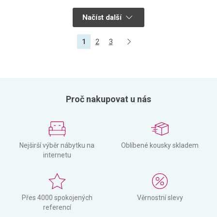
Načíst další
1
2
3
Proč nakupovat u nás
Nejširší výběr nábytku na
Oblíbené kousky skladem
internetu
Přes 4000 spokojených
Věrnostní slevy
referencí