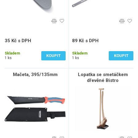
35 Kč s DPH
89 Kč s DPH
29 Kč bez DPH
74 Kč bez DPH
Skladem
Skladem
KOUPIT
KOUPIT
1 ks
1 ks
Mačeta, 395/135mm
Lopatka se smetáčkem
dřevěné Bistro