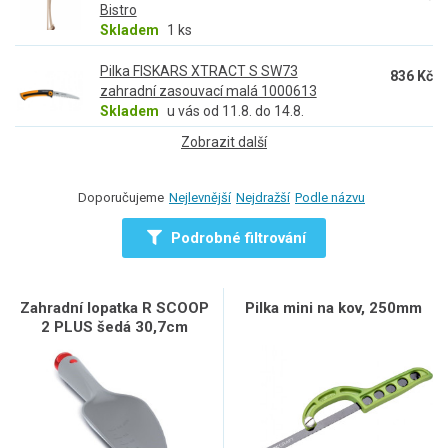
Bistro
Skladem
1 ks
Pilka FISKARS XTRACT S SW73
836 Kč
zahradní zasouvací malá 1000613
Skladem
u vás od 11.8. do 14.8.
Zobrazit další
Doporučujeme
Nejlevnější
Nejdražší
Podle názvu
Podrobné filtrování
Zahradní lopatka R SCOOP
Pilka mini na kov, 250mm
2 PLUS šedá 30,7cm
(odolný ABS plast)