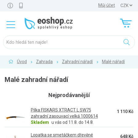
Můj účet
Úvod
Zahrada
Zahradní nářadí
Malé nářadí
Malé zahradní nářadí
Nejprodávanější
Pilka FISKARS XTRACT L SW75
1 110 Kč
zahradní zasouvací velká 1000614
Skladem
u vás od 11.8. do 14.8.
Lopatka se smetáčkem dřevěné
648 Kč