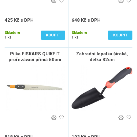
425 Kč s DPH
648 Kč s DPH
351 Kč bez DPH
536 Kč bez DPH
Skladem
Skladem
KOUPIT
KOUPIT
1 ks
1 ks
Pilka FISKARS QUIKFIT
Zahradní lopatka široká,
prořezávací přímá 50cm
délka 32cm
1000692