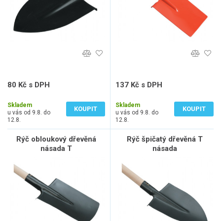
80 Kč s DPH
137 Kč s DPH
66 Kč bez DPH
113 Kč bez DPH
Skladem
Skladem
KOUPIT
KOUPIT
u vás od 9.8. do
u vás od 9.8. do
12.8.
12.8.
Rýč obloukový dřevěná
Rýč špičatý dřevěná T
násada T
násada