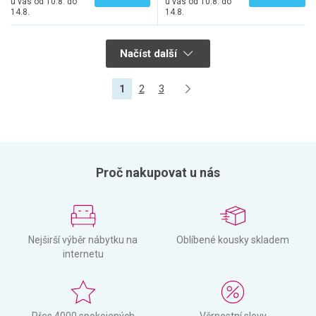
u vás od 10.8. do
u vás od 10.8. do
14.8.
14.8.
Načíst další
1
2
3
Proč nakupovat u nás
Nejširší výběr nábytku na
Oblíbené kousky skladem
internetu