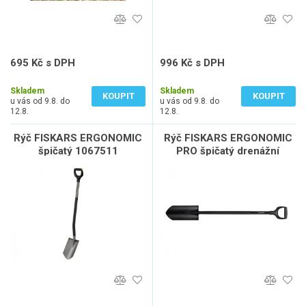
695 Kč s DPH
996 Kč s DPH
574 Kč bez DPH
823 Kč bez DPH
Skladem
Skladem
KOUPIT
KOUPIT
u vás od 9.8. do
u vás od 9.8. do
12.8.
12.8.
Rýč FISKARS ERGONOMIC
Rýč FISKARS ERGONOMIC
špičatý 1067511
PRO špičatý drenážní
1066709