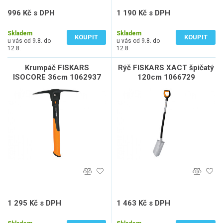
996 Kč s DPH
1 190 Kč s DPH
823 Kč bez DPH
984 Kč bez DPH
Skladem
Skladem
KOUPIT
KOUPIT
u vás od 9.8. do
u vás od 9.8. do
12.8.
12.8.
Krumpáč FISKARS
Rýč FISKARS XACT špičatý
ISOCORE 36cm 1062937
120cm 1066729
1 295 Kč s DPH
1 463 Kč s DPH
1 070 Kč bez DPH
1 209 Kč bez DPH