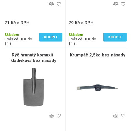
71 Kč s DPH
79 Kč s DPH
59 Kč bez DPH
65 Kč bez DPH
Skladem
Skladem
KOUPIT
KOUPIT
u vás od 10.8. do
u vás od 10.8. do
14.8.
14.8.
Rýč hranatý komaxit-
Krumpáč 2,5kg bez násady
kladívková bez násady