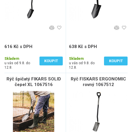
616 Kč s DPH
638 Kč s DPH
509 Kč bez DPH
527 Kč bez DPH
Skladem
Skladem
KOUPIT
KOUPIT
u vás od 9.8. do
u vás od 9.8. do
12.8.
12.8.
Rýč špičatý FIKARS SOLID
Rýč FISKARS ERGONOMIC
čepel XL 1067516
rovný 1067512