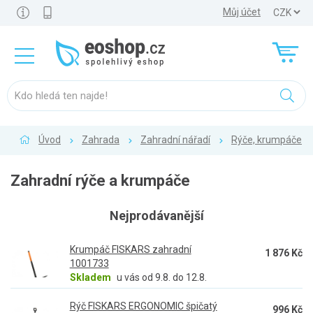
Můj účet
Úvod
Zahrada
Zahradní nářadí
Rýče, krumpáče
Zahradní rýče a krumpáče
Nejprodávanější
Krumpáč FISKARS zahradní
1 876 Kč
1001733
Skladem
u vás od 9.8. do 12.8.
Rýč FISKARS ERGONOMIC špičatý
996 Kč