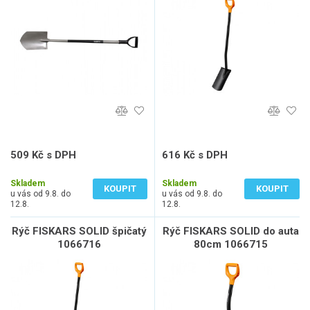
509 Kč s DPH
616 Kč s DPH
421 Kč bez DPH
509 Kč bez DPH
Skladem
Skladem
KOUPIT
KOUPIT
u vás od 9.8. do
u vás od 9.8. do
12.8.
12.8.
Rýč FISKARS SOLID špičatý
Rýč FISKARS SOLID do auta
1066716
80cm 1066715