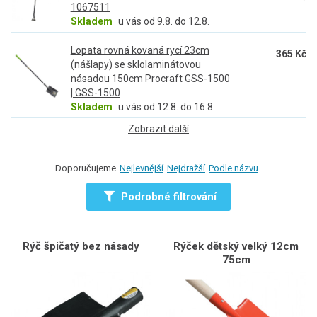
1067511
Skladem
u vás od 9.8. do 12.8.
Lopata rovná kovaná rycí 23cm
365 Kč
(nášlapy) se sklolaminátovou
násadou 150cm Procraft GSS-1500
| GSS-1500
Skladem
u vás od 12.8. do 16.8.
Zobrazit další
Doporučujeme
Nejlevnější
Nejdražší
Podle názvu
Podrobné filtrování
Rýč špičatý bez násady
Rýček dětský velký 12cm
75cm