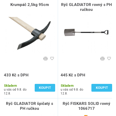
Krumpáč 2,5kg 95cm
Rýč GLADIATOR rovný s PH
ručkou
433 Kč s DPH
445 Kč s DPH
358 Kč bez DPH
368 Kč bez DPH
Skladem
Skladem
KOUPIT
KOUPIT
u vás od 9.8. do
u vás od 9.8. do
12.8.
12.8.
Rýč GLADIATOR špičatý s
Rýč FISKARS SOLID rovný
PH ručkou
1066717