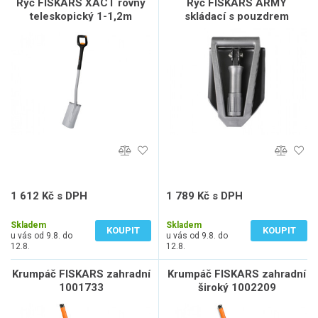
Rýč FISKARS XACT rovný
Rýč FISKARS ARMY
teleskopický 1-1,2m
skládací s pouzdrem
1066733
1000621
1 612 Kč s DPH
1 789 Kč s DPH
1 332 Kč bez DPH
1 479 Kč bez DPH
Skladem
Skladem
KOUPIT
KOUPIT
u vás od 9.8. do
u vás od 9.8. do
12.8.
12.8.
Krumpáč FISKARS zahradní
Krumpáč FISKARS zahradní
1001733
široký 1002209