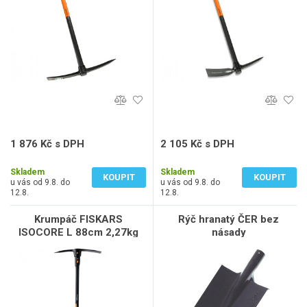
1 876 Kč s DPH
2 105 Kč s DPH
1 550 Kč bez DPH
1 740 Kč bez DPH
Skladem
Skladem
KOUPIT
KOUPIT
u vás od 9.8. do
u vás od 9.8. do
12.8.
12.8.
Krumpáč FISKARS
Rýč hranatý ČER bez
ISOCORE L 88cm 2,27kg
násady
1020166