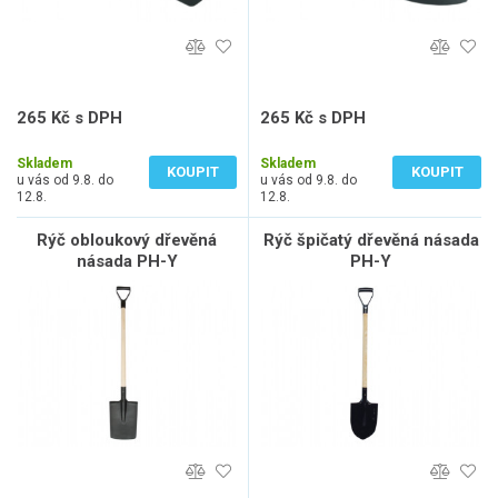
265 Kč s DPH
265 Kč s DPH
219 Kč bez DPH
219 Kč bez DPH
Skladem
Skladem
KOUPIT
KOUPIT
u vás od 9.8. do
u vás od 9.8. do
12.8.
12.8.
Rýč obloukový dřevěná
Rýč špičatý dřevěná násada
násada PH-Y
PH-Y