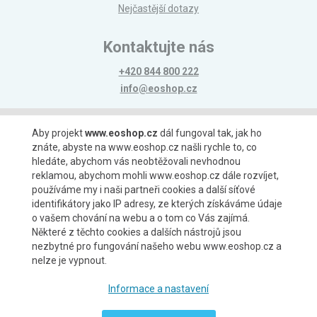
Nejčastější dotazy
Kontaktujte nás
+420 844 800 222
info@eoshop.cz
Možnosti platby
Aby projekt
www.eoshop.cz
dál fungoval tak, jak ho
znáte, abyste na www.eoshop.cz našli rychle to, co
hledáte, abychom vás neobtěžovali nevhodnou
reklamou, abychom mohli www.eoshop.cz dále rozvíjet,
používáme my i naši partneři cookies a další síťové
identifikátory jako IP adresy, ze kterých získáváme údaje
Možnosti dopravy
o vašem chování na webu a o tom co Vás zajímá.
Některé z těchto cookies a dalších nástrojů jsou
nezbytné pro fungování našeho webu www.eoshop.cz a
nelze je vypnout.
Partneři
Informace a nastavení