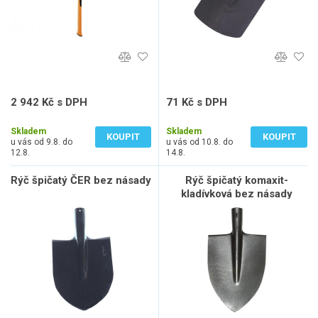
2 942 Kč s DPH
71 Kč s DPH
2 431 Kč bez DPH
59 Kč bez DPH
Skladem
Skladem
KOUPIT
KOUPIT
u vás od 9.8. do
u vás od 10.8. do
12.8.
14.8.
Rýč špičatý ČER bez násady
Rýč špičatý komaxit-
kladívková bez násady