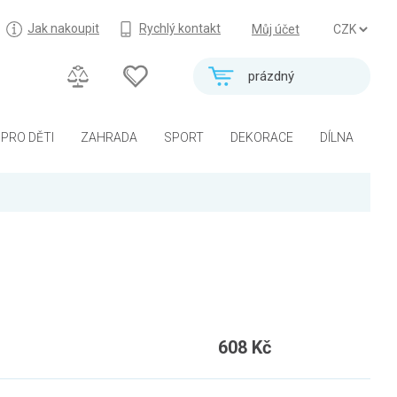
Jak nakoupit
Rychlý kontakt
Můj účet
prázdný
PRO DĚTI
ZAHRADA
SPORT
DEKORACE
DÍLNA
608 Kč