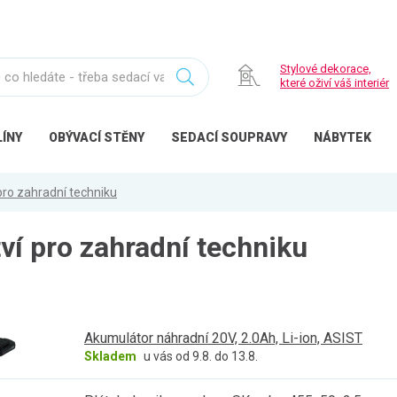
Stylové dekorace,
které oživí váš interiér
ÍNY
OBÝVACÍ
STĚNY
SEDACÍ
SOUPRAVY
NÁBYTEK
pro zahradní techniku
ví pro zahradní techniku
Akumulátor náhradní 20V, 2.0Ah, Li-ion, ASIST
Skladem
u vás od 9.8. do 13.8.