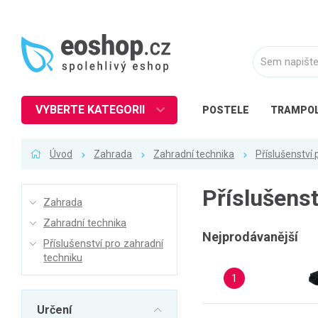
VYBERTE KATEGORII
POSTELE
TRAMPOL
Nábytek
Úvod
Zahrada
Zahradní technika
Příslušenství 
Kuchyně
Ložnice
Příslušenst
Zahrada
Obývací pokoj
Zahradní technika
Dětské zboží
Nejprodávanější
Příslušenství pro zahradní
techniku
Předsíň a chodba
1
Pracovna a kancelář
Koupelna
Určení