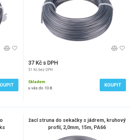
37 Kč s DPH
31 Kč bez DPH
Skladem
OUPIT
KOUPIT
u vás do 10.8.
vo
žací struna do sekačky s jádrem, kruhový
ks
profil, 2,0mm, 15m, PA66