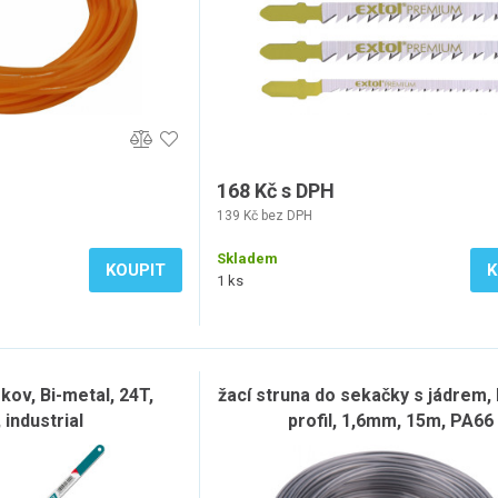
168 Kč s DPH
139 Kč bez DPH
Skladem
KOUPIT
K
1 ks
 kov, Bi-metal, 24T,
žací struna do sekačky s jádrem,
industrial
profil, 1,6mm, 15m, PA66