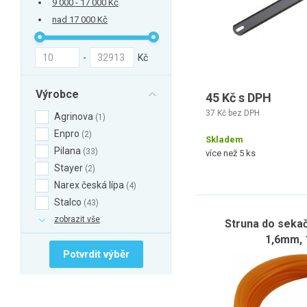
9 000 - 17 000 Kč
nad 17 000 Kč
-
Kč
Výrobce
45 Kč s DPH
37 Kč bez DPH
Agrinova
1
Enpro
2
Skladem
Pilana
33
více než 5 ks
Stayer
2
Narex česká lípa
4
Stalco
43
zobrazit vše
Struna do sekačk
1,6mm, 
Potvrdit výběr