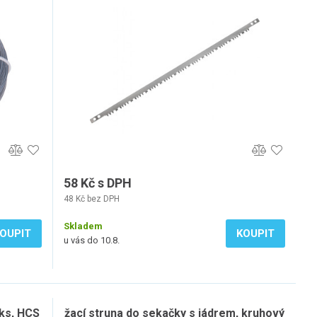
58 Kč s DPH
48 Kč bez DPH
Skladem
OUPIT
KOUPIT
u vás do 10.8.
5ks, HCS
žací struna do sekačky s jádrem, kruhový