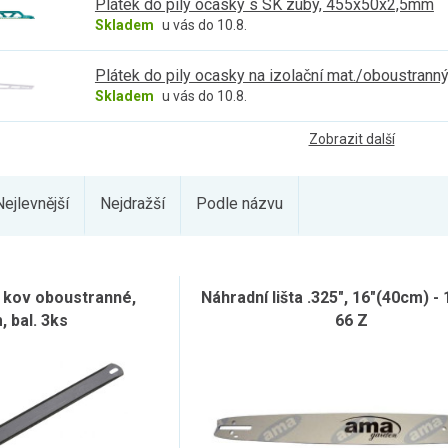
Plátek do pily ocasky s SK zuby, 455x50x2,5mm
Skladem
u vás do 10.8.
Plátek do pily ocasky na izolační mat./oboustran
Skladem
u vás do 10.8.
Zobrazit další
Nejlevnější
Nejdražší
Podle názvu
a kov oboustranné,
Náhradní lišta .325", 16"(40cm) -
 bal. 3ks
66 Z