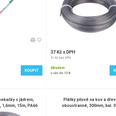
37 Kč s DPH
31 Kč bez DPH
Skladem
KOUPIT
K
u vás do 10.8.
 sekačky s jádrem,
Plátky pilové na kov a dře
l, 1,6mm, 15m, PA66
oboustranné, 300mm, bal. 3