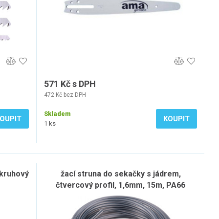
571 Kč s DPH
472 Kč bez DPH
Skladem
OUPIT
KOUPIT
1 ks
 kruhový
žací struna do sekačky s jádrem,
čtvercový profil, 1,6mm, 15m, PA66