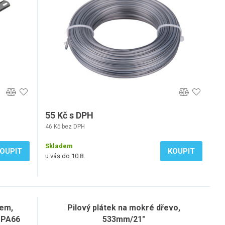
55 Kč s DPH
46 Kč bez DPH
Skladem
OUPIT
KOUPIT
u vás do 10.8.
rem,
Pilový plátek na mokré dřevo,
, PA66
533mm/21"