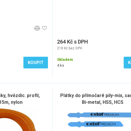
264 Kč s DPH
218 Kč bez DPH
Skladem
KOUPIT
K
4 ks
y, hvězdic. profil,
Plátky do přímočaré pily-mix, sa
15m, nylon
Bi-metal, HSS, HCS