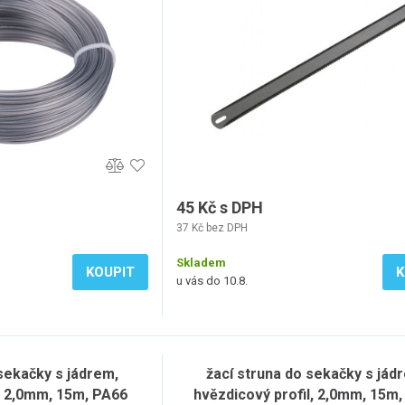
45 Kč s DPH
37 Kč bez DPH
Skladem
KOUPIT
K
u vás do 10.8.
 sekačky s jádrem,
žací struna do sekačky s jád
l, 2,0mm, 15m, PA66
hvězdicový profil, 2,0mm, 15m