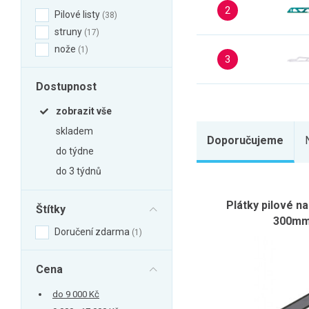
Zahrada
2
Pilové listy
38
Balkon a terasa
struny
17
nože
1
Dílna
3
Auto-moto
Dostupnost
Dekorace
zobrazit vše
Textil, koberce
skladem
Svítidla, žárovky
Doporučujeme
do týdne
Trampolíny
do 3 týdnů
Sedací vaky
Plátky pilové n
Sport, outdoor
Štítky
300mm,
Všechny kategorie
Doručení zdarma
1
Cena
do 9 000 Kč