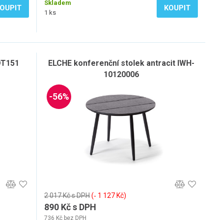
Skladem
OUPIT
KOUPIT
1 ks
 DT151
ELCHE konferenční stolek antracit IWH-
10120006
-56%
2 017 Kč s DPH
(‐ 1 127 Kč)
890 Kč s DPH
736 Kč bez DPH