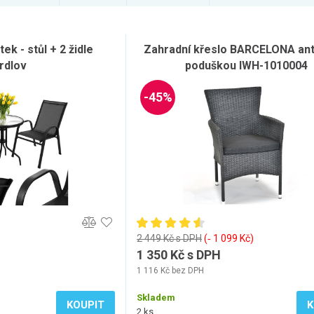
ek - stůl + 2 židle
Zahradní křeslo BARCELONA ant
rdlov
poduškou IWH-1010004
-45%
2 449 Kč s DPH
(‐ 1 099 Kč)
1 350 Kč s DPH
1 116 Kč bez DPH
Skladem
KOUPIT
K
2 ks