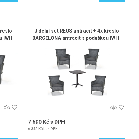
křeslo
Jídelní set REUS antracit + 4x křeslo
u IWH-
BARCELONA antracit s poduškou IWH-
10150036
7 690 Kč s DPH
6 355 Kč bez DPH