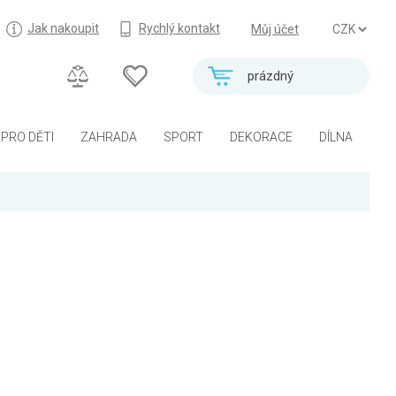
Jak nakoupit
Rychlý kontakt
Můj účet
prázdný
PRO DĚTI
ZAHRADA
SPORT
DEKORACE
DÍLNA