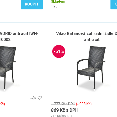
Skladem
KOUPIT
K
1 ks
ADRID antracit IWH-
Vikio Ratanová zahradní židle
10002
antracit
-51%
 Kč)
1 777 Kč s DPH
(‐ 908 Kč)
869 Kč s DPH
718 Kč bez DPH