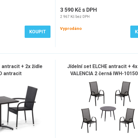
3 590 Kč s DPH
2 967 Kč bez DPH
Vyprodáno
KOUPIT
K
 antracit + 2x židle
Jídelní set ELCHE antracit + 4x
 antracit
VALENCIA 2 černá IWH-1015