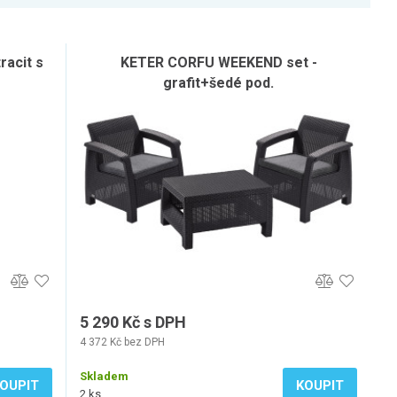
racit s
KETER CORFU WEEKEND set -
grafit+šedé pod.
5 290 Kč s DPH
4 372 Kč bez DPH
Skladem
OUPIT
KOUPIT
2 ks