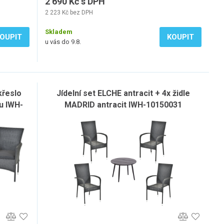
2 690 Kč s DPH
2 223 Kč bez DPH
Skladem
OUPIT
KOUPIT
u vás do 9.8.
křeslo
Jídelní set ELCHE antracit + 4x židle
u IWH-
MADRID antracit IWH-10150031