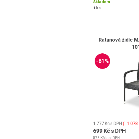
Skladem
1 ks
Ratanová židle M
10
-61%
1 777 Kč s DPH
(‐ 1 078
699 Kč s DPH
578 Kč bez DPH