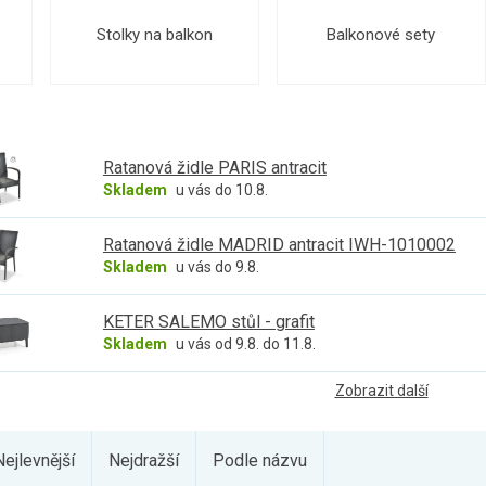
Stolky na balkon
Balkonové sety
Ratanová židle PARIS antracit
Skladem
u vás do 10.8.
Ratanová židle MADRID antracit IWH-1010002
Skladem
u vás do 9.8.
KETER SALEMO stůl - grafit
Skladem
u vás od 9.8. do 11.8.
Zobrazit další
Nejlevnější
Nejdražší
Podle názvu