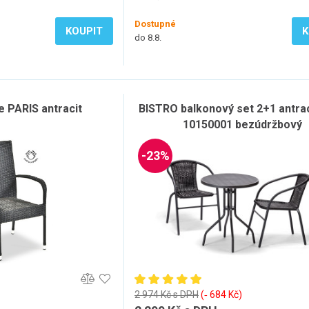
Dostupné
KOUPIT
K
do 8.8.
e PARIS antracit
BISTRO balkonový set 2+1 antrac
10150001 bezúdržbový
-23%
2 974 Kč s DPH
(‐ 684 Kč)