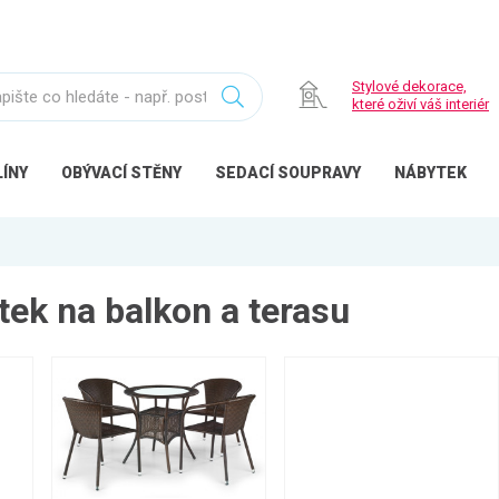
Stylové dekorace,
které oživí váš interiér
ÍNY
OBÝVACÍ
STĚNY
SEDACÍ
SOUPRAVY
NÁBYTEK
tek na balkon a terasu