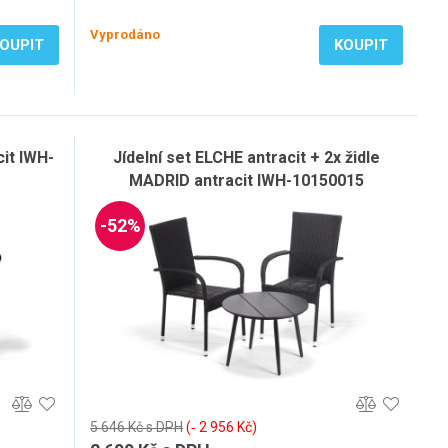
Vyprodáno
OUPIT
KOUPIT
it IWH-
Jídelní set ELCHE antracit + 2x židle
MADRID antracit IWH-10150015
-52%
5 646 Kč s DPH
(‐ 2 956 Kč)