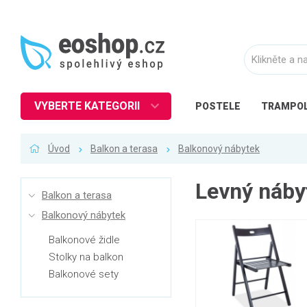
VYBERTE KATEGORII
POSTELE
TRAMPOL
Nábytek
Úvod
Balkon a terasa
Balkonový nábytek
Kuchyně
Ložnice
Levný náby
Balkon a terasa
Obývací pokoj
Balkonový nábytek
Dětské zboží
Balkonové židle
Předsíň a chodba
Stolky na balkon
Pracovna a kancelář
Balkonové sety
Koupelna