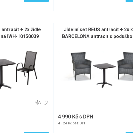
 antracit + 2x židle
Jídelní set REUS antracit + 2x 
rná IWH-10150039
BARCELONA antracit s poduško
10150035
4 990 Kč s DPH
4 124 Kč bez DPH