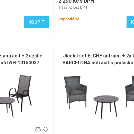
2 290 Kč s DPH
1 893 Kč bez DPH
Vyprodáno
KOUPIT
K
 antracit + 2x židle
Jídelní set ELCHE antracit + 2x 
rná IWH-10150037
BARCELONA antracit s poduško
10150032