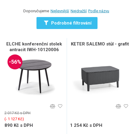
Doporučujeme
Nejlevnější
Nejdražší
Podle názvu
Podrobné filtrování
ELCHE konferenční stolek
KETER SALEMO stůl - grafit
antracit IWH-10120006
-56%
2 017 Kč s DPH
(‐ 1 127 Kč)
890 Kč s DPH
1 254 Kč s DPH
736 Kč bez DPH
1 036 Kč bez DPH