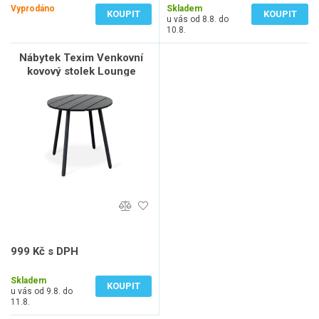
Vyprodáno
Skladem
KOUPIT
KOUPIT
u vás od 8.8. do
10.8.
Nábytek Texim Venkovní
kovový stolek Lounge
999 Kč s DPH
826 Kč bez DPH
Skladem
KOUPIT
u vás od 9.8. do
11.8.