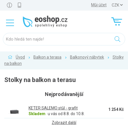
Můj účet
Úvod
Balkon a terasa
Balkonový nábytek
Stolky
na balkon
Stolky na balkon a terasu
Nejprodávanější
KETER SALEMO stůl - grafit
1 254 Kč
Skladem
u vás od 8.8. do 10.8.
Zobrazit další