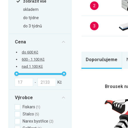
zobrazit vše
Zahrada
2
skladem
Balkon a terasa
do týdne
Dílna
3
do 3 týdnů
Auto-moto
Dekorace
Cena
Textil, koberce
do 600 Kč
Svítidla, žárovky
Doporučujeme
600 - 1 100 Kč
nad 1 100 Kč
Trampolíny
Sedací vaky
-
Kč
Sport, outdoor
Brousek n
Všechny kategorie
Výrobce
Fiskars
1
Stalco
5
Narex bystřice
2