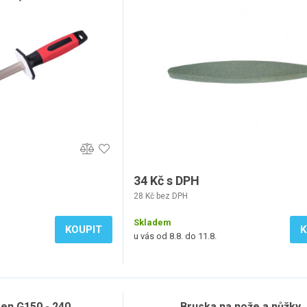
34 Kč s DPH
28 Kč bez DPH
Skladem
KOUPIT
K
u vás od 8.8. do 11.8.
en G150 - 240
Bruska na nože a nůžky