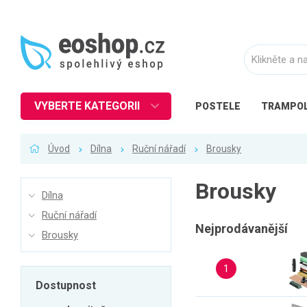
VYBERTE KATEGORII
POSTELE
TRAMPOL
Nábytek
Úvod
Dílna
Ruční nářadí
Brousky
Kuchyně
Ložnice
Brousky
Dílna
Obývací pokoj
Ruční nářadí
Dětské zboží
Nejprodávanější
Brousky
Předsíň a chodba
1
Pracovna a kancelář
Dostupnost
Koupelna