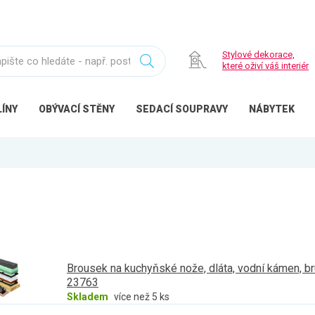
Stylové dekorace,
které oživí váš interiér
ÍNY
OBÝVACÍ
STĚNY
SEDACÍ
SOUPRAVY
NÁBYTEK
Brousek na kuchyňské nože, dláta, vodní kámen, 
23763
Skladem
více než 5 ks