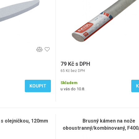
79 Kč s DPH
65 Kč bez DPH
Skladem
KOUPIT
K
u vás do 10.8.
, s olejničkou, 120mm
Brusný kámen na nože
oboustranný/kombinovaný, F400
180x60x28mm