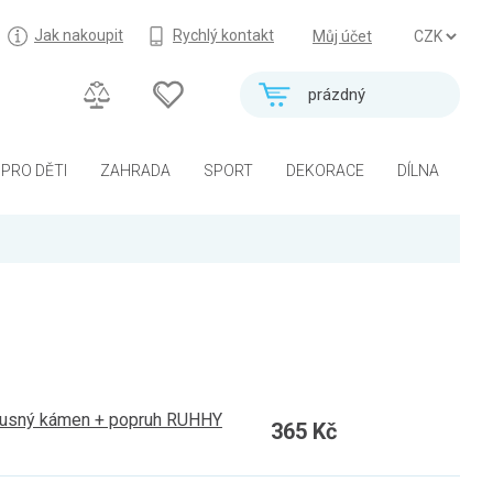
Jak nakoupit
Rychlý kontakt
Můj účet
prázdný
PRO DĚTI
ZAHRADA
SPORT
DEKORACE
DÍLNA
brusný kámen + popruh RUHHY
365 Kč