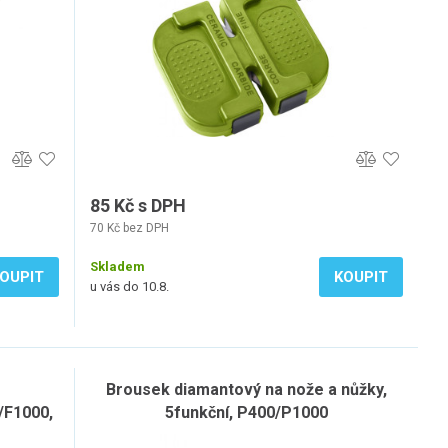
85 Kč s DPH
70 Kč bez DPH
Skladem
OUPIT
KOUPIT
u vás do 10.8.
Brousek diamantový na nože a nůžky,
/F1000,
5funkční, P400/P1000