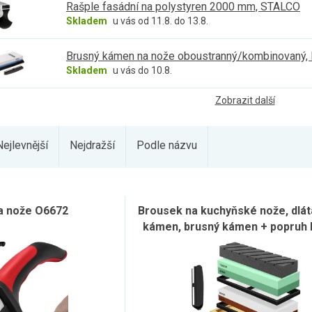
Rašple fasádní na polystyren 2000 mm, STALCO
Skladem
u vás od 11.8. do 13.8.
Brusný kámen na nože oboustranný/kombinovaný
Skladem
u vás do 10.8.
Zobrazit další
Nejlevnější
Nejdražší
Podle názvu
a nože O6672
Brousek na kuchyňské nože, dlát
kámen, brusný kámen + popruh
23763