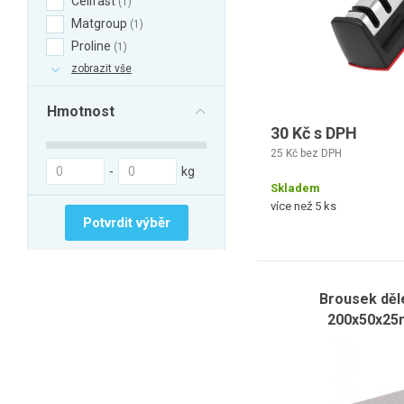
Cellfast
1
Matgroup
1
Proline
1
zobrazit vše
Hmotnost
30 Kč s DPH
25 Kč bez DPH
-
kg
Skladem
více než 5 ks
Potvrdit výběr
Brousek děle
200x50x25