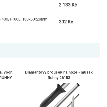
2 133 Kč
, F400/F1000, 180x60x28mm
302 Kč
a, vodní
Diamantový brousek na nože - musak
 RUHHY
Ruhhy 26153