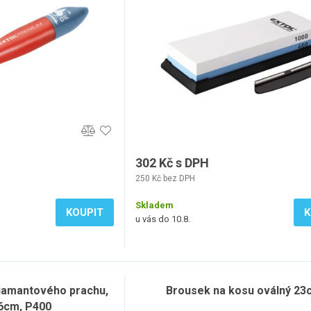
302 Kč s DPH
250 Kč bez DPH
Skladem
KOUPIT
K
u vás do 10.8.
diamantového prachu,
Brousek na kosu oválný 23
6cm, P400