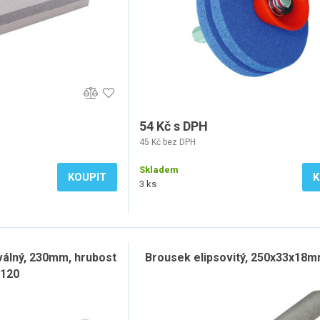
54 Kč s DPH
45 Kč bez DPH
Skladem
KOUPIT
K
3 ks
álný, 230mm, hrubost
Brousek elipsovitý, 250x33x18
120