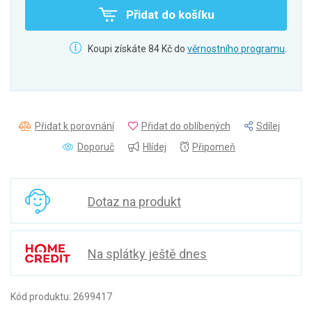
Přidat do košíku
Koupi získáte 84 Kč do
věrnostního programu
.
Přidat k porovnání
Přidat do oblíbených
Sdílej
Doporuč
Hlídej
Připomeň
Dotaz na produkt
Na splátky ještě dnes
Kód produktu: 2699417