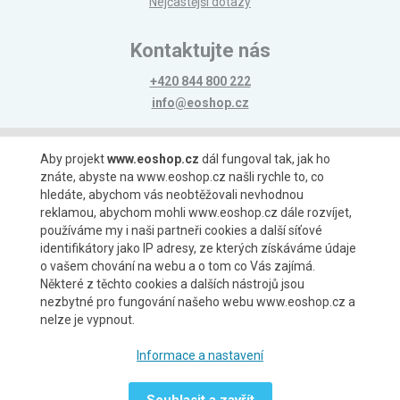
Nejčastější dotazy
Kontaktujte nás
+420 844 800 222
info@eoshop.cz
Možnosti platby
Aby projekt
www.eoshop.cz
dál fungoval tak, jak ho
znáte, abyste na www.eoshop.cz našli rychle to, co
hledáte, abychom vás neobtěžovali nevhodnou
reklamou, abychom mohli www.eoshop.cz dále rozvíjet,
používáme my i naši partneři cookies a další síťové
identifikátory jako IP adresy, ze kterých získáváme údaje
Možnosti dopravy
o vašem chování na webu a o tom co Vás zajímá.
Některé z těchto cookies a dalších nástrojů jsou
nezbytné pro fungování našeho webu www.eoshop.cz a
nelze je vypnout.
Partneři
Informace a nastavení