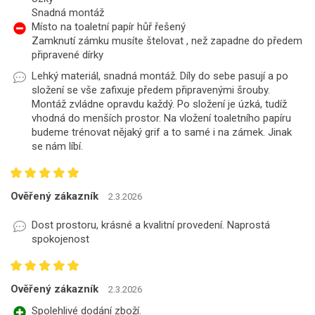
Snadná montáž
Místo na toaletní papír hůř řešený
Zamknutí zámku musíte štelovat , než zapadne do předem
připravené dírky
Lehký materiál, snadná montáž. Díly do sebe pasují a po
složení se vše zafixuje předem připravenými šrouby.
Montáž zvládne opravdu každý. Po složení je úzká, tudíž
vhodná do menších prostor. Na vložení toaletního papíru
budeme trénovat nějaký grif a to samé i na zámek. Jinak
se nám líbí.
Ověřený zákazník
2.3.2026
Dost prostoru, krásné a kvalitní provedení. Naprostá
spokojenost
Ověřený zákazník
2.3.2026
Spolehlivé dodání zboží.