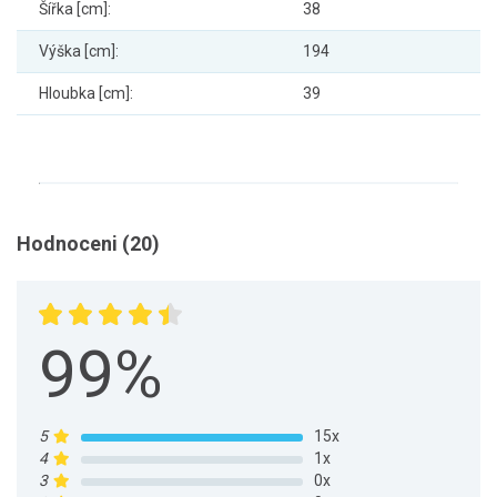
Šířka [cm]:
38
Výška [cm]:
194
Hloubka [cm]:
39
Hodnoceni (20)
99%
5
15x
4
1x
3
0x