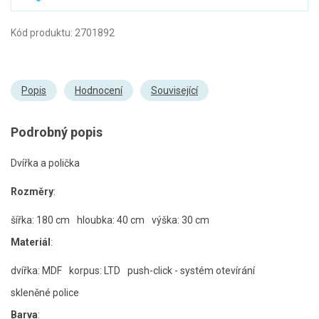
Kód produktu: 2701892
Popis
Hodnocení
Související
Podrobný popis
Dvířka a polička
Rozměry
:
šířka: 180 cm
hloubka: 40 cm
výška: 30 cm
Materiál
:
dvířka: MDF
korpus: LTD
push-click - systém otevírání
skleněné police
Barva
: