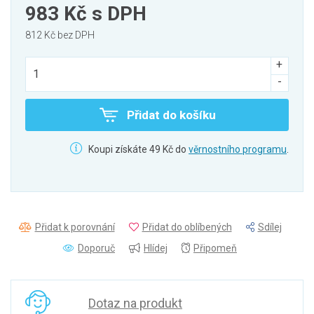
983 Kč
s DPH
812 Kč bez DPH
Přidat do košíku
Koupi získáte 49 Kč do
věrnostního programu
.
Přidat k porovnání
Přidat do oblíbených
Sdílej
Doporuč
Hlídej
Připomeň
Dotaz na produkt