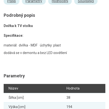
Popis
Parametry
Hodnocení
Související
Podrobný popis
Dvířka k TV stolku
Specifikace:
materiál: dvířka - MDF
úchytky: plast
dodává se v demontu a bez LED osvětlení
Parametry
Název
Hodnota
Šířka [cm]:
38
Výška [cm]:
194