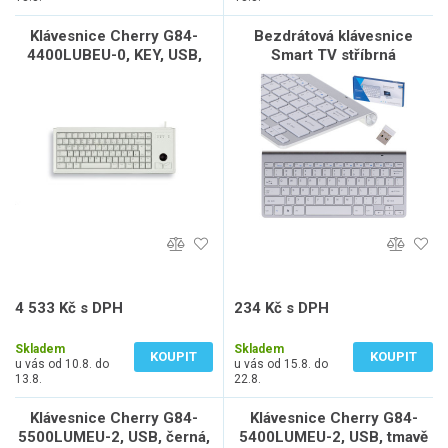
Klávesnice Cherry G84-
Bezdrátová klávesnice
4400LUBEU-0, KEY, USB,
Smart TV stříbrná
světlá, trackball, US
4 533 Kč s DPH
234 Kč s DPH
3 746 Kč bez DPH
193 Kč bez DPH
Skladem
Skladem
KOUPIT
KOUPIT
u vás od 10.8. do
u vás od 15.8. do
13.8.
22.8.
Klávesnice Cherry G84-
Klávesnice Cherry G84-
5500LUMEU-2, USB, černá,
5400LUMEU-2, USB, tmavě