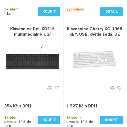
468 Kč bez DPH
225 Kč bez DPH
Skladem
Vyprodáno
KOUPIT
DETAIL
1 ks
Klávesnice Dell KB216
Klávesnice Cherry KC-1068
multimediální/ US/
KEY, USB, světle šedá, DE
International/ mezinárodní/
USB/ drátová/ černá
354 Kč s DPH
1 527 Kč s DPH
293 Kč bez DPH
1 262 Kč bez DPH
Skladem
Skladem
KOUPIT
KOUPIT
u vás od 10.8. do
u vás od 10.8. do
13.8.
13.8.