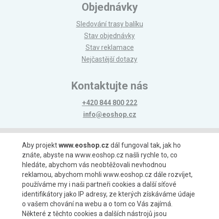
Objednávky
Sledování trasy balíku
Stav objednávky
Stav reklamace
Nejčastější dotazy
Kontaktujte nás
+420 844 800 222
info@eoshop.cz
Možnosti platby
Aby projekt
www.eoshop.cz
dál fungoval tak, jak ho
znáte, abyste na www.eoshop.cz našli rychle to, co
hledáte, abychom vás neobtěžovali nevhodnou
reklamou, abychom mohli www.eoshop.cz dále rozvíjet,
používáme my i naši partneři cookies a další síťové
identifikátory jako IP adresy, ze kterých získáváme údaje
Možnosti dopravy
o vašem chování na webu a o tom co Vás zajímá.
Některé z těchto cookies a dalších nástrojů jsou