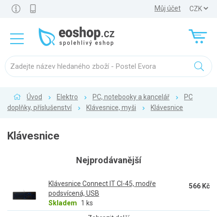
Můj účet
Úvod
Elektro
PC, notebooky a kancelář
PC
doplňky, příslušenství
Klávesnice, myši
Klávesnice
Klávesnice
Nejprodávanější
Klávesnice Connect IT CI-45, modře
566 Kč
podsvícená, USB
Skladem
1 ks