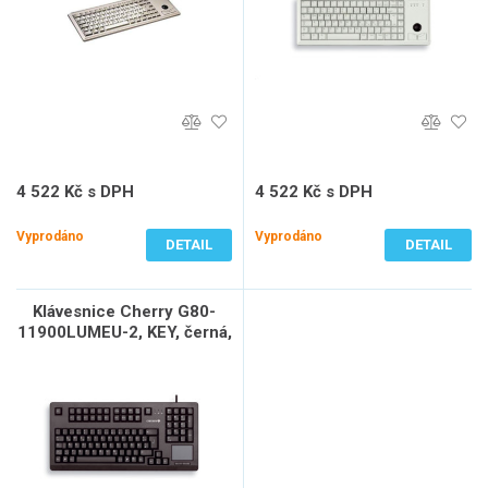
4 522 Kč s DPH
4 522 Kč s DPH
3 737 Kč bez DPH
3 737 Kč bez DPH
Vyprodáno
Vyprodáno
DETAIL
DETAIL
Klávesnice Cherry G80-
11900LUMEU-2, KEY, černá,
USB, TouchPad, EN