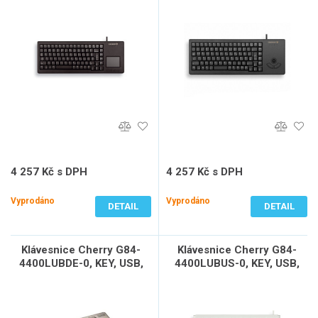
touchpad, EN
šedá, trackball, anglická
4 257 Kč s DPH
4 257 Kč s DPH
3 518 Kč bez DPH
3 518 Kč bez DPH
Vyprodáno
Vyprodáno
DETAIL
DETAIL
Klávesnice Cherry G84-
Klávesnice Cherry G84-
4400LUBDE-0, KEY, USB,
4400LUBUS-0, KEY, USB,
světlá, trackball, DE
světlá, trackball, EN