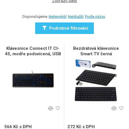
Zobrazit další
Doporučujeme
Nejlevnější
Nejdražší
Podle názvu
Podrobné filtrování
Klávesnice Connect IT CI-
Bezdrátová klávesnice
45, modře podsvícená, USB
Smart TV černá
566 Kč s DPH
272 Kč s DPH