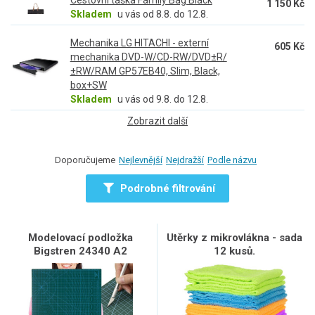
1 150 Kč
Skladem
u vás od 8.8. do 12.8.
Mechanika LG HITACHI - externí
605 Kč
mechanika DVD-W/CD-RW/DVD±R/
±RW/RAM GP57EB40, Slim, Black,
box+SW
Skladem
u vás od 9.8. do 12.8.
Zobrazit další
Doporučujeme
Nejlevnější
Nejdražší
Podle názvu
Podrobné filtrování
Modelovací podložka
Utěrky z mikrovlákna - sada
Bigstren 24340 A2
12 kusů.