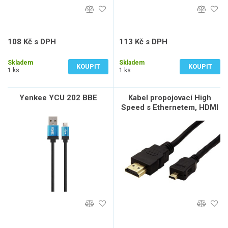
108 Kč s DPH
113 Kč s DPH
89 Kč bez DPH
93 Kč bez DPH
Skladem
Skladem
KOUPIT
KOUPIT
1 ks
1 ks
Yenkee YCU 202 BBE
Kabel propojovací High
Speed s Ethernetem, HDMI
(M) - microHDMI (M), 2m