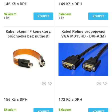
146 Kč s DPH
149 Kč s DPH
121 Kč bez DPH
123 Kč bez DPH
Skladem
Skladem
KOUPIT
KOUPIT
1 ks
1 ks
Kabel okenní F konektory,
Kabel Roline propojovací
průchodka bez nutnosti
VGA MD15HD - DVI-A(M)
vrtání do okna možné
2m, stíněný, 2m
přilepení
156 Kč s DPH
172 Kč s DPH
129 Kč bez DPH
142 Kč bez DPH
Skladem
Skladem
KOUPIT
KOUPIT