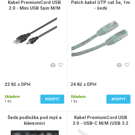
Kabel PremiumCord USB
Patch kabel UTP cat 5e, 1m
2.0 - Mini USB 5pin M/M
- šedý
0,5m, černý
22 Kč s DPH
24 Kč s DPH
18 Kč bez DPH
20 Kč bez DPH
Skladem
Skladem
KOUPIT
KOUPIT
1 ks
1 ks
Šedá podložka pod myš a
Kabel PremiumCord USB
klávesnici
3.0 - USB-C M/M (USB 3.2
generation 2, 3A, 10Gbit/s)
0,5m bílý