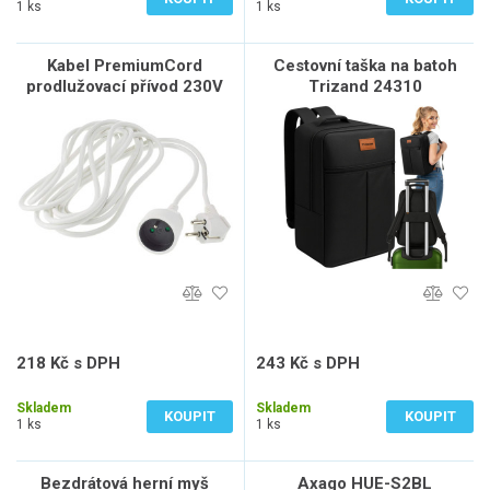
1 ks
1 ks
Kabel PremiumCord
Cestovní taška na batoh
prodlužovací přívod 230V
Trizand 24310
7m 1 zásuvka
218 Kč s DPH
243 Kč s DPH
180 Kč bez DPH
201 Kč bez DPH
Skladem
Skladem
KOUPIT
KOUPIT
1 ks
1 ks
Bezdrátová herní myš
Axago HUE-S2BL