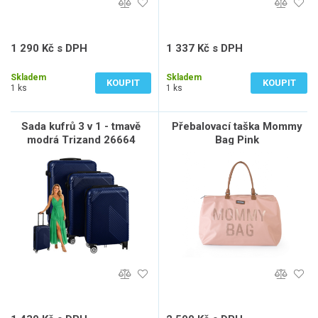
1 290 Kč s DPH
1 337 Kč s DPH
1 066 Kč bez DPH
1 105 Kč bez DPH
Skladem
Skladem
KOUPIT
KOUPIT
1 ks
1 ks
Sada kufrů 3 v 1 - tmavě
Přebalovací taška Mommy
modrá Trizand 26664
Bag Pink