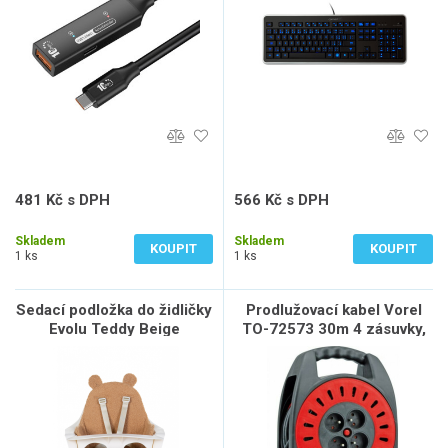
481 Kč s DPH
566 Kč s DPH
398 Kč bez DPH
468 Kč bez DPH
Skladem
Skladem
KOUPIT
KOUPIT
1 ks
1 ks
Sedací podložka do židličky
Prodlužovací kabel Vorel
Evolu Teddy Beige
TO-72573 30m 4 zásuvky,
buben