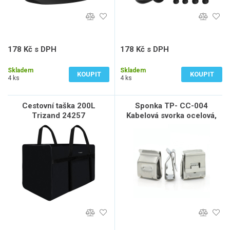
178 Kč s DPH
178 Kč s DPH
147 Kč bez DPH
147 Kč bez DPH
Skladem
Skladem
KOUPIT
KOUPIT
4 ks
4 ks
Cestovní taška 200L
Sponka TP- CC-004
Trizand 24257
Kabelová svorka ocelová,
klip na solární panely pro 2
kabely, sada 5 ks