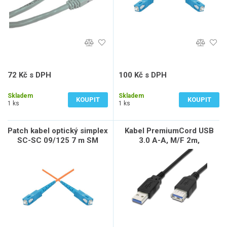
72 Kč s DPH
100 Kč s DPH
60 Kč bez DPH
83 Kč bez DPH
Skladem
Skladem
KOUPIT
KOUPIT
1 ks
1 ks
Patch kabel optický simplex
Kabel PremiumCord USB
SC-SC 09/125 7 m SM
3.0 A-A, M/F 2m,
prodlužovací, černý