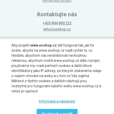
Nejčastější dotazy
Kontaktujte nás
+420 844 800 222
info@eoshop.cz
Možnosti platby
Aby projekt
www.eoshop.cz
dál fungoval tak, jak ho
znáte, abyste na www.eoshop.cz našli rychle to, co
hledáte, abychom vás neobtěžovali nevhodnou
reklamou, abychom mohli www.eoshop.cz dále rozvíjet,
používáme my i naši partneři cookies a další síťové
identifikátory jako IP adresy, ze kterých získáváme údaje
Možnosti dopravy
o vašem chování na webu a o tom co Vás zajímá.
Některé z těchto cookies a dalších nástrojů jsou
nezbytné pro fungování našeho webu www.eoshop.cz a
nelze je vypnout.
Partneři
Informace a nastavení