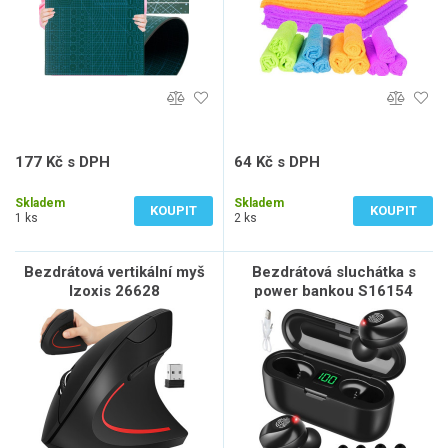
177 Kč s DPH
64 Kč s DPH
146 Kč bez DPH
53 Kč bez DPH
Skladem
Skladem
KOUPIT
KOUPIT
1 ks
2 ks
Bezdrátová vertikální myš
Bezdrátová sluchátka s
Izoxis 26628
power bankou S16154