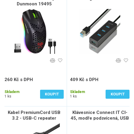
Dunmoon 19495
260 Kč s DPH
409 Kč s DPH
215 Kč bez DPH
338 Kč bez DPH
Skladem
Skladem
KOUPIT
KOUPIT
1 ks
1 ks
Kabel PremiumCord USB
Klávesnice Connect IT CI-
3.2 - USB-C repeater
45, modře podsvícená, USB
prodlužovací F/M 10Gbps,
7m