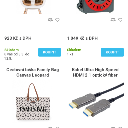
923 Kč s DPH
1 049 Kč s DPH
762 Kč bez DPH
867 Kč bez DPH
Skladem
Skladem
KOUPIT
KOUPIT
u vás od 8.8. do
1 ks
12.8.
Cestovní taška Family Bag
Kabel Ultra High Speed
Canvas Leopard
HDMI 2.1 optický fiber
8K@60Hz,zlacené
konektory, 40 m