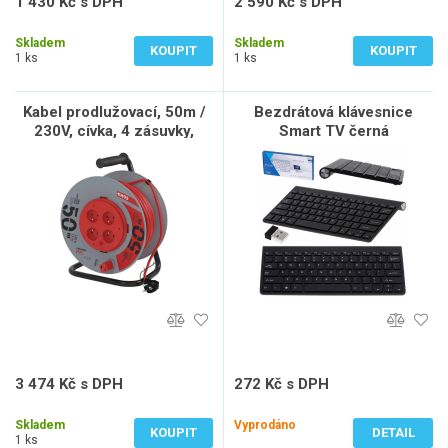
1 430 Kč s DPH
2 590 Kč s DPH
1 182 Kč bez DPH
2 141 Kč bez DPH
Skladem
Skladem
KOUPIT
KOUPIT
1 ks
1 ks
Kabel prodlužovací, 50m /
Bezdrátová klávesnice
230V, cívka, 4 zásuvky,
Smart TV černá
pevný střed
3 474 Kč s DPH
272 Kč s DPH
2 871 Kč bez DPH
225 Kč bez DPH
Skladem
Vyprodáno
KOUPIT
DETAIL
1 ks