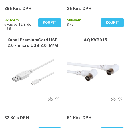
386 Kč s DPH
26 Kč s DPH
319 Kč bez DPH
22 Kč bez DPH
Skladem
Skladem
KOUPIT
KOUPIT
u vás od 12.8. do
3 ks
18.8.
Kabel PremiumCord USB
AQ KVB015
2.0 - micro USB 2.0. M/M
2m, bílý
32 Kč s DPH
51 Kč s DPH
26 Kč bez DPH
42 Kč bez DPH