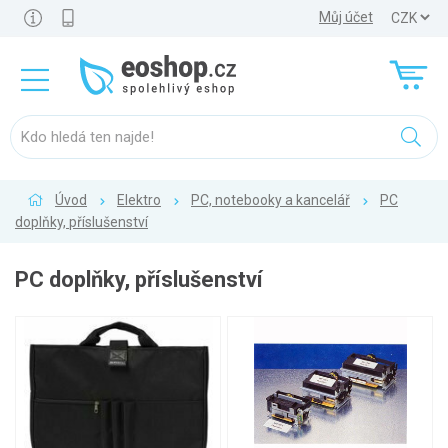
Můj účet
Úvod
Elektro
PC, notebooky a kancelář
PC
doplňky, příslušenství
PC doplňky, příslušenství