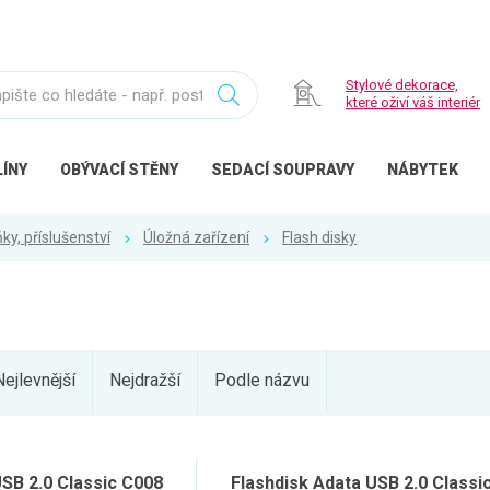
Stylové dekorace,
které oživí váš interiér
ÍNY
OBÝVACÍ
STĚNY
SEDACÍ
SOUPRAVY
NÁBYTEK
ky, příslušenství
Úložná zařízení
Flash disky
Nejlevnější
Nejdražší
Podle názvu
USB 2.0 Classic C008
Flashdisk Adata USB 2.0 Classi