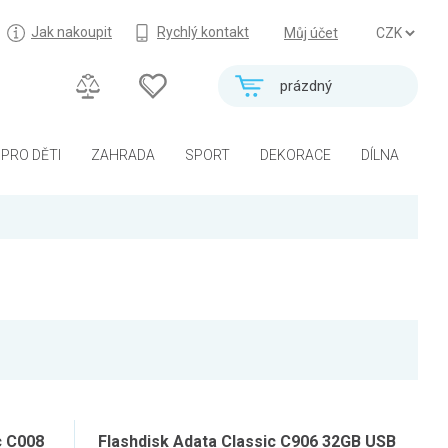
Jak nakoupit
Rychlý kontakt
Můj účet
prázdný
PRO DĚTI
ZAHRADA
SPORT
DEKORACE
DÍLNA
c C008
Flashdisk Adata Classic C906 32GB USB