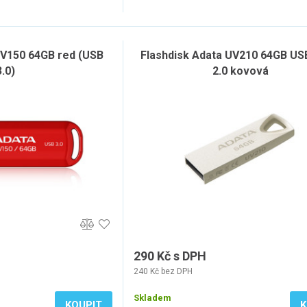
UV150 64GB red (USB
Flashdisk Adata UV210 64GB US
3.0)
2.0 kovová
290 Kč s DPH
240 Kč bez DPH
Skladem
KOUPIT
K