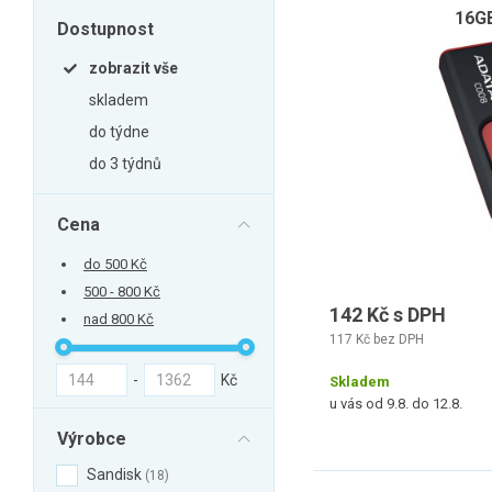
Zahrada
16GB
Dostupnost
Balkon a terasa
zobrazit vše
Dílna
skladem
Auto-moto
do týdne
Dekorace
do 3 týdnů
Textil, koberce
Svítidla, žárovky
Cena
Trampolíny
do 500 Kč
Sedací vaky
500 - 800 Kč
142 Kč s DPH
nad 800 Kč
Sport, outdoor
117 Kč bez DPH
Všechny kategorie
-
Kč
Skladem
u vás od 9.8. do 12.8.
Výrobce
Sandisk
18