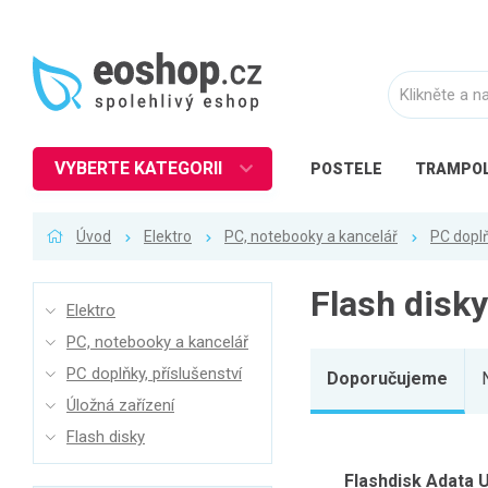
VYBERTE KATEGORII
POSTELE
TRAMPOL
Nábytek
Úvod
Elektro
PC, notebooky a kancelář
PC doplň
Kuchyně
Ložnice
Flash disky
Elektro
Obývací pokoj
PC, notebooky a kancelář
Dětské zboží
PC doplňky, příslušenství
Doporučujeme
Předsíň a chodba
Úložná zařízení
Pracovna a kancelář
Flash disky
Koupelna
Flashdisk Adata 