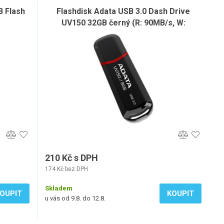
B Flash
Flashdisk Adata USB 3.0 Dash Drive
UV150 32GB černý (R: 90MB/s, W:
20MB/s)
210 Kč s DPH
174 Kč bez DPH
Skladem
OUPIT
KOUPIT
u vás od 9.8. do 12.8.