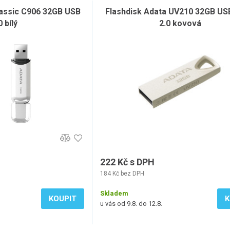
lassic C906 32GB USB
Flashdisk Adata UV210 32GB US
0 bílý
2.0 kovová
222 Kč s DPH
184 Kč bez DPH
Skladem
KOUPIT
K
u vás od 9.8. do 12.8.