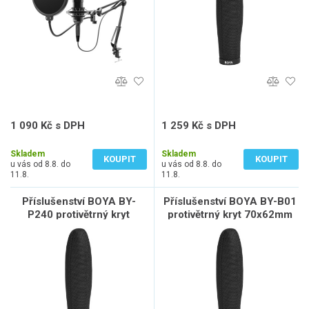
1 090 Kč s DPH
1 259 Kč s DPH
901 Kč bez DPH
1 041 Kč bez DPH
Skladem
Skladem
KOUPIT
KOUPIT
u vás od 8.8. do
u vás od 8.8. do
11.8.
11.8.
Příslušenství BOYA BY-
Příslušenství BOYA BY-B01
P240 protivětrný kryt
protivětrný kryt 70x62mm
240x23mm