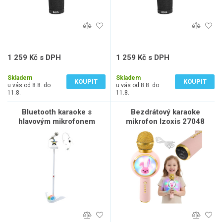
1 259 Kč s DPH
1 259 Kč s DPH
1 041 Kč bez DPH
1 041 Kč bez DPH
Skladem
Skladem
KOUPIT
KOUPIT
u vás od 8.8. do
u vás od 8.8. do
11.8.
11.8.
Bluetooth karaoke s
Bezdrátový karaoke
hlavovým mikrofonem
mikrofon Izoxis 27048
růžový