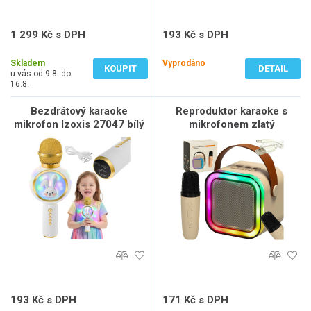
1 299 Kč s DPH
193 Kč s DPH
1 074 Kč bez DPH
160 Kč bez DPH
Skladem
Vyprodáno
KOUPIT
DETAIL
u vás od 9.8. do
16.8.
Bezdrátový karaoke
Reproduktor karaoke s
mikrofon Izoxis 27047 bílý
mikrofonem zlatý
193 Kč s DPH
171 Kč s DPH