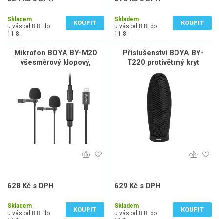
433 Kč bez DPH
476 Kč bez DPH
Skladem
Skladem
KOUPIT
KOUPIT
u vás od 8.8. do
u vás od 8.8. do
11.8.
11.8.
Mikrofon BOYA BY-M2D
Příslušenství BOYA BY-
všesměrový klopový,
T220 protivětrný kryt
Lightning
220x23mm
628 Kč s DPH
629 Kč s DPH
519 Kč bez DPH
520 Kč bez DPH
Skladem
Skladem
KOUPIT
KOUPIT
u vás od 8.8. do
u vás od 8.8. do