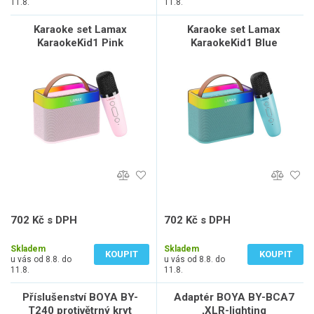
11.8.
11.8.
Karaoke set Lamax
Karaoke set Lamax
KaraokeKid1 Pink
KaraokeKid1 Blue
702 Kč s DPH
702 Kč s DPH
580 Kč bez DPH
580 Kč bez DPH
Skladem
Skladem
KOUPIT
KOUPIT
u vás od 8.8. do
u vás od 8.8. do
11.8.
11.8.
Příslušenství BOYA BY-
Adaptér BOYA BY-BCA7
T240 protivětrný kryt
,XLR-lighting