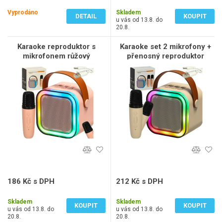
160 Kč bez DPH
141 Kč bez DPH
Vyprodáno
Skladem
DETAIL
KOUPIT
u vás od 13.8. do
20.8.
Karaoke reproduktor s
Karaoke set 2 mikrofony +
mikrofonem růžový
přenosný reproduktor
BLUETOOTH USB LED
béžová barva
186 Kč s DPH
212 Kč s DPH
154 Kč bez DPH
175 Kč bez DPH
Skladem
Skladem
KOUPIT
KOUPIT
u vás od 13.8. do
u vás od 13.8. do
20.8.
20.8.