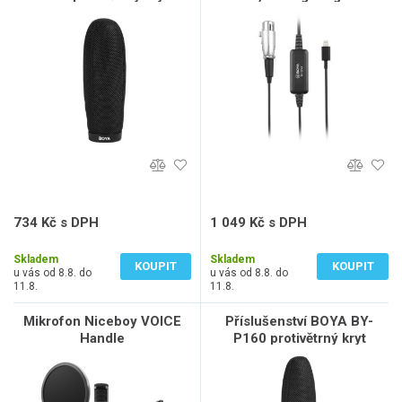
240x23mm
734 Kč s DPH
1 049 Kč s DPH
607 Kč bez DPH
867 Kč bez DPH
Skladem
Skladem
KOUPIT
KOUPIT
u vás od 8.8. do
u vás od 8.8. do
11.8.
11.8.
Mikrofon Niceboy VOICE
Příslušenství BOYA BY-
Handle
P160 protivětrný kryt
160x23mm