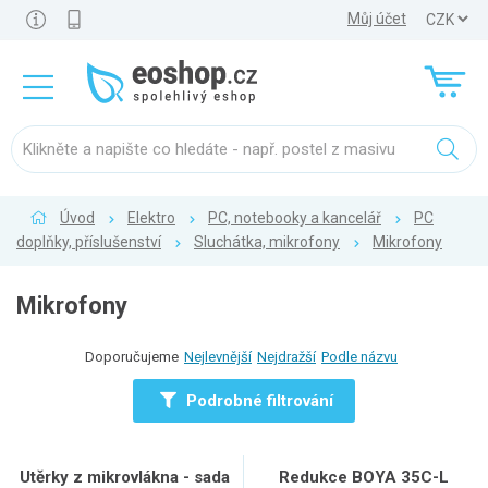
Můj účet
Úvod
Elektro
PC, notebooky a kancelář
PC
doplňky, příslušenství
Sluchátka, mikrofony
Mikrofony
Mikrofony
Doporučujeme
Nejlevnější
Nejdražší
Podle názvu
Podrobné filtrování
Utěrky z mikrovlákna - sada
Redukce BOYA 35C-L