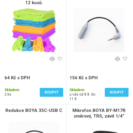
12 kusů.
64 Kč s DPH
156 Kč s DPH
53 Kč bez DPH
129 Kč bez DPH
Skladem
Skladem
KOUPIT
KOUPIT
2 ks
u vás od 8.8. do
11.8.
Redukce BOYA 35C-USB C
Mikrofon BOYA BY-M17R
směrový, TRS, závit 1/4”