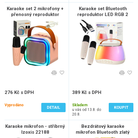
Karaoke set 2 mikrofony +
Karaoke set Bluetooth
přenosný reproduktor
reproduktor LED RGB 2
BLUETOOTH USB LED
mikrofony USB
růžový
276 Kč s DPH
389 Kč s DPH
228 Kč bez DPH
322 Kč bez DPH
Vyprodáno
Skladem
DETAIL
KOUPIT
u vás od 13.8. do
20.8.
Karaoke mikrofon - stříbrný
Bezdrátový karaoke
Izoxis 22188
mikrofon Bluetooth zlatý