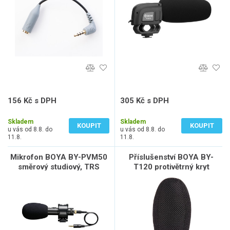
156 Kč s DPH
305 Kč s DPH
129 Kč bez DPH
252 Kč bez DPH
Skladem
Skladem
KOUPIT
KOUPIT
u vás od 8.8. do
u vás od 8.8. do
11.8.
11.8.
Mikrofon BOYA BY-PVM50
Příslušenství BOYA BY-
směrový studiový, TRS
T120 protivětrný kryt
120x23mm