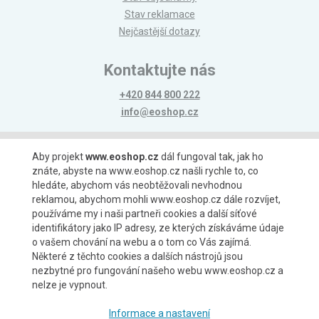
Stav reklamace
Nejčastější dotazy
Kontaktujte nás
+420 844 800 222
info@eoshop.cz
Možnosti platby
Aby projekt
www.eoshop.cz
dál fungoval tak, jak ho
znáte, abyste na www.eoshop.cz našli rychle to, co
hledáte, abychom vás neobtěžovali nevhodnou
reklamou, abychom mohli www.eoshop.cz dále rozvíjet,
používáme my i naši partneři cookies a další síťové
identifikátory jako IP adresy, ze kterých získáváme údaje
Možnosti dopravy
o vašem chování na webu a o tom co Vás zajímá.
Některé z těchto cookies a dalších nástrojů jsou
nezbytné pro fungování našeho webu www.eoshop.cz a
nelze je vypnout.
Partneři
Informace a nastavení