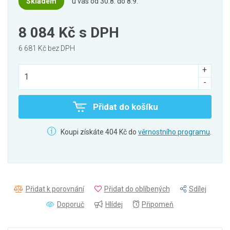
Skladem
u vás od 30.8. do 8.9.
8 084 Kč
s DPH
6 681 Kč bez DPH
Přidat do košíku
Koupi získáte 404 Kč do
věrnostního programu
.
Přidat k porovnání
Přidat do oblíbených
Sdílej
Doporuč
Hlídej
Připomeň