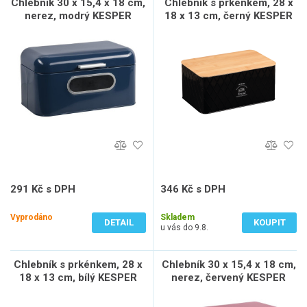
Chlebník 30 x 15,4 x 18 cm,
Chlebník s prkénkem, 28 x
nerez, modrý KESPER
18 x 13 cm, černý KESPER
18051
18047
291 Kč s DPH
346 Kč s DPH
241 Kč bez DPH
286 Kč bez DPH
Vyprodáno
Skladem
DETAIL
KOUPIT
u vás do 9.8.
Chlebník s prkénkem, 28 x
Chlebník 30 x 15,4 x 18 cm,
18 x 13 cm, bílý KESPER
nerez, červený KESPER
18046
18050