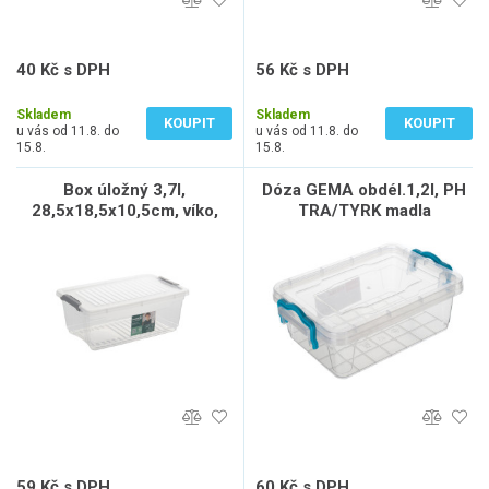
40 Kč s DPH
56 Kč s DPH
33 Kč bez DPH
46 Kč bez DPH
Skladem
Skladem
KOUPIT
KOUPIT
u vás od 11.8. do
u vás od 11.8. do
15.8.
15.8.
Box úložný 3,7l,
Dóza GEMA obdél.1,2l, PH
28,5x18,5x10,5cm, víko,
TRA/TYRK madla
klip, PH
59 Kč s DPH
60 Kč s DPH