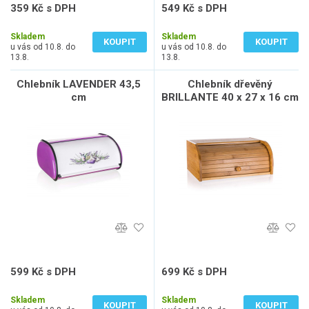
359 Kč s DPH
549 Kč s DPH
297 Kč bez DPH
454 Kč bez DPH
Skladem
Skladem
KOUPIT
KOUPIT
u vás od 10.8. do
u vás od 10.8. do
13.8.
13.8.
Chlebník LAVENDER 43,5
Chlebník dřevěný
cm
BRILLANTE 40 x 27 x 16 cm
599 Kč s DPH
699 Kč s DPH
495 Kč bez DPH
578 Kč bez DPH
Skladem
Skladem
KOUPIT
KOUPIT