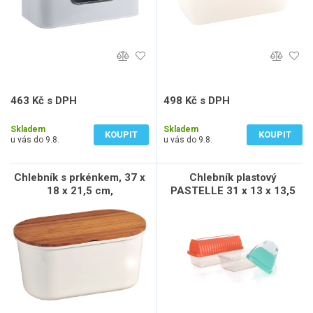
463 Kč s DPH
498 Kč s DPH
383 Kč bez DPH
412 Kč bez DPH
Skladem
Skladem
KOUPIT
KOUPIT
u vás do 9.8.
u vás do 9.8.
Chlebník s prkénkem, 37 x
Chlebník plastový
18 x 21,5 cm,
PASTELLE 31 x 13 x 13,5
bambus/plast, bílý KESPER
cm
58080