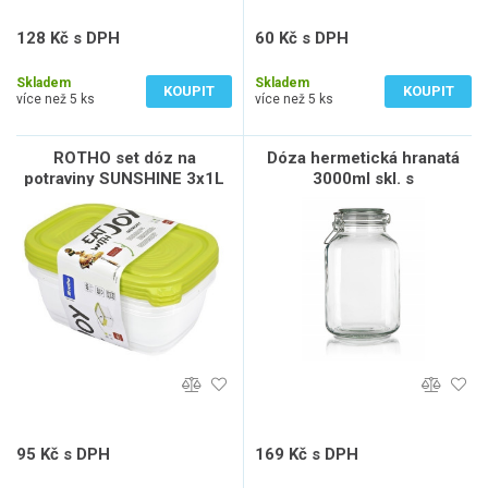
128 Kč s DPH
60 Kč s DPH
105 Kč bez DPH
50 Kč bez DPH
Skladem
Skladem
KOUPIT
KOUPIT
více než 5 ks
více než 5 ks
ROTHO set dóz na
Dóza hermetická hranatá
potraviny SUNSHINE 3x1L
3000ml skl. s
patent.uzávěrem EREA
95 Kč s DPH
169 Kč s DPH
79 Kč bez DPH
140 Kč bez DPH