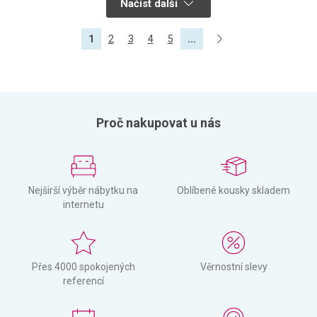
Načíst další
1
2
3
4
5
...
Proč nakupovat u nás
Nejširší výběr nábytku na
Oblíbené kousky skladem
internetu
Přes 4000 spokojených
Věrnostní slevy
referencí