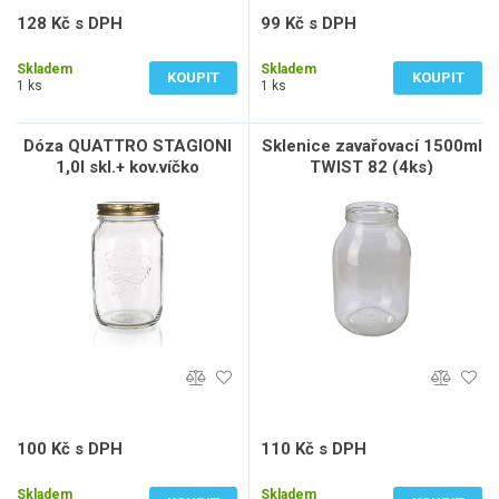
128 Kč s DPH
99 Kč s DPH
106 Kč bez DPH
82 Kč bez DPH
Skladem
Skladem
KOUPIT
KOUPIT
1 ks
1 ks
Dóza QUATTRO STAGIONI
Sklenice zavařovací 1500ml
1,0l skl.+ kov.víčko
TWIST 82 (4ks)
100 Kč s DPH
110 Kč s DPH
83 Kč bez DPH
91 Kč bez DPH
Skladem
Skladem