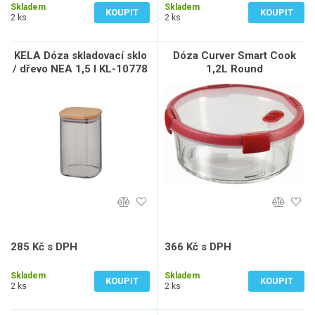
Skladem
Skladem
KOUPIT
KOUPIT
2 ks
2 ks
KELA Dóza skladovací sklo
Dóza Curver Smart Cook
/ dřevo NEA 1,5 l KL-10778
1,2L Round
285 Kč s DPH
366 Kč s DPH
236 Kč bez DPH
303 Kč bez DPH
Skladem
Skladem
KOUPIT
KOUPIT
2 ks
2 ks