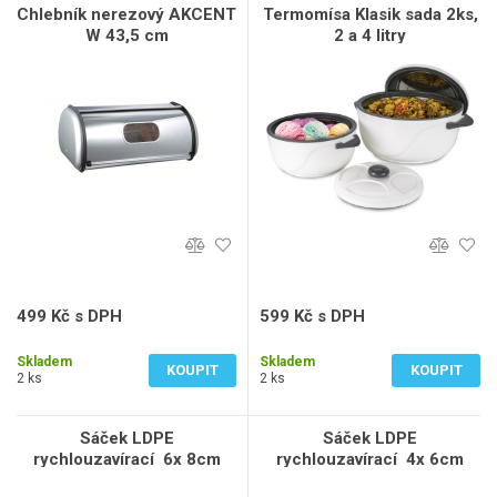
Chlebník nerezový AKCENT
Termomísa Klasik sada 2ks,
W 43,5 cm
2 a 4 litry
499 Kč s DPH
599 Kč s DPH
412 Kč bez DPH
495 Kč bez DPH
Skladem
Skladem
KOUPIT
KOUPIT
2 ks
2 ks
Sáček LDPE
Sáček LDPE
rychlouzavírací 6x 8cm
rychlouzavírací 4x 6cm
TRA (100ks)
TRA (100ks), sada 5 ks