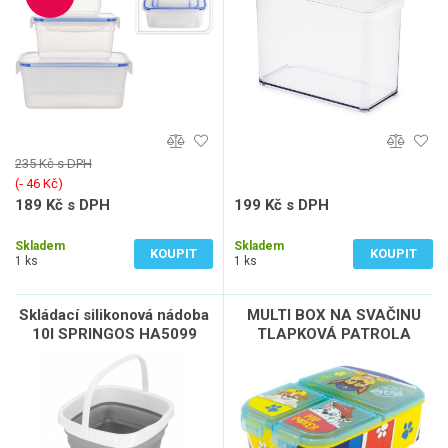
235 Kč s DPH
(‐ 46 Kč)
189 Kč s DPH
199 Kč s DPH
156 Kč bez DPH
165 Kč bez DPH
Skladem
Skladem
KOUPIT
KOUPIT
1 ks
1 ks
Skládací silikonová nádoba
MULTI BOX NA SVAČINU
10l SPRINGOS HA5099
TLAPKOVÁ PATROLA
šedá