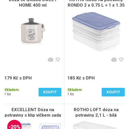
HOME 400 ml
RONDO 2 x 0.75 L + 1 x 1.35
L
179 Kč s DPH
185 Kč s DPH
148 Kč bez DPH
153 Kč bez DPH
Skladem
Skladem
KOUPIT
KOUPIT
1 ks
1 ks
EXCELLENT Dóza na
ROTHO LOFT dóza na
potraviny s klip víčkem sada
potraviny 2,1 L - bílá
3 ks KO-024000060
-20%