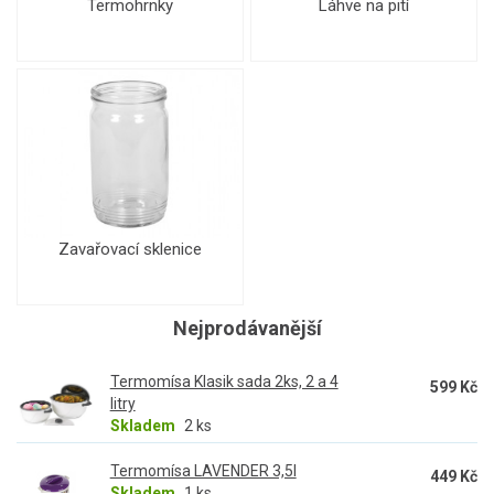
Termohrnky
Láhve na pití
Zavařovací sklenice
Nejprodávanější
Termomísa Klasik sada 2ks, 2 a 4
599 Kč
litry
Skladem
2 ks
Termomísa LAVENDER 3,5l
449 Kč
Skladem
1 ks