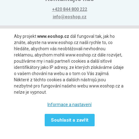
+420 844 800 222
info@eoshop.cz
Možnosti platby
Aby projekt
www.eoshop.cz
dál fungoval tak, jak ho
znáte, abyste na www.eoshop.cz našli rychle to, co
hledáte, abychom vás neobtěžovali nevhodnou
reklamou, abychom mohli www.eoshop.cz dále rozvíjet,
používáme my i naši partneři cookies a další síťové
identifikátory jako IP adresy, ze kterých získáváme údaje
Možnosti dopravy
o vašem chování na webu a o tom co Vás zajímá.
Některé z těchto cookies a dalších nástrojů jsou
nezbytné pro fungování našeho webu www.eoshop.cz a
nelze je vypnout.
Partneři
Informace a nastavení
Souhlasit a zavřít