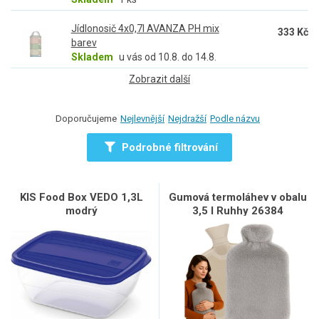
Jídlonosič 4x0,7l AVANZA PH mix
333 Kč
barev
Skladem
u vás od 10.8. do 14.8.
Zobrazit další
Doporučujeme
Nejlevnější
Nejdražší
Podle názvu
Podrobné filtrování
KIS Food Box VEDO 1,3L
Gumová termoláhev v obalu
modrý
3,5 l Ruhhy 26384