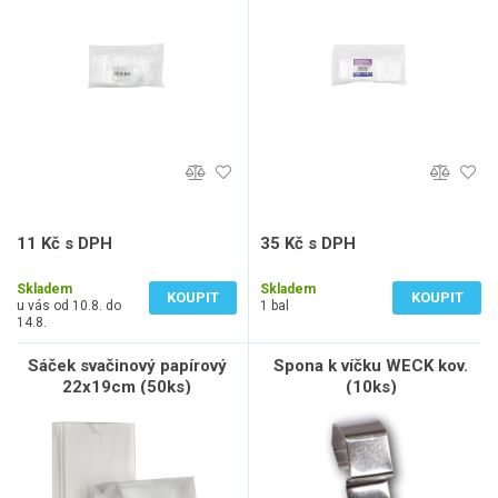
11 Kč s DPH
35 Kč s DPH
9 Kč bez DPH
29 Kč bez DPH
Skladem
Skladem
KOUPIT
KOUPIT
u vás od 10.8. do
1 bal
14.8.
Sáček svačinový papírový
Spona k víčku WECK kov.
22x19cm (50ks)
(10ks)