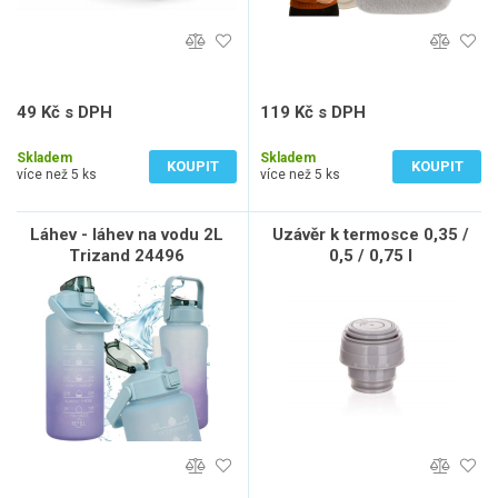
49 Kč s DPH
119 Kč s DPH
41 Kč bez DPH
98 Kč bez DPH
Skladem
Skladem
KOUPIT
KOUPIT
více než 5 ks
více než 5 ks
Láhev - láhev na vodu 2L
Uzávěr k termosce 0,35 /
Trizand 24496
0,5 / 0,75 l