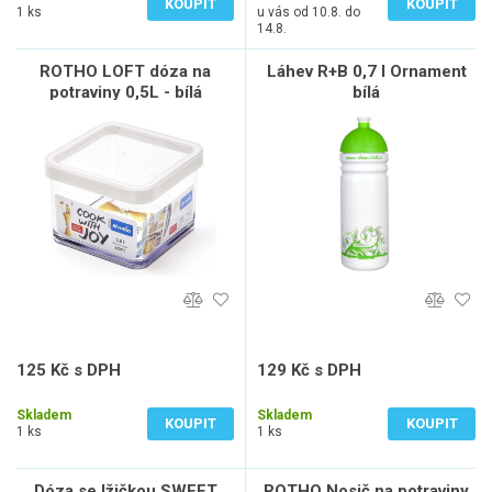
KOUPIT
KOUPIT
1 ks
u vás od 10.8. do
14.8.
ROTHO LOFT dóza na
Láhev R+B 0,7 l Ornament
potraviny 0,5L - bílá
bílá
125 Kč s DPH
129 Kč s DPH
103 Kč bez DPH
107 Kč bez DPH
Skladem
Skladem
KOUPIT
KOUPIT
1 ks
1 ks
Dóza se lžičkou SWEET
ROTHO Nosič na potraviny