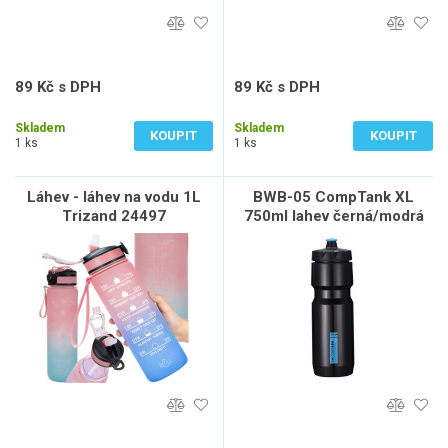
89 Kč s DPH
89 Kč s DPH
74 Kč bez DPH
74 Kč bez DPH
Skladem
Skladem
KOUPIT
KOUPIT
1 ks
1 ks
Láhev - láhev na vodu 1L
BWB-05 CompTank XL
Trizand 24497
750ml lahev černá/modrá