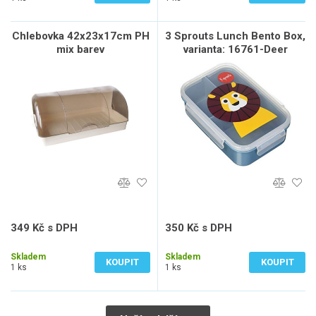
Chlebovka 42x23x17cm PH
3 Sprouts Lunch Bento Box,
mix barev
varianta: 16761-Deer
349 Kč s DPH
350 Kč s DPH
288 Kč bez DPH
289 Kč bez DPH
Skladem
Skladem
KOUPIT
KOUPIT
1 ks
1 ks