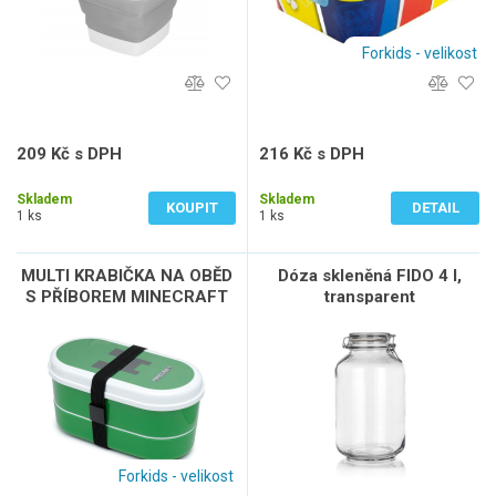
Forkids - velikost
209 Kč s DPH
216 Kč s DPH
173 Kč bez DPH
179 Kč bez DPH
Skladem
Skladem
KOUPIT
DETAIL
1 ks
1 ks
MULTI KRABIČKA NA OBĚD
Dóza skleněná FIDO 4 l,
S PŘÍBOREM MINECRAFT
transparent
Forkids - velikost