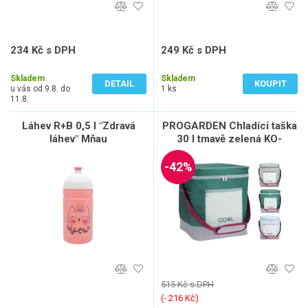
234 Kč s DPH
249 Kč s DPH
193 Kč bez DPH
206 Kč bez DPH
Skladem
Skladem
DETAIL
KOUPIT
u vás od 9.8. do
1 ks
11.8.
Láhev R+B 0,5 l "Zdravá
PROGARDEN Chladící taška
láhev" Mňau
30 l tmavě zelená KO-
FB1302080tmze
-42%
515 Kč s DPH
(‐ 216 Kč)