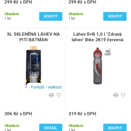
299 Kč s DPH
299 Kč s DPH
247 Kč bez DPH
247 Kč bez DPH
Skladem
Skladem
KOUPIT
KOUPIT
1 ks
1 ks
XL SKLENĚNÁ LÁHEV NA
Láhev R+B 1,0 l "Zdravá
PITÍ BATMAN
láhev" Bike 2K19 červená
Forkids - velikost
306 Kč s DPH
319 Kč s DPH
253 Kč bez DPH
264 Kč bez DPH
Skladem
Skladem
DETAIL
KOUPIT
1 ks
1 ks