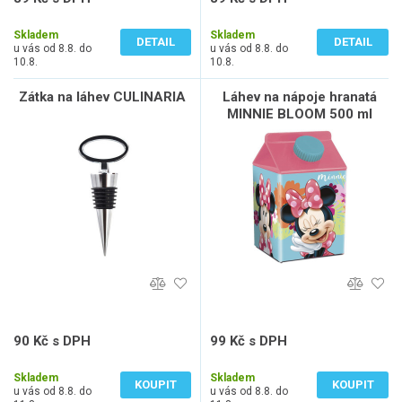
74 Kč bez DPH
74 Kč bez DPH
Skladem
Skladem
DETAIL
DETAIL
u vás od 8.8. do
u vás od 8.8. do
10.8.
10.8.
Zátka na láhev CULINARIA
Láhev na nápoje hranatá
MINNIE BLOOM 500 ml
90 Kč s DPH
99 Kč s DPH
74 Kč bez DPH
82 Kč bez DPH
Skladem
Skladem
KOUPIT
KOUPIT
u vás od 8.8. do
u vás od 8.8. do