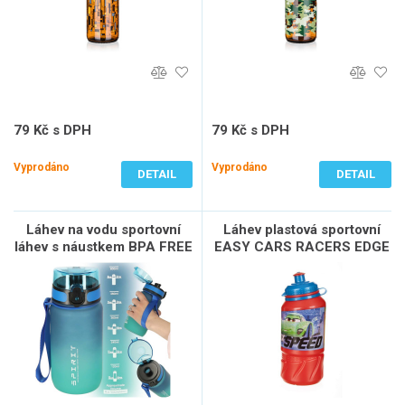
79 Kč s DPH
79 Kč s DPH
65 Kč bez DPH
65 Kč bez DPH
Vyprodáno
Vyprodáno
DETAIL
DETAIL
Láhev na vodu sportovní
Láhev plastová sportovní
láhev s náustkem BPA FREE
EASY CARS RACERS EDGE
600ml modrozelená
420 ml