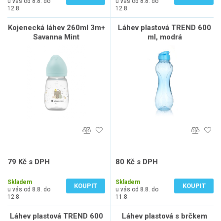
u vás od 8.8. do
u vás od 8.8. do
12.8.
12.8.
Kojenecká láhev 260ml 3m+
Láhev plastová TREND 600
Savanna Mint
ml, modrá
79 Kč s DPH
80 Kč s DPH
65 Kč bez DPH
66 Kč bez DPH
Skladem
Skladem
KOUPIT
KOUPIT
u vás od 8.8. do
u vás od 8.8. do
12.8.
11.8.
Láhev plastová TREND 600
Láhev plastová s brčkem