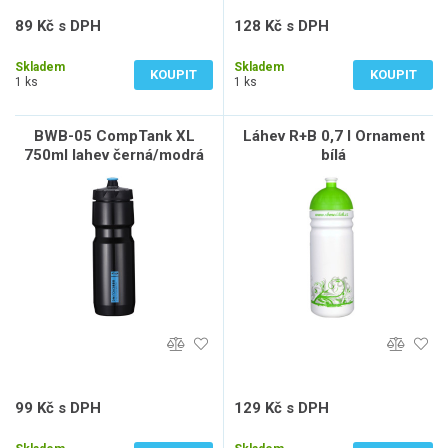
89 Kč s DPH
128 Kč s DPH
74 Kč bez DPH
106 Kč bez DPH
Skladem
Skladem
KOUPIT
KOUPIT
1 ks
1 ks
BWB-05 CompTank XL
Láhev R+B 0,7 l Ornament
750ml lahev černá/modrá
bílá
99 Kč s DPH
129 Kč s DPH
82 Kč bez DPH
107 Kč bez DPH