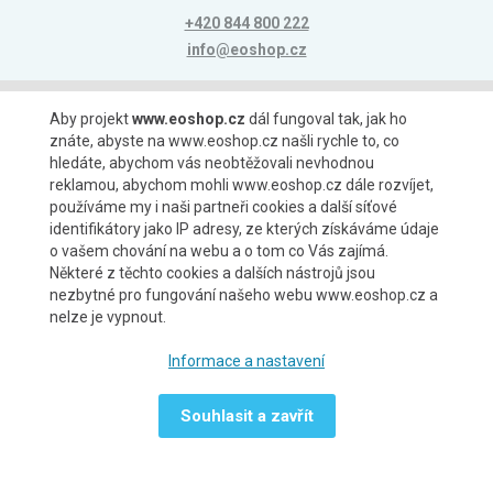
+420 844 800 222
info@eoshop.cz
Možnosti platby
Aby projekt
www.eoshop.cz
dál fungoval tak, jak ho
znáte, abyste na www.eoshop.cz našli rychle to, co
hledáte, abychom vás neobtěžovali nevhodnou
reklamou, abychom mohli www.eoshop.cz dále rozvíjet,
používáme my i naši partneři cookies a další síťové
identifikátory jako IP adresy, ze kterých získáváme údaje
Možnosti dopravy
o vašem chování na webu a o tom co Vás zajímá.
Některé z těchto cookies a dalších nástrojů jsou
nezbytné pro fungování našeho webu www.eoshop.cz a
nelze je vypnout.
Partneři
Informace a nastavení
Souhlasit a zavřít