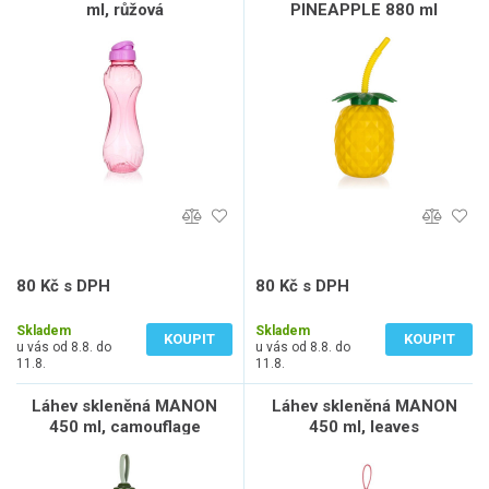
ml, růžová
PINEAPPLE 880 ml
80 Kč s DPH
80 Kč s DPH
66 Kč bez DPH
66 Kč bez DPH
Skladem
Skladem
KOUPIT
KOUPIT
u vás od 8.8. do
u vás od 8.8. do
11.8.
11.8.
Láhev skleněná MANON
Láhev skleněná MANON
450 ml, camouflage
450 ml, leaves