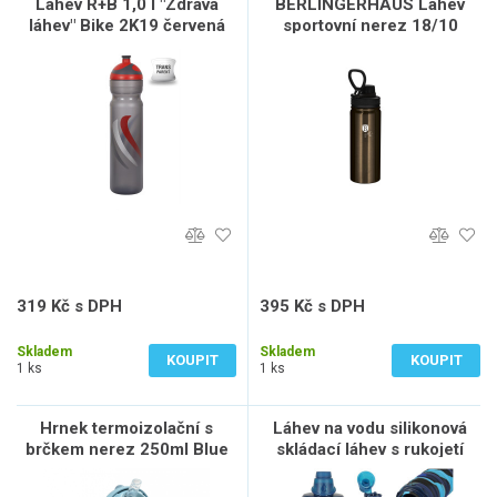
Láhev R+B 1,0 l "Zdravá
BERLINGERHAUS Lahev
láhev" Bike 2K19 červená
sportovní nerez 18/10
Shiny Black Collection 0,54
l BH-7760
319 Kč s DPH
395 Kč s DPH
264 Kč bez DPH
326 Kč bez DPH
Skladem
Skladem
KOUPIT
KOUPIT
1 ks
1 ks
Hrnek termoizolační s
Láhev na vodu silikonová
brčkem nerez 250ml Blue
skládací láhev s rukojetí
BPA FREE 500ml modrá