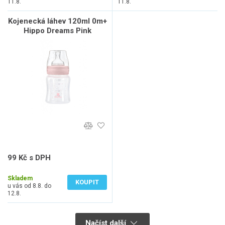
11.8.
11.8.
Kojenecká láhev 120ml 0m+
Hippo Dreams Pink
99 Kč s DPH
82 Kč bez DPH
Skladem
KOUPIT
u vás od 8.8. do
12.8.
Načíst další