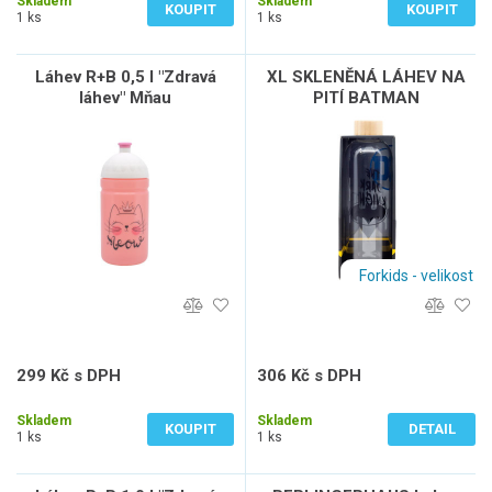
Skladem
Skladem
KOUPIT
KOUPIT
1 ks
1 ks
Láhev R+B 0,5 l "Zdravá
XL SKLENĚNÁ LÁHEV NA
láhev" Mňau
PITÍ BATMAN
Forkids - velikost
299 Kč s DPH
306 Kč s DPH
247 Kč bez DPH
253 Kč bez DPH
Skladem
Skladem
KOUPIT
DETAIL
1 ks
1 ks