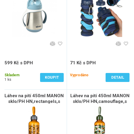
599 Kč s DPH
71 Kč s DPH
495 Kč bez DPH
59 Kč bez DPH
Skladem
Vyprodáno
KOUPIT
DETAIL
1 ks
Láhev na pití 450ml MANON
Láhev na pití 450ml MANON
sklo/PH HN,rectangels,s
sklo/PH HN,camouflage,s
poutkem
poutkem