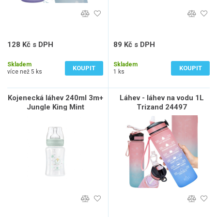
128 Kč s DPH
89 Kč s DPH
105 Kč bez DPH
74 Kč bez DPH
Skladem
Skladem
KOUPIT
KOUPIT
více než 5 ks
1 ks
Kojenecká láhev 240ml 3m+
Láhev - láhev na vodu 1L
Jungle King Mint
Trizand 24497