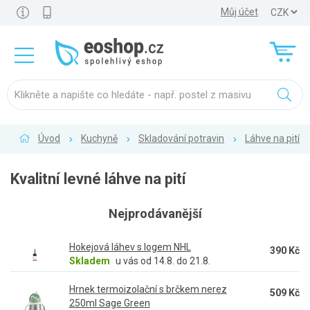
Můj účet
Úvod
Kuchyně
Skladování potravin
Láhve na pití
Kvalitní levné láhve na pití
Nejprodávanější
Hokejová láhev s logem NHL
390 Kč
Skladem
u vás od 14.8. do 21.8.
Hrnek termoizolační s brčkem nerez
509 Kč
250ml Sage Green