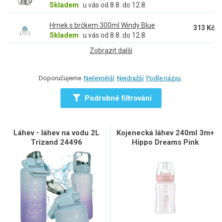
Skladem
u vás od 8.8. do 12.8.
Hrnek s brčkem 300ml Windy Blue
313 Kč
Skladem
u vás od 8.8. do 12.8.
Zobrazit další
Doporučujeme
Nejlevnější
Nejdražší
Podle názvu
Podrobné filtrování
Láhev - láhev na vodu 2L
Kojenecká láhev 240ml 3m+
Trizand 24496
Hippo Dreams Pink