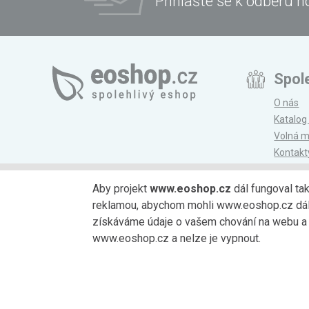
Přihlašte se k odběru n
Spol
O nás
Katalog
Volná m
Kontakt
Magazí
Aby projekt
www.eoshop.cz
dál fungoval ta
reklamou, abychom mohli www.eoshop.cz dále r
Možnosti platby
získáváme údaje o vašem chování na webu a o
www.eoshop.cz a nelze je vypnout.