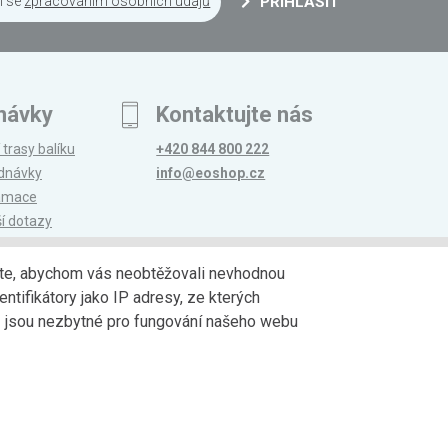
m se
zpracováním osobních údajů
PŘIHLÁSIT
návky
Kontaktujte nás
 trasy balíku
+420 844 800 222
ednávky
info@eoshop.cz
lamace
ší dotazy
edáte, abychom vás neobtěžovali nevhodnou
ntifikátory jako IP adresy, ze kterých
avy
Partneři
jů jsou nezbytné pro fungování našeho webu