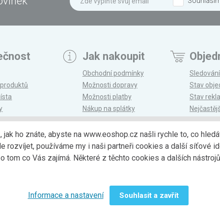
ovinek
Souhlasí
ečnost
Jak nakoupit
Objed
Obchodní podmínky
Sledování
 produktů
Možnosti dopravy
Stav obj
ísta
Možnosti platby
Stav rek
y
Nákup na splátky
Nejčastěj
n
Reklamace a vrácení
k, jak ho znáte, abyste na www.eoshop.cz našli rychle to, co hl
ozvíjet, používáme my i naši partneři cookies a další síťové ide
Možnosti dopr
 tom co Vás zajímá. Některé z těchto cookies a dalších nástro
Informace a nastavení
Souhlasit a zavřít