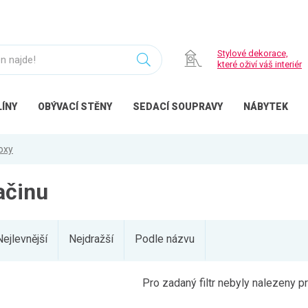
Stylové dekorace,
které oživí váš interiér
ÍNY
OBÝVACÍ
STĚNY
SEDACÍ
SOUPRAVY
NÁBYTEK
oxy
ačinu
Nejlevnější
Nejdražší
Podle názvu
Pro zadaný filtr nebyly nalezeny p