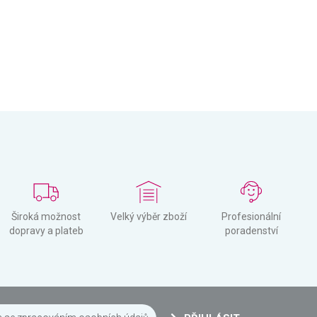
Široká možnost
Velký výběr zboží
Profesionální
dopravy a plateb
poradenství