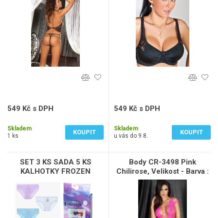
549 Kč s DPH
549 Kč s DPH
454 Kč bez DPH
454 Kč bez DPH
Skladem
Skladem
KOUPIT
KOUPIT
1 ks
u vás do 9.8.
SET 3 KS SADA 5 KS
Body CR-3498 Pink
KALHOTKY FROZEN
Chilirose, Velikost - Barva :
S/M - růžová