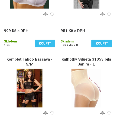
999 Kč s DPH
951 Kč s DPH
826 Kč bez DPH
786 Kč bez DPH
Skladem
Skladem
KOUPIT
KOUPIT
1 ks
u vás do 9.8.
Komplet Taboo Bassaya -
Kalhotky Silueta 31053 bílá
S/M
Janira - L