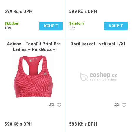
599 Kč s DPH
599 Kč s DPH
495 Kč bez DPH
495 Kč bez DPH
Skladem
Skladem
KOUPIT
KOUPIT
1 ks
1 ks
Adidas - TechFit Print Bra
Dorit korzet - velikost L/XL
Ladies – PinkBuzz -
Velikost M
590 Kč s DPH
583 Kč s DPH
488 Kč bez DPH
482 Kč bez DPH