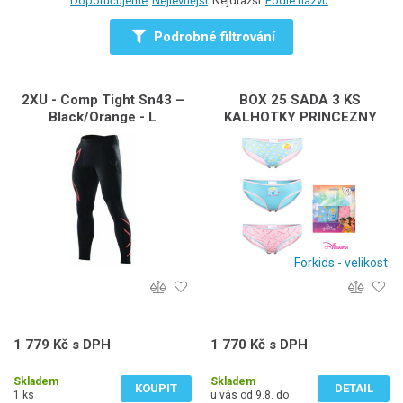
Doporučujeme
Nejlevnější
Nejdražší
Podle názvu
Podrobné filtrování
2XU - Comp Tight Sn43 –
BOX 25 SADA 3 KS
Black/Orange - L
KALHOTKY PRINCEZNY
Forkids - velikost
1 779 Kč s DPH
1 770 Kč s DPH
1 470 Kč bez DPH
1 463 Kč bez DPH
Skladem
Skladem
KOUPIT
DETAIL
1 ks
u vás od 9.8. do