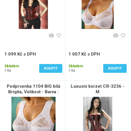
1 099 Kč s DPH
1 007 Kč s DPH
908 Kč bez DPH
832 Kč bez DPH
Skladem
Skladem
KOUPIT
KOUPIT
1 ks
1 ks
Podprsenka 1104 BIG bílá
Luxusní korzet CR-3236 -
Brigita, Velikost - Barva :
M
75B - Bílá