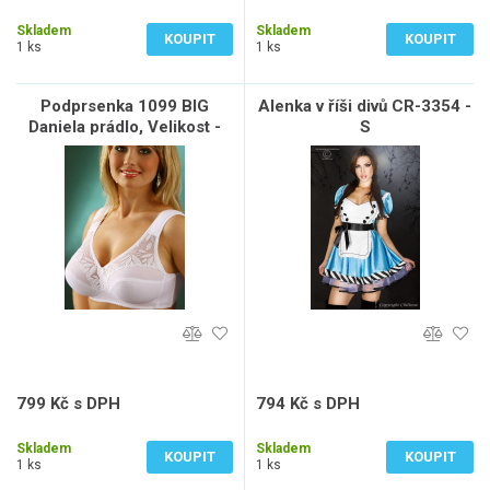
718 Kč bez DPH
660 Kč bez DPH
Skladem
Skladem
KOUPIT
KOUPIT
1 ks
1 ks
Podprsenka 1099 BIG
Alenka v říši divů CR-3354 -
Daniela prádlo, Velikost -
S
Barva : 90I - Bílá
799 Kč s DPH
794 Kč s DPH
660 Kč bez DPH
656 Kč bez DPH
Skladem
Skladem
KOUPIT
KOUPIT
1 ks
1 ks