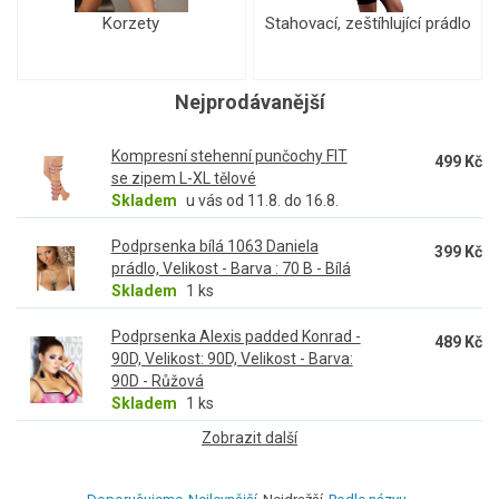
Korzety
Stahovací, zeštíhlující prádlo
Nejprodávanější
Kompresní stehenní punčochy FIT
499 Kč
se zipem L-XL tělové
Skladem
u vás od 11.8. do 16.8.
Podprsenka bílá 1063 Daniela
399 Kč
prádlo, Velikost - Barva : 70 B - Bílá
Skladem
1 ks
Podprsenka Alexis padded Konrad -
489 Kč
90D, Velikost: 90D, Velikost - Barva:
90D - Růžová
Skladem
1 ks
Zobrazit další