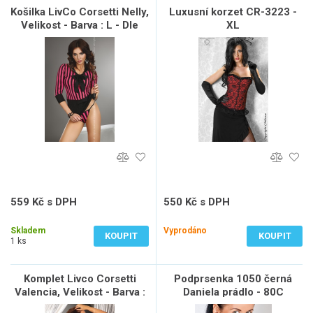
Košilka LivCo Corsetti Nelly,
Luxusní korzet CR-3223 -
Velikost - Barva : L - Dle
XL
fota
559 Kč s DPH
550 Kč s DPH
462 Kč bez DPH
455 Kč bez DPH
Skladem
Vyprodáno
KOUPIT
KOUPIT
1 ks
Komplet Livco Corsetti
Podprsenka 1050 černá
Valencia, Velikost - Barva :
Daniela prádlo - 80C
S - Černá