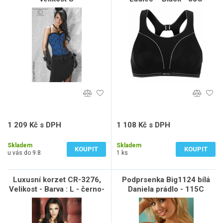
1 209 Kč s DPH
1 108 Kč s DPH
999 Kč bez DPH
916 Kč bez DPH
Skladem
Skladem
KOUPIT
KOUPIT
u vás do 9.8.
1 ks
Luxusní korzet CR-3276,
Podprsenka Big1124 bílá
Velikost - Barva : L - černo-
Daniela prádlo - 115C
červená