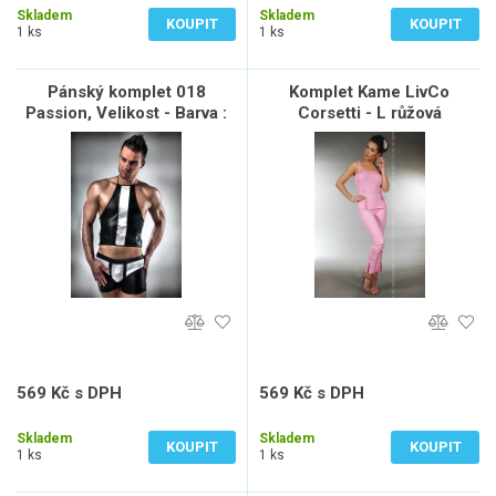
Skladem
Skladem
KOUPIT
KOUPIT
1 ks
1 ks
Pánský komplet 018
Komplet Kame LivCo
Passion, Velikost - Barva :
Corsetti - L růžová
L/XL - Bílo-Černá
569 Kč s DPH
569 Kč s DPH
470 Kč bez DPH
470 Kč bez DPH
Skladem
Skladem
KOUPIT
KOUPIT
1 ks
1 ks