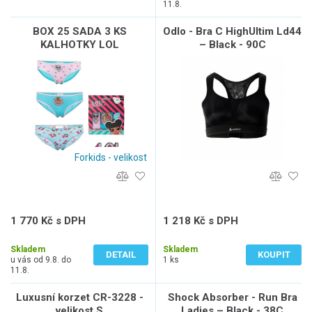
11.8.
BOX 25 SADA 3 KS
Odlo - Bra C HighUltim Ld44
KALHOTKY LOL
– Black - 90C
Forkids - velikost
1 770 Kč s DPH
1 218 Kč s DPH
1 463 Kč bez DPH
1 007 Kč bez DPH
Skladem
Skladem
DETAIL
KOUPIT
u vás od 9.8. do
1 ks
11.8.
Luxusní korzet CR-3228 -
Shock Absorber - Run Bra
velikost S
Ladies – Black - 38C