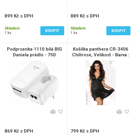
899 Kč s DPH
889 Kč s DPH
743 Kč bez DPH
735 Kč bez DPH
Skladem
Skladem
KOUPIT
KOUPIT
1 ks
1 ks
Podprsenka 1110 bílá BIG
Košilka panthera CR-3406
Daniela prádlo - 75D
Chilirose, Velikost - Barva :
S-L - černá
869 Kč s DPH
799 Kč s DPH