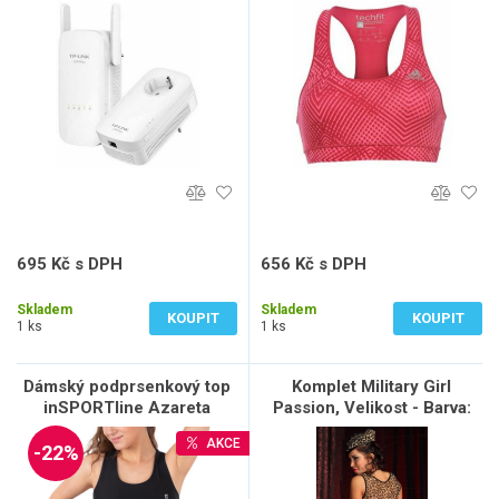
695 Kč s DPH
656 Kč s DPH
574 Kč bez DPH
542 Kč bez DPH
Skladem
Skladem
KOUPIT
KOUPIT
1 ks
1 ks
Dámský podprsenkový top
Komplet Military Girl
inSPORTline Azareta
Passion, Velikost - Barva:
L/XL - Dle fota
AKCE
-22%