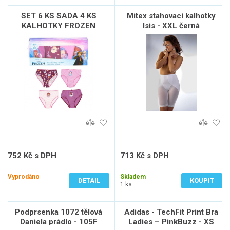
SET 6 KS SADA 4 KS
Mitex stahovací kalhotky
KALHOTKY FROZEN
Isis - XXL černá
752 Kč s DPH
713 Kč s DPH
622 Kč bez DPH
589 Kč bez DPH
Vyprodáno
Skladem
DETAIL
KOUPIT
1 ks
Podprsenka 1072 tělová
Adidas - TechFit Print Bra
Daniela prádlo - 105F
Ladies – PinkBuzz - XS