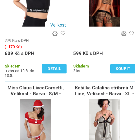
Velikost
779 Kč s DPH
(‐ 170 Kč)
609 Kč s DPH
599 Kč s DPH
503 Kč bez DPH
495 Kč bez DPH
Skladem
Skladem
DETAIL
KOUPIT
u vás od 10.8. do
2 ks
13.8.
Miss Claus LivcoCorsetti,
Košilka Catalina stříbrná M
Velikost - Barva : S/M -
Line, Velikost - Barva : XL -
Červeno-Bílá
Stříbrná