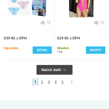
539 Kč s DPH
529 Kč s DPH
446 Kč bez DPH
437 Kč bez DPH
Vyprodáno
Skladem
DETAIL
KOUPIT
1 ks
Načíst další
1
2
3
4
5