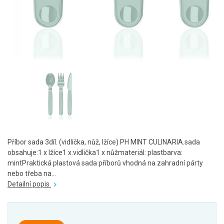
Příbor sada 3díl. (vidlička, nůž, lžíce) PH MINT CULINARIA.sada
obsahuje:1 x lžíce1 x.vidlička1 x nůžmateriál: plastbarva:
mintPraktická plastová sada příborů vhodná na zahradní párty
nebo třeba na...
Detailní popis