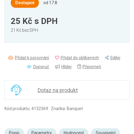
Dostupné
od 17.8.
25 Kč
s DPH
21 Kč bez DPH
Přidat k porovnání
Přidat do oblíbených
Sdílej
Doporuč
Hlídej
Připomeň
Dotaz na produkt
Kód produktu: 4132369 Značka: Banquet
Popis
Parametry
Hodnocení
Související