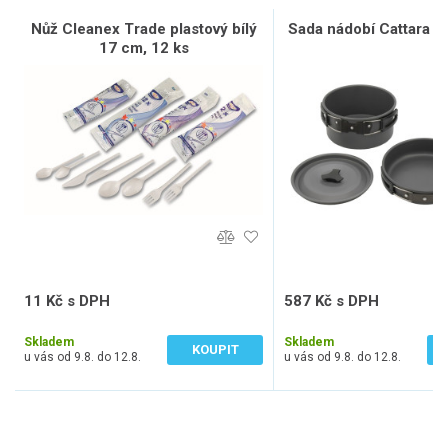
Nůž Cleanex Trade plastový bílý
Sada nádobí Cattara T
17 cm, 12 ks
11 Kč s DPH
587 Kč s DPH
9 Kč bez DPH
485 Kč bez DPH
Skladem
Skladem
KOUPIT
u vás od 9.8. do 12.8.
u vás od 9.8. do 12.8.