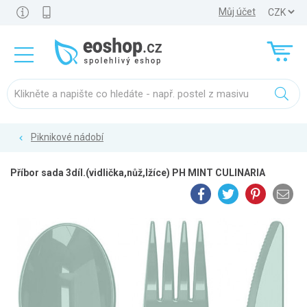
Můj účet
Piknikové nádobí
Příbor sada 3díl.(vidlička,nůž,lžíce) PH MINT CULINARIA