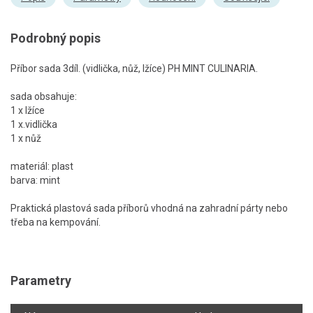
Podrobný popis
Příbor sada 3díl. (vidlička, nůž, lžíce) PH MINT CULINARIA.
sada obsahuje:
1 x lžíce
1 x.vidlička
1 x nůž
materiál: plast
barva: mint
Praktická plastová sada příborů vhodná na zahradní párty nebo
třeba na kempování.
Parametry