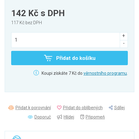
142 Kč
s DPH
117 Kč bez DPH
Přidat do košíku
Koupi získáte 7 Kč do
věrnostního programu
.
Přidat k porovnání
Přidat do oblíbených
Sdílej
Doporuč
Hlídej
Připomeň