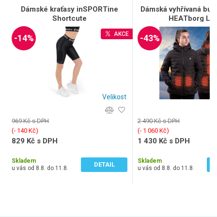
Dámské kraťasy inSPORTine
Dámská vyhřívaná bu
Shortcute
HEATborg La
AKCE
-14%
-43%
Velikost
969 Kč s DPH
2 490 Kč s DPH
(‐ 140 Kč)
(‐ 1 060 Kč)
829 Kč s DPH
1 430 Kč s DPH
685 Kč bez DPH
1 182 Kč bez DPH
Skladem
Skladem
DETAIL
u vás od 8.8. do 11.8.
u vás od 8.8. do 11.8.