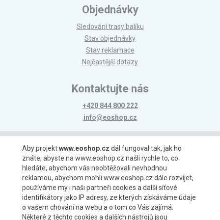
Objednávky
Sledování trasy balíku
Stav objednávky
Stav reklamace
Nejčastější dotazy
Kontaktujte nás
+420 844 800 222
info@eoshop.cz
Možnosti platby
Aby projekt
www.eoshop.cz
dál fungoval tak, jak ho
znáte, abyste na www.eoshop.cz našli rychle to, co
hledáte, abychom vás neobtěžovali nevhodnou
reklamou, abychom mohli www.eoshop.cz dále rozvíjet,
používáme my i naši partneři cookies a další síťové
identifikátory jako IP adresy, ze kterých získáváme údaje
Možnosti dopravy
o vašem chování na webu a o tom co Vás zajímá.
Některé z těchto cookies a dalších nástrojů jsou