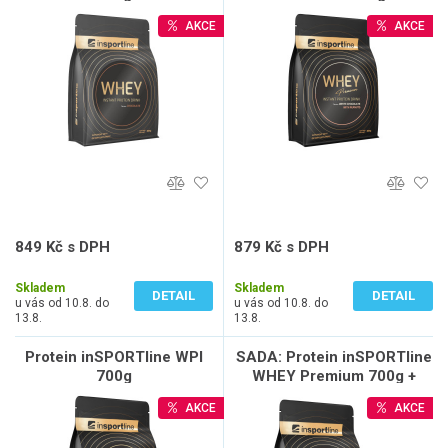
AKCE
AKCE
849 Kč s DPH
879 Kč s DPH
758 Kč bez DPH
785 Kč bez DPH
Skladem
Skladem
DETAIL
DETAIL
u vás od 10.8. do
u vás od 10.8. do
13.8.
13.8.
Protein inSPORTline WPI
SADA: Protein inSPORTline
700g
WHEY Premium 700g +
Stimulant inSPORTline
AKCE
AKCE
AlphaForce, 90 kapslí