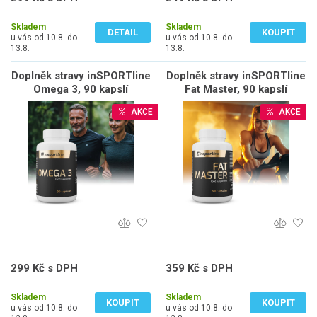
267 Kč bez DPH
222 Kč bez DPH
Skladem
Skladem
DETAIL
KOUPIT
u vás od 10.8. do
u vás od 10.8. do
13.8.
13.8.
Doplněk stravy inSPORTline
Doplněk stravy inSPORTline
Omega 3, 90 kapslí
Fat Master, 90 kapslí
AKCE
AKCE
299 Kč s DPH
359 Kč s DPH
267 Kč bez DPH
321 Kč bez DPH
Skladem
Skladem
KOUPIT
KOUPIT
u vás od 10.8. do
u vás od 10.8. do