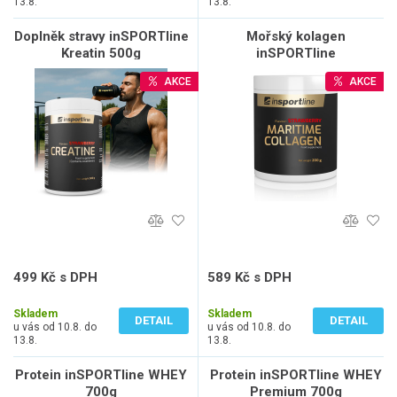
13.8.
13.8.
Doplněk stravy inSPORTline
Mořský kolagen
Kreatin 500g
inSPORTline
MaritimeCollagen 200 g
AKCE
AKCE
499 Kč s DPH
589 Kč s DPH
446 Kč bez DPH
526 Kč bez DPH
Skladem
Skladem
DETAIL
DETAIL
u vás od 10.8. do
u vás od 10.8. do
13.8.
13.8.
Protein inSPORTline WHEY
Protein inSPORTline WHEY
700g
Premium 700g