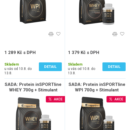
1 289 Kč s DPH
1 379 Kč s DPH
1 151 Kč bez DPH
1 231 Kč bez DPH
Skladem
Skladem
DETAIL
DETAIL
u vás od 10.8. do
u vás od 10.8. do
13.8.
13.8.
SADA: Protein inSPORTline
SADA: Protein inSPORTline
WHEY 700g + Stimulant
WPI 700g + Stimulant
inSPORTline AlphaForce,
inSPORTline AlphaForce,
AKCE
AKCE
90 kapslí
90 kapslí