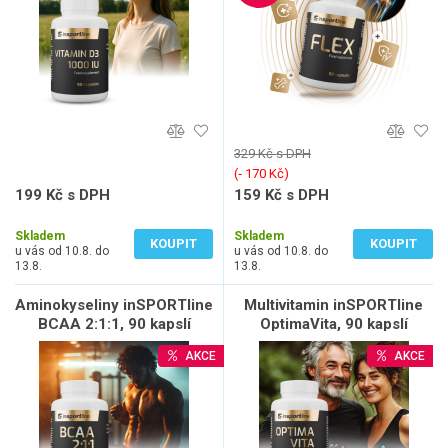
329 Kč s DPH
(‐ 170 Kč)
199 Kč s DPH
159 Kč s DPH
178 Kč bez DPH
142 Kč bez DPH
Skladem
Skladem
KOUPIT
KOUPIT
u vás od 10.8. do
u vás od 10.8. do
13.8.
13.8.
Aminokyseliny inSPORTline
Multivitamin inSPORTline
BCAA 2:1:1, 90 kapslí
OptimaVita, 90 kapslí
AKCE
AKCE