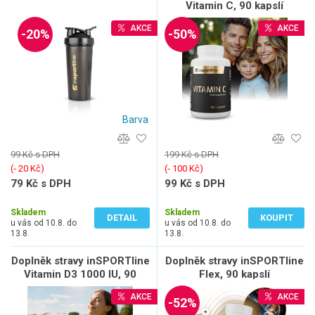
Vitamin C, 90 kapslí
AKCE
AKCE
-20%
-50%
Barva
99 Kč s DPH
199 Kč s DPH
(‐ 20 Kč)
(‐ 100 Kč)
79 Kč s DPH
99 Kč s DPH
65 Kč bez DPH
88 Kč bez DPH
Skladem
Skladem
DETAIL
KOUPIT
u vás od 10.8. do
u vás od 10.8. do
13.8.
13.8.
Doplněk stravy inSPORTline
Doplněk stravy inSPORTline
Vitamin D3 1000 IU, 90
Flex, 90 kapslí
kapslí
AKCE
AKCE
-52%