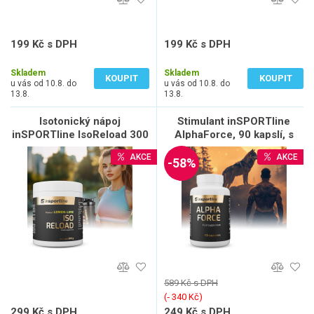
199 Kč s DPH
199 Kč s DPH
178 Kč bez DPH
178 Kč bez DPH
Skladem
Skladem
KOUPIT
KOUPIT
u vás od 10.8. do
u vás od 10.8. do
13.8.
13.8.
Isotonický nápoj
Stimulant inSPORTline
inSPORTline IsoReload 300
AlphaForce, 90 kapslí, s
g
extraktem z kotvičníku a
AKCE
AKCE
dalších rostlin
-58%
589 Kč s DPH
(‐ 340 Kč)
299 Kč s DPH
249 Kč s DPH