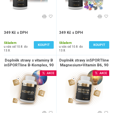
349 Kč s DPH
349 Kč s DPH
312 Kč bez DPH
312 Kč bez DPH
Skladem
Skladem
KOUPIT
KOUPIT
u vás od 10.8. do
u vás od 10.8. do
13.8.
13.8.
Doplněk stravy s vitaminy B
Doplněk stravy inSPORTline
inSPORTline B-Komplex, 90
Magnesium+Vitamin B6, 90
kapslí
kapslí
AKCE
AKCE