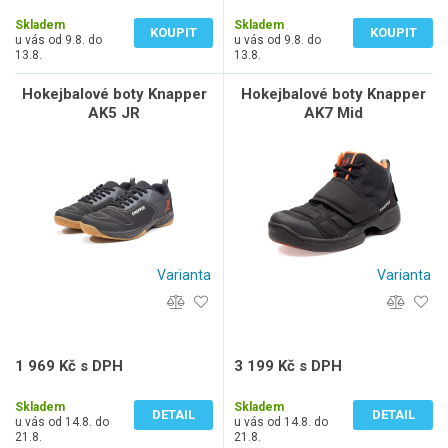
281 Kč bez DPH
281 Kč bez DPH
Skladem
Skladem
KOUPIT
KOUPIT
u vás od 9.8. do
u vás od 9.8. do
13.8.
13.8.
Hokejbalové boty Knapper
Hokejbalové boty Knapper
AK5 JR
AK7 Mid
Varianta
Varianta
1 969 Kč s DPH
3 199 Kč s DPH
1 627 Kč bez DPH
2 644 Kč bez DPH
Skladem
Skladem
DETAIL
DETAIL
u vás od 14.8. do
u vás od 14.8. do
21.8.
21.8.