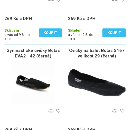
269 Kč s DPH
269 Kč s DPH
222 Kč bez DPH
222 Kč bez DPH
Skladem
Skladem
KOUPIT
KOUPIT
u vás od 9.8. do
u vás od 9.8. do
13.8.
13.8.
Gymnastické cvičky Botas
Cvičky na balet Botas S167
EVA2 - 42 (černá)
velikost 29 (černá)
269 Kč s DPH
269 Kč s DPH