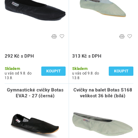
292 Kč s DPH
313 Kč s DPH
241 Kč bez DPH
259 Kč bez DPH
Skladem
Skladem
KOUPIT
KOUPIT
u vás od 9.8. do
u vás od 9.8. do
13.8.
13.8.
Gymnastické cvičky Botas
Cvičky na balet Botas S168
EVA2 - 27 (černá)
velikost 36 bílé (bílá)