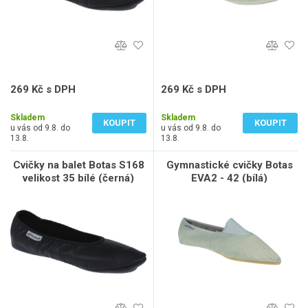
269 Kč s DPH
269 Kč s DPH
222 Kč bez DPH
222 Kč bez DPH
Skladem
Skladem
KOUPIT
KOUPIT
u vás od 9.8. do
u vás od 9.8. do
13.8.
13.8.
Cvičky na balet Botas S168
Gymnastické cvičky Botas
velikost 35 bílé (černá)
EVA2 - 42 (bílá)