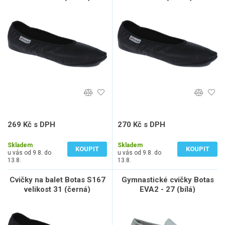
269 Kč s DPH
270 Kč s DPH
222 Kč bez DPH
223 Kč bez DPH
Skladem
Skladem
KOUPIT
KOUPIT
u vás od 9.8. do
u vás od 9.8. do
13.8.
13.8.
Cvičky na balet Botas S167
Gymnastické cvičky Botas
velikost 31 (černá)
EVA2 - 27 (bílá)