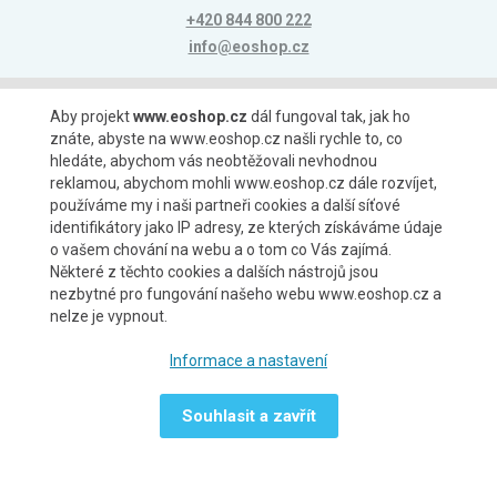
+420 844 800 222
info@eoshop.cz
Možnosti platby
Aby projekt
www.eoshop.cz
dál fungoval tak, jak ho
znáte, abyste na www.eoshop.cz našli rychle to, co
hledáte, abychom vás neobtěžovali nevhodnou
reklamou, abychom mohli www.eoshop.cz dále rozvíjet,
používáme my i naši partneři cookies a další síťové
identifikátory jako IP adresy, ze kterých získáváme údaje
Možnosti dopravy
o vašem chování na webu a o tom co Vás zajímá.
Některé z těchto cookies a dalších nástrojů jsou
nezbytné pro fungování našeho webu www.eoshop.cz a
nelze je vypnout.
Partneři
Informace a nastavení
Souhlasit a zavřít