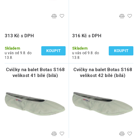
313 Kč s DPH
316 Kč s DPH
259 Kč bez DPH
261 Kč bez DPH
Skladem
Skladem
KOUPIT
KOUPIT
u vás od 9.8. do
u vás od 9.8. do
13.8.
13.8.
Cvičky na balet Botas S168
Cvičky na balet Botas S168
velikost 41 bílé (bílá)
velikost 42 bílé (bílá)