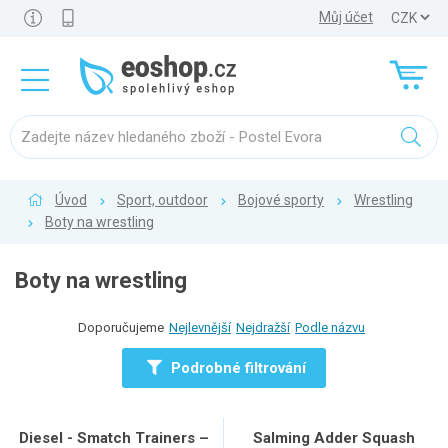
Můj účet
Úvod
Sport, outdoor
Bojové sporty
Wrestling
Boty na wrestling
Boty na wrestling
Doporučujeme
Nejlevnější
Nejdražší
Podle názvu
Podrobné filtrování
Diesel - Smatch Trainers –
Salming Adder Squash