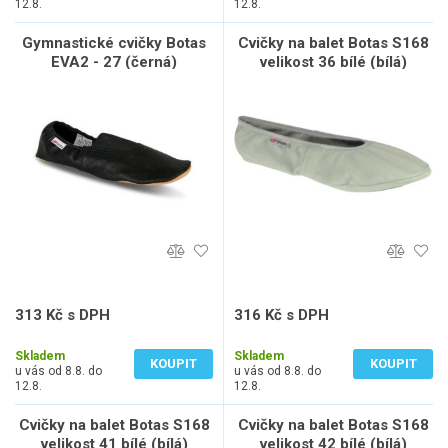
12.8.
12.8.
Gymnastické cvičky Botas
Cvičky na balet Botas S168
EVA2 - 27 (černá)
velikost 36 bílé (bílá)
313 Kč s DPH
316 Kč s DPH
259 Kč bez DPH
261 Kč bez DPH
Skladem
Skladem
KOUPIT
KOUPIT
u vás od 8.8. do
u vás od 8.8. do
12.8.
12.8.
Cvičky na balet Botas S168
Cvičky na balet Botas S168
velikost 41 bílé (bílá)
velikost 42 bílé (bílá)