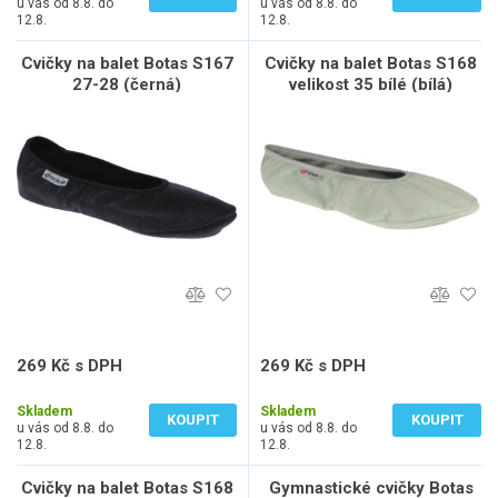
u vás od 8.8. do
u vás od 8.8. do
12.8.
12.8.
Cvičky na balet Botas S167
Cvičky na balet Botas S168
27-28 (černá)
velikost 35 bílé (bílá)
269 Kč s DPH
269 Kč s DPH
222 Kč bez DPH
222 Kč bez DPH
Skladem
Skladem
KOUPIT
KOUPIT
u vás od 8.8. do
u vás od 8.8. do
12.8.
12.8.
Cvičky na balet Botas S168
Gymnastické cvičky Botas