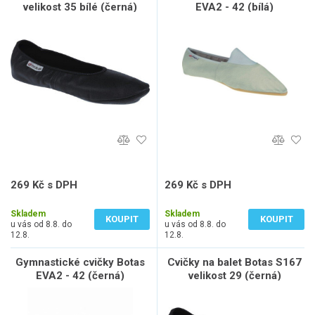
velikost 35 bílé (černá)
EVA2 - 42 (bílá)
269 Kč s DPH
269 Kč s DPH
222 Kč bez DPH
222 Kč bez DPH
Skladem
Skladem
KOUPIT
KOUPIT
u vás od 8.8. do
u vás od 8.8. do
12.8.
12.8.
Gymnastické cvičky Botas
Cvičky na balet Botas S167
EVA2 - 42 (černá)
velikost 29 (černá)