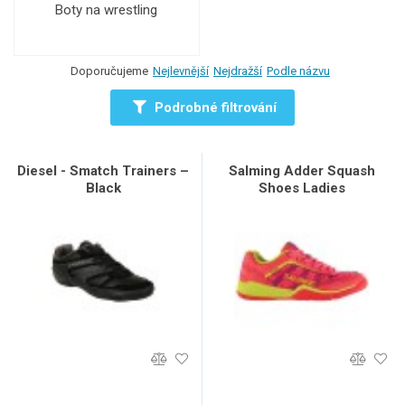
Boty na wrestling
Doporučujeme
Nejlevnější
Nejdražší
Podle názvu
Podrobné filtrování
Diesel - Smatch Trainers –
Salming Adder Squash
Black
Shoes Ladies