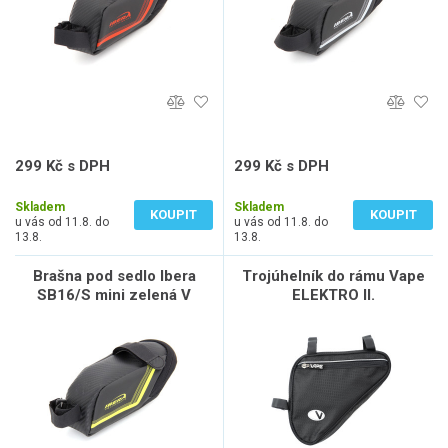
299 Kč s DPH
299 Kč s DPH
247 Kč bez DPH
247 Kč bez DPH
Skladem
Skladem
KOUPIT
KOUPIT
u vás od 11.8. do
u vás od 11.8. do
13.8.
13.8.
Brašna pod sedlo Ibera
Trojúhelník do rámu Vape
SB16/S mini zelená V
ELEKTRO II.