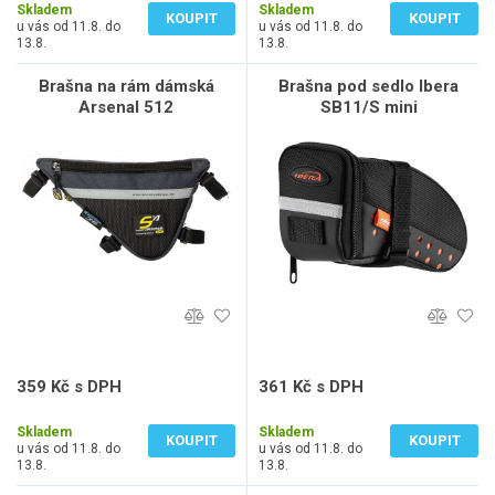
Skladem
Skladem
KOUPIT
KOUPIT
u vás od 11.8. do
u vás od 11.8. do
13.8.
13.8.
Brašna na rám dámská
Brašna pod sedlo Ibera
Arsenal 512
SB11/S mini
359 Kč s DPH
361 Kč s DPH
297 Kč bez DPH
298 Kč bez DPH
Skladem
Skladem
KOUPIT
KOUPIT
u vás od 11.8. do
u vás od 11.8. do
13.8.
13.8.