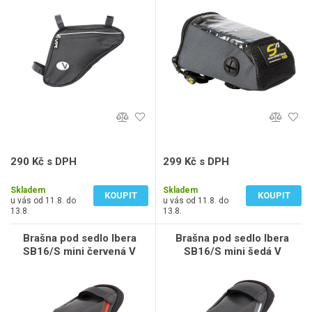
290 Kč s DPH
299 Kč s DPH
240 Kč bez DPH
247 Kč bez DPH
Skladem
Skladem
KOUPIT
KOUPIT
u vás od 11.8. do
u vás od 11.8. do
13.8.
13.8.
Brašna pod sedlo Ibera
Brašna pod sedlo Ibera
SB16/S mini červená V
SB16/S mini šedá V