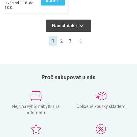
KOUPIT
u vás od 11.8. do
13.8.
Načíst další
1
2
3
Proč nakupovat u nás
Nejširší výběr nábytku na
Oblíbené kousky skladem
internetu