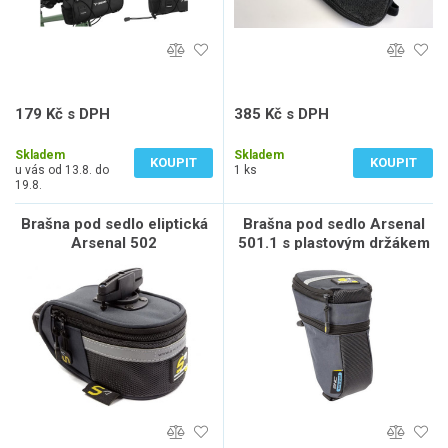
179 Kč s DPH
385 Kč s DPH
148 Kč bez DPH
318 Kč bez DPH
Skladem
Skladem
KOUPIT
KOUPIT
u vás od 13.8. do
1 ks
19.8.
Brašna pod sedlo eliptická
Brašna pod sedlo Arsenal
Arsenal 502
501.1 s plastovým držákem