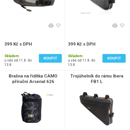
399 Kč s DPH
399 Kč s DPH
330 Kč bez DPH
330 Kč bez DPH
Skladem
Skladem
KOUPIT
KOUPIT
u vás od 11.8. do
u vás od 11.8. do
13.8.
13.8.
Brašna na řidítka CAMO
Trojúhelník do rámu Ibera
příruční Arsenal 626
FB1 L