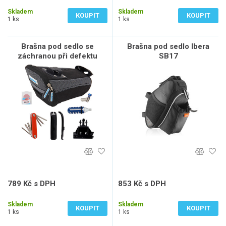
504 Kč bez DPH
561 Kč bez DPH
Skladem
Skladem
KOUPIT
KOUPIT
1 ks
1 ks
Brašna pod sedlo se
Brašna pod sedlo Ibera
záchranou při defektu
SB17
789 Kč s DPH
853 Kč s DPH
652 Kč bez DPH
705 Kč bez DPH
Skladem
Skladem
KOUPIT
KOUPIT
1 ks
1 ks