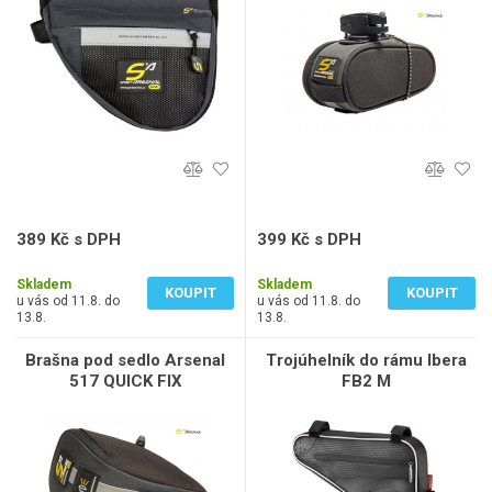
389 Kč s DPH
399 Kč s DPH
322 Kč bez DPH
330 Kč bez DPH
Skladem
Skladem
KOUPIT
KOUPIT
u vás od 11.8. do
u vás od 11.8. do
13.8.
13.8.
Brašna pod sedlo Arsenal
Trojúhelník do rámu Ibera
517 QUICK FIX
FB2 M