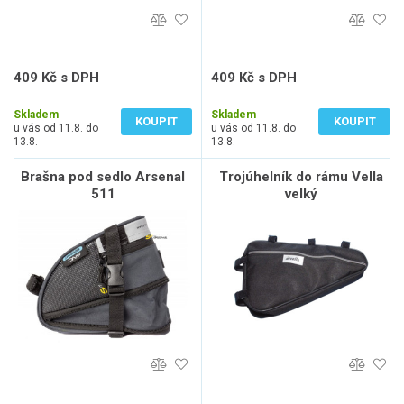
409 Kč s DPH
409 Kč s DPH
338 Kč bez DPH
338 Kč bez DPH
Skladem
Skladem
KOUPIT
KOUPIT
u vás od 11.8. do
u vás od 11.8. do
13.8.
13.8.
Brašna pod sedlo Arsenal
Trojúhelník do rámu Vella
511
velký