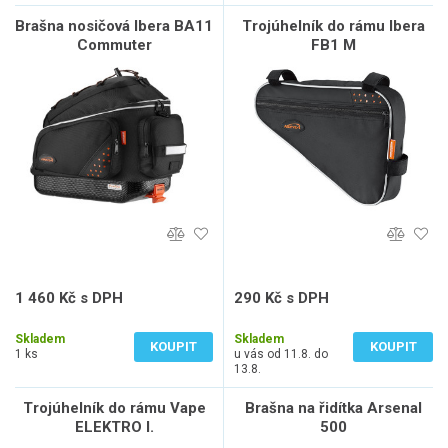
Brašna nosičová Ibera BA11
Trojúhelník do rámu Ibera
Commuter
FB1 M
1 460 Kč s DPH
290 Kč s DPH
1 207 Kč bez DPH
240 Kč bez DPH
Skladem
Skladem
KOUPIT
KOUPIT
1 ks
u vás od 11.8. do
13.8.
Trojúhelník do rámu Vape
Brašna na řidítka Arsenal
ELEKTRO I.
500