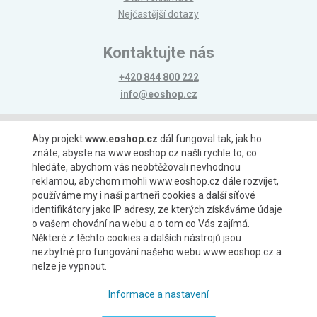
Nejčastější dotazy
Kontaktujte nás
+420 844 800 222
info@eoshop.cz
Možnosti platby
Aby projekt
www.eoshop.cz
dál fungoval tak, jak ho
znáte, abyste na www.eoshop.cz našli rychle to, co
hledáte, abychom vás neobtěžovali nevhodnou
reklamou, abychom mohli www.eoshop.cz dále rozvíjet,
používáme my i naši partneři cookies a další síťové
identifikátory jako IP adresy, ze kterých získáváme údaje
Možnosti dopravy
o vašem chování na webu a o tom co Vás zajímá.
Některé z těchto cookies a dalších nástrojů jsou
nezbytné pro fungování našeho webu www.eoshop.cz a
nelze je vypnout.
Partneři
Informace a nastavení