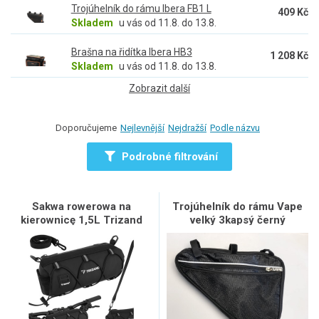
Trojúhelník do rámu Ibera FB1 L
409 Kč
Skladem
u vás od 11.8. do 13.8.
Brašna na řidítka Ibera HB3
1 208 Kč
Skladem
u vás od 11.8. do 13.8.
Zobrazit další
Doporučujeme
Nejlevnější
Nejdražší
Podle názvu
Podrobné filtrování
Sakwa rowerowa na
Trojúhelník do rámu Vape
kierownicę 1,5L Trizand
velký 3kapsý černý