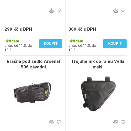
299 Kč s DPH
309 Kč s DPH
247 Kč bez DPH
255 Kč bez DPH
Skladem
Skladem
KOUPIT
KOUPIT
u vás od 11.8. do
u vás od 11.8. do
13.8.
13.8.
Brašna pod sedlo Arsenal
Trojúhelník do rámu Vella
506 závodní
malý