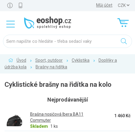
Můj účet
Úvod
Sport, outdoor
Cyklistika
Doplňky a
údržba kola
Brašny na řidítka
Cyklistické brašny na řidítka na kolo
Nejprodávanější
Brašna nosičová Ibera BA11
1 460 Kč
Commuter
Skladem
1 ks