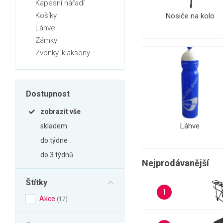
Kapesní nářadí
Zahrada
Košíky
Nosiče na kolo
Balkon a terasa
Láhve
Dílna
Zámky
Zvonky, klaksony
Auto-moto
Dekorace
Textil, koberce
Dostupnost
Svítidla, žárovky
zobrazit vše
Trampolíny
Láhve
skladem
Sedací vaky
do týdne
Sport, outdoor
do 3 týdnů
Nejprodávanější
Všechny kategorie
Štítky
1
Akce
17