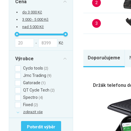
Cena
2
do 3 000 Kč
3 000 - 5 000 Kč
3
nad 5 000 Kč
-
Kč
Doporučujeme
Výrobce
Cyclo tools
2
Jmc Trading
9
Gatorade
1
Držák telefonu d
QT Cycle Tech
2
Spectro
4
Fixed
2
zobrazit vše
Potvrdit výběr