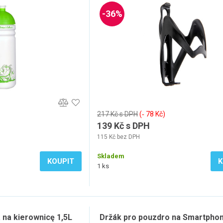
-36%
217 Kč s DPH
(‐ 78 Kč)
139 Kč s DPH
115 Kč bez DPH
Skladem
KOUPIT
K
1 ks
na kierownicę 1,5L
Držák pro pouzdro na Smartphon