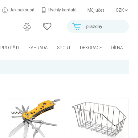
Jak nakoupit
Rychlý kontakt
Můj účet
prázdný
PRO DĚTI
ZAHRADA
SPORT
DEKORACE
DÍLNA