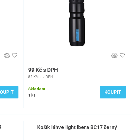
99 Kč s DPH
82 Kč bez DPH
Skladem
OUPIT
KOUPIT
1 ks
ý
Košík láhve light Ibera BC17 černý