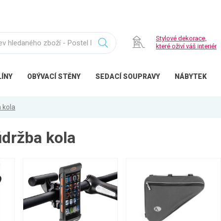
Stylové dekorace,
které oživí váš interiér
ÍNY
OBÝVACÍ
STĚNY
SEDACÍ
SOUPRAVY
NÁBYTEK
 kola
údržba kola