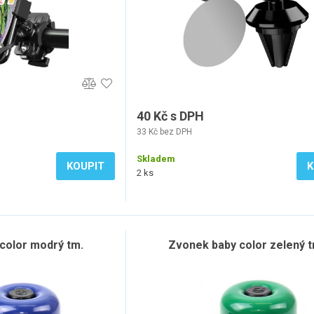
40 Kč s DPH
33 Kč bez DPH
Skladem
KOUPIT
K
2 ks
color modrý tm.
Zvonek baby color zelený t