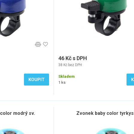
46 Kč s DPH
38 Kč bez DPH
Skladem
KOUPIT
K
1 ks
color modrý sv.
Zvonek baby color tyrkys