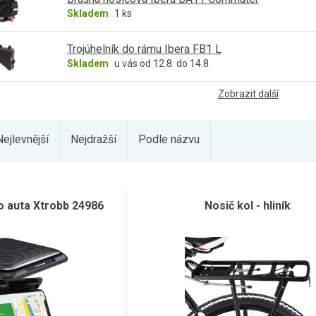
Skladem
1 ks
Trojúhelník do rámu Ibera FB1 L
Skladem
u vás od 12.8. do 14.8.
Zobrazit další
Nejlevnější
Nejdražší
Podle názvu
o auta Xtrobb 24986
Nosič kol - hliník