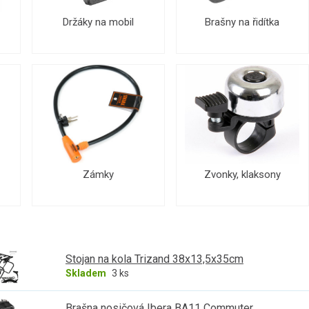
Držáky na mobil
Brašny na řidítka
Zámky
Zvonky, klaksony
Stojan na kola Trizand 38x13,5x35cm
Skladem
3 ks
Brašna nosičová Ibera BA11 Commuter