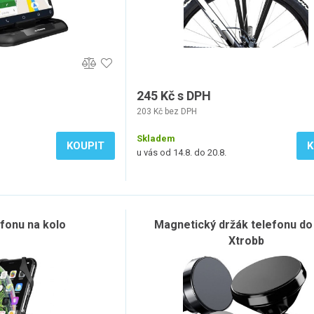
245 Kč s DPH
203 Kč bez DPH
Skladem
KOUPIT
K
u vás od 14.8. do 20.8.
efonu na kolo
Magnetický držák telefonu do
Xtrobb