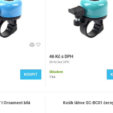
46 Kč s DPH
38 Kč bez DPH
Skladem
KOUPIT
K
1 ks
 l Ornament bílá
Košík láhve SC-BC01 čern