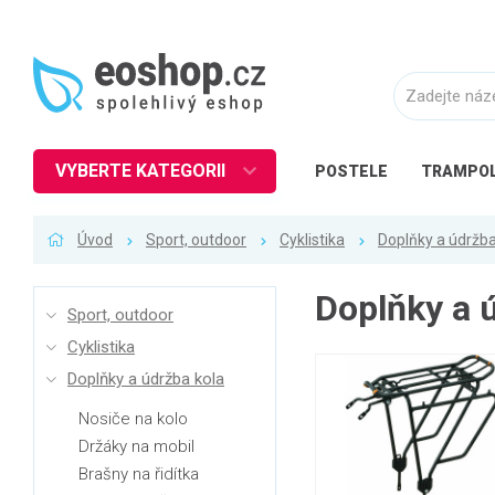
VYBERTE KATEGORII
POSTELE
TRAMPOL
Nábytek
Úvod
Sport, outdoor
Cyklistika
Doplňky a údržba
Kuchyně
Ložnice
Doplňky a 
Sport, outdoor
Obývací pokoj
Cyklistika
Dětské zboží
Doplňky a údržba kola
Předsíň a chodba
Nosiče na kolo
Pracovna a kancelář
Držáky na mobil
Koupelna
Brašny na řidítka