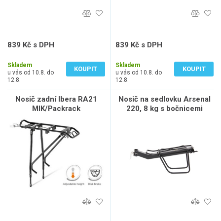
839 Kč s DPH
839 Kč s DPH
693 Kč bez DPH
693 Kč bez DPH
Skladem
Skladem
KOUPIT
KOUPIT
u vás od 10.8. do
u vás od 10.8. do
12.8.
12.8.
Nosič zadní Ibera RA21
Nosič na sedlovku Arsenal
MIK/Packrack
220, 8 kg s bočnicemi