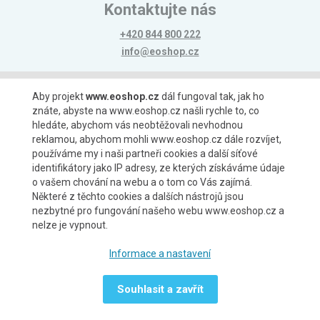
Kontaktujte nás
+420 844 800 222
info@eoshop.cz
Možnosti platby
Aby projekt
www.eoshop.cz
dál fungoval tak, jak ho
znáte, abyste na www.eoshop.cz našli rychle to, co
hledáte, abychom vás neobtěžovali nevhodnou
reklamou, abychom mohli www.eoshop.cz dále rozvíjet,
používáme my i naši partneři cookies a další síťové
identifikátory jako IP adresy, ze kterých získáváme údaje
Možnosti dopravy
o vašem chování na webu a o tom co Vás zajímá.
Některé z těchto cookies a dalších nástrojů jsou
nezbytné pro fungování našeho webu www.eoshop.cz a
nelze je vypnout.
Partneři
Informace a nastavení
Souhlasit a zavřít