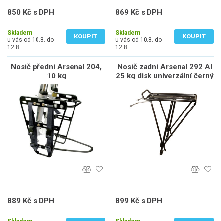
850 Kč s DPH
869 Kč s DPH
703 Kč bez DPH
718 Kč bez DPH
Skladem
Skladem
KOUPIT
KOUPIT
u vás od 10.8. do
u vás od 10.8. do
12.8.
12.8.
Nosič přední Arsenal 204,
Nosič zadní Arsenal 292 Al
10 kg
25 kg disk univerzální černý
889 Kč s DPH
899 Kč s DPH
735 Kč bez DPH
743 Kč bez DPH