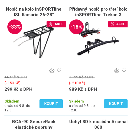
Nosič na kolo inSPORTline
Přídavný nosič pro třetí kolo
ISL Kamario 26-28"
inSPORTline Trekan 3
AKCE
AKCE
-33%
-18%
449 Kč s DPH
1 199 Kč s DPH
(‐ 150 Kč)
(‐ 210 Kč)
299 Kč s DPH
989 Kč s DPH
247 Kč bez DPH
817 Kč bez DPH
Skladem
Skladem
KOUPIT
KOUPIT
u vás od 9.8. do
u vás od 9.8. do
12.8.
12.8.
BCA-90 SecureRack
Úchyt 3D k nosičům Arsenal
elastické popruhy
060