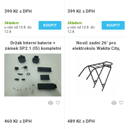
399 Kč s DPH
399 Kč s DPH
330 Kč bez DPH
330 Kč bez DPH
Skladem
Skladem
KOUPIT
KOUPIT
u vás od 10.8. do
u vás od 10.8. do
12.8.
12.8.
Držák Interní baterie +
Nosič zadní 26" pro
zámek SP2.1 (I5) kompletní
elektrokolo Wakita City,
černý
460 Kč s DPH
489 Kč s DPH
380 Kč bez DPH
404 Kč bez DPH