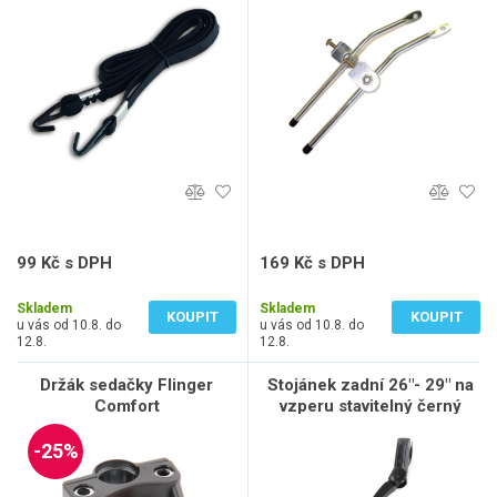
99 Kč s DPH
169 Kč s DPH
82 Kč bez DPH
140 Kč bez DPH
Skladem
Skladem
KOUPIT
KOUPIT
u vás od 10.8. do
u vás od 10.8. do
12.8.
12.8.
Držák sedačky Flinger
Stojánek zadní 26"- 29" na
Comfort
vzperu stavitelný černý
Master
-25%