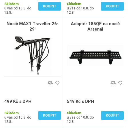
Skladem
Skladem
KOUPIT
KOUPIT
u vás od 10.8. do
u vás od 10.8. do
12.8.
12.8.
Nosič MAX1 Traveller 26-
Adaptér 185QF na nosič
29"
Arsenál
499 Kč s DPH
549 Kč s DPH
412 Kč bez DPH
454 Kč bez DPH
Skladem
Skladem
KOUPIT
KOUPIT
u vás od 10.8. do
u vás od 10.8. do
12.8.
12.8.