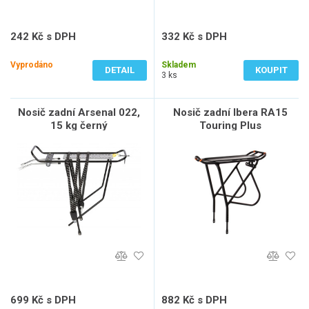
242 Kč s DPH
332 Kč s DPH
200 Kč bez DPH
274 Kč bez DPH
Vyprodáno
Skladem
DETAIL
KOUPIT
3 ks
Nosič zadní Arsenal 022,
Nosič zadní Ibera RA15
15 kg černý
Touring Plus
699 Kč s DPH
882 Kč s DPH