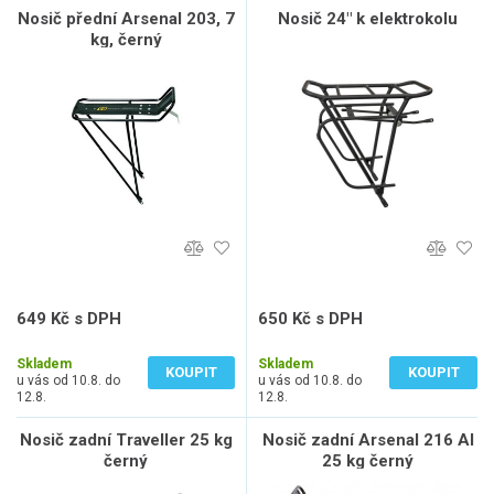
Nosič přední Arsenal 203, 7
Nosič 24" k elektrokolu
kg, černý
649 Kč s DPH
650 Kč s DPH
536 Kč bez DPH
537 Kč bez DPH
Skladem
Skladem
KOUPIT
KOUPIT
u vás od 10.8. do
u vás od 10.8. do
12.8.
12.8.
Nosič zadní Traveller 25 kg
Nosič zadní Arsenal 216 Al
černý
25 kg černý