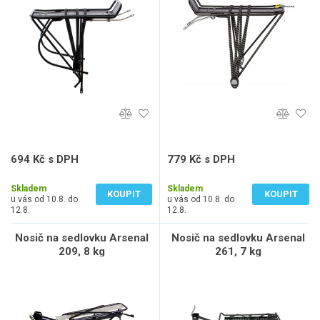
694 Kč s DPH
779 Kč s DPH
574 Kč bez DPH
644 Kč bez DPH
Skladem
Skladem
KOUPIT
KOUPIT
u vás od 10.8. do
u vás od 10.8. do
12.8.
12.8.
Nosič na sedlovku Arsenal
Nosič na sedlovku Arsenal
209, 8 kg
261, 7 kg