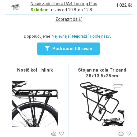
Nosič zadní Ibera RA4 Touring Plus
1 022 Kč
Skladem
u vás od 10.8. do 12.8.
Zobrazit další
Doporučujeme
Nejlevnější
Nejdražší
Podle názvu
Podrobné filtrování
Nosič kol - hliník
Stojan na kola Trizand
38x13,5x35cm