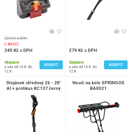
320 Kč s DPH
(‐ 80 Kč)
240 Kč s DPH
279 Kč s DPH
198 Kč bez DPH
231 Kč bez DPH
Skladem
Skladem
KOUPIT
KOUPIT
u vás od 10.8. do
u vás od 10.8. do
12.8.
12.8.
Stojánek středový 26 - 28"
Nosič na kolo SPRINGOS
Al + protikus KC137 černý
BA0021