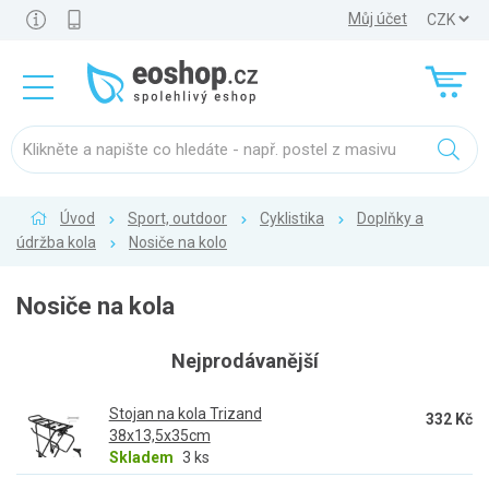
Můj účet
Úvod
Sport, outdoor
Cyklistika
Doplňky a
údržba kola
Nosiče na kolo
Nosiče na kola
Nejprodávanější
Stojan na kola Trizand
332 Kč
38x13,5x35cm
Skladem
3 ks