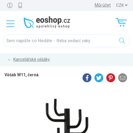
Můj účet
Kancelářské věšáky
Věšák W11, černá