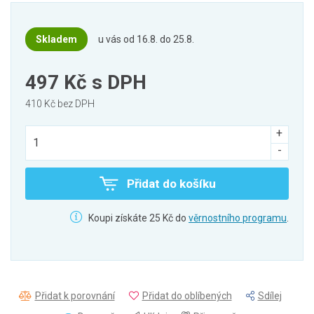
Skladem
u vás od 16.8. do 25.8.
497 Kč
s DPH
410 Kč bez DPH
Přidat do košíku
Koupi získáte 25 Kč do
věrnostního programu
.
Přidat k porovnání
Přidat do oblíbených
Sdílej