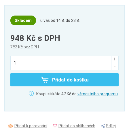
Skladem
u vás od 14.8. do 23.8.
948 Kč
s DPH
783 Kč bez DPH
Přidat do košíku
Koupi získáte 47 Kč do
věrnostního programu
.
Přidat k porovnání
Přidat do oblíbených
Sdílej