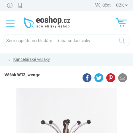
Můj účet
Kancelářské věšáky
Věšák W13, wenge