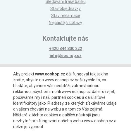
Sledování trasy balíku
Stav objednávky
Stav reklamace
Nejčastější dotazy
Kontaktujte nás
+420 844 800 222
info@eoshop.cz
Možnosti platby
Aby projekt
www.eoshop.cz
dál fungoval tak, jak ho
znáte, abyste na www.eoshop.cz našli rychle to, co
hledáte, abychom vás neobtěžovali nevhodnou
reklamou, abychom mohli www.eoshop.cz dále rozvíjet,
používáme my i naši partneři cookies a další síťové
identifikátory jako IP adresy, ze kterých získáváme údaje
Možnosti dopravy
o vašem chování na webu a o tom co Vás zajímá.
Některé z těchto cookies a dalších nástrojů jsou
nezbytné pro fungování našeho webu www.eoshop.cz a
nelze je vypnout.