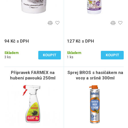
94 Kč s DPH
127 Kč s DPH
78 Kč bez DPH
105 Kč bez DPH
Skladem
Skladem
KOUPIT
KOUPIT
3 ks
1 ks
Přípravek FARMEX na
Sprej BROS s hasičákem na
hubení pavouků 250ml
vosy a sršně 300ml