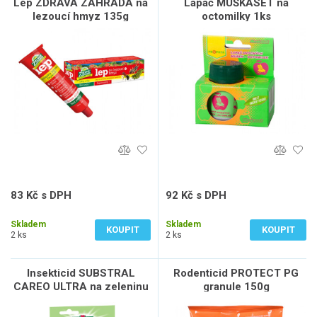
Lep ZDRAVÁ ZAHRADA na
Lapač MUŠKASET na
lezoucí hmyz 135g
octomilky 1ks
83 Kč s DPH
92 Kč s DPH
69 Kč bez DPH
76 Kč bez DPH
Skladem
Skladem
KOUPIT
KOUPIT
2 ks
2 ks
Insekticid SUBSTRAL
Rodenticid PROTECT PG
CAREO ULTRA na zeleninu
granule 150g
30ml