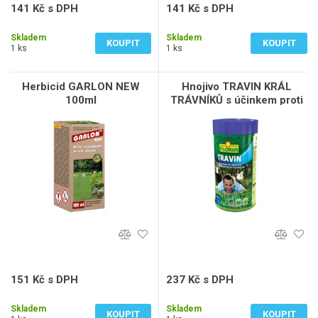
141 Kč s DPH
141 Kč s DPH
117 Kč bez DPH
117 Kč bez DPH
Skladem
Skladem
KOUPIT
KOUPIT
1 ks
1 ks
Herbicid GARLON NEW
Hnojivo TRAVIN KRÁL
100ml
TRÁVNÍKŮ s účinkem proti
plevelům 800g
151 Kč s DPH
237 Kč s DPH
125 Kč bez DPH
196 Kč bez DPH
Skladem
Skladem
KOUPIT
KOUPIT