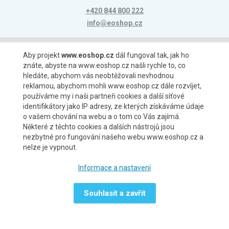
+420 844 800 222
info@eoshop.cz
Možnosti platby
Aby projekt
www.eoshop.cz
dál fungoval tak, jak ho
znáte, abyste na www.eoshop.cz našli rychle to, co
hledáte, abychom vás neobtěžovali nevhodnou
reklamou, abychom mohli www.eoshop.cz dále rozvíjet,
používáme my i naši partneři cookies a další síťové
identifikátory jako IP adresy, ze kterých získáváme údaje
Možnosti dopravy
o vašem chování na webu a o tom co Vás zajímá.
Některé z těchto cookies a dalších nástrojů jsou
nezbytné pro fungování našeho webu www.eoshop.cz a
nelze je vypnout.
Partneři
Informace a nastavení
Souhlasit a zavřít