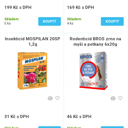
199 Kč s DPH
169 Kč s DPH
165 Kč bez DPH
140 Kč bez DPH
Skladem
Skladem
KOUPIT
KOUPIT
5 ks
4 ks
Insekticid MOSPILAN 20SP
Rodenticid BROS zrno na
1,2g
myši a potkany 6x20g
31 Kč s DPH
46 Kč s DPH
26 Kč bez DPH
38 Kč bez DPH