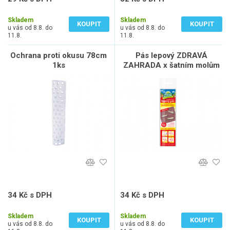
24 Kč bez DPH
26 Kč bez DPH
Skladem
Skladem
KOUPIT
KOUPIT
u vás od 8.8. do
u vás od 8.8. do
11.8.
11.8.
Ochrana proti okusu 78cm
Pás lepový ZDRAVÁ
1ks
ZAHRADA x šatním molům
feromonový 7x27cm
34 Kč s DPH
34 Kč s DPH
28 Kč bez DPH
28 Kč bez DPH
Skladem
Skladem
KOUPIT
KOUPIT
u vás od 8.8. do
u vás od 8.8. do