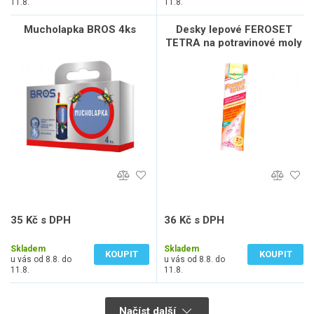
11.8.
11.8.
Mucholapka BROS 4ks
Desky lepové FEROSET
TETRA na potravinové moly
2ks
35 Kč s DPH
36 Kč s DPH
29 Kč bez DPH
30 Kč bez DPH
Skladem
Skladem
KOUPIT
KOUPIT
u vás od 8.8. do
u vás od 8.8. do
11.8.
11.8.
Načíst další