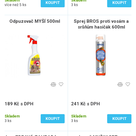
Skladem
Skladem
KOUPIT
KOUPIT
více než 5 ks
3 ks
Odpuzovač MYŠÍ 500ml
Sprej BROS proti vosám a
sršňům hasičák 600ml
189 Kč s DPH
241 Kč s DPH
156 Kč bez DPH
199 Kč bez DPH
Skladem
Skladem
KOUPIT
KOUPIT
3 ks
3 ks