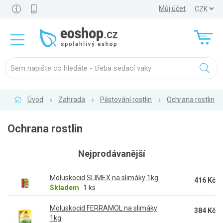
Můj účet
Úvod
Zahrada
Pěstování rostlin
Ochrana rostlin
Ochrana rostlin
Nejprodávanější
Moluskocid SLIMEX na slimáky 1kg
416 Kč
Skladem
1 ks
Moluskocid FERRAMOL na slimáky
384 Kč
1kg