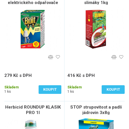
elektrického odpařovače
slimáky 1kg
proti komárům 45nocí
279 Kč s DPH
416 Kč s DPH
231 Kč bez DPH
344 Kč bez DPH
Skladem
Skladem
KOUPIT
KOUPIT
1 ks
1 ks
Herbicid ROUNDUP KLASIK
STOP strupovitost a padlí
PRO 1l
jádrovin 3x8g