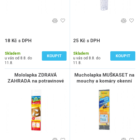
18 Kč s DPH
25 Kč s DPH
15 Kč bez DPH
21 Kč bez DPH
Skladem
Skladem
KOUPIT
KOUPIT
u vás od 8.8. do
u vás od 8.8. do
11.8.
11.8.
Mololapka ZDRAVÁ
Mucholapka MUŠKASET na
ZAHRADA na potravinové
mouchy a komáry okenní
moly
2ks