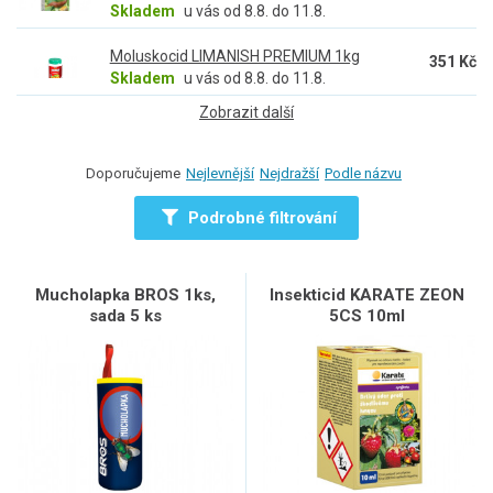
Skladem
u vás od 8.8. do 11.8.
Moluskocid LIMANISH PREMIUM 1kg
351 Kč
Skladem
u vás od 8.8. do 11.8.
Zobrazit další
Doporučujeme
Nejlevnější
Nejdražší
Podle názvu
Podrobné filtrování
Mucholapka BROS 1ks,
Insekticid KARATE ZEON
sada 5 ks
5CS 10ml