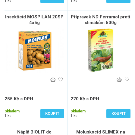
1 ks
1 ks
Insekticid MOSPILAN 20SP
Přípravek ND Ferramol proti
4x5g
slimákům 500g
255 Kč s DPH
270 Kč s DPH
211 Kč bez DPH
223 Kč bez DPH
Skladem
Skladem
KOUPIT
KOUPIT
1 ks
1 ks
Náplň BIOLIT do
Moluskocid SLIMEX na