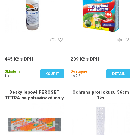
445 Kč s DPH
209 Kč s DPH
368 Kč bez DPH
173 Kč bez DPH
Skladem
Dostupné
KOUPIT
DETAIL
1 ks
do 7.8.
Desky lepové FEROSET
Ochrana proti okusu 56cm
TETRA na potravinové moly
1ks
1ks