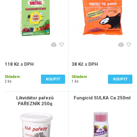
118 Kč s DPH
38 Kč s DPH
98 Kč bez DPH
31 Kč bez DPH
Skladem
Skladem
KOUPIT
KOUPIT
2 ks
1 ks
Likvidátor pařezů
Fungicid SULKA Ca 250ml
PAŘEZNÍK 250g