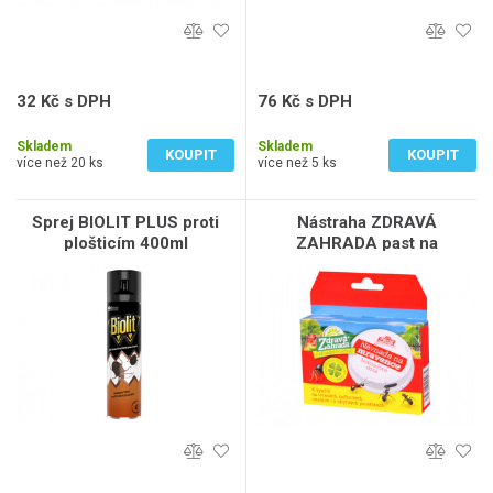
32 Kč s DPH
76 Kč s DPH
26 Kč bez DPH
63 Kč bez DPH
Skladem
Skladem
KOUPIT
KOUPIT
více než 20 ks
více než 5 ks
Sprej BIOLIT PLUS proti
Nástraha ZDRAVÁ
plošticím 400ml
ZAHRADA past na
mravence 10ml 1ks