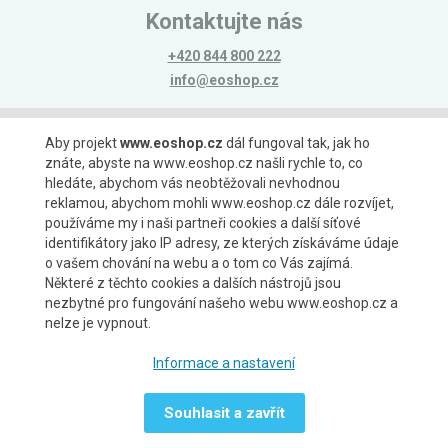
Kontaktujte nás
+420 844 800 222
info@eoshop.cz
Možnosti platby
Aby projekt
www.eoshop.cz
dál fungoval tak, jak ho
znáte, abyste na www.eoshop.cz našli rychle to, co
hledáte, abychom vás neobtěžovali nevhodnou
reklamou, abychom mohli www.eoshop.cz dále rozvíjet,
používáme my i naši partneři cookies a další síťové
identifikátory jako IP adresy, ze kterých získáváme údaje
Možnosti dopravy
o vašem chování na webu a o tom co Vás zajímá.
Některé z těchto cookies a dalších nástrojů jsou
nezbytné pro fungování našeho webu www.eoshop.cz a
nelze je vypnout.
Partneři
Informace a nastavení
Souhlasit a zavřít