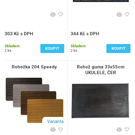
303 Kč s DPH
344 Kč s DPH
250 Kč bez DPH
284 Kč bez DPH
Skladem
Skladem
KOUPIT
KOUPIT
2 ks
2 ks
Rohožka 204 Speedy
Rohož guma 33x55cm
UKULELE, ČER
Varianta