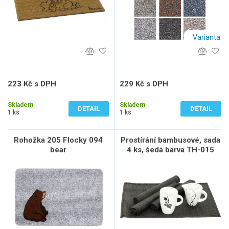
Varianta
223 Kč s DPH
229 Kč s DPH
184 Kč bez DPH
189 Kč bez DPH
Skladem
Skladem
DETAIL
DETAIL
1 ks
1 ks
Rohožka 205 Flocky 094
Prostírání bambusové, sada
bear
4 ks, šedá barva TH-015
GREY, sada 2 ks