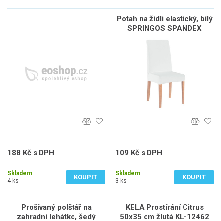
Potah na židli elastický, bílý
SPRINGOS SPANDEX
188 Kč s DPH
109 Kč s DPH
155 Kč bez DPH
90 Kč bez DPH
Skladem
Skladem
KOUPIT
KOUPIT
4 ks
3 ks
Prošívaný polštář na
KELA Prostírání Citrus
zahradní lehátko, šedý
50x35 cm žlutá KL-12462