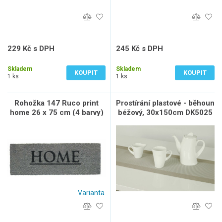
229 Kč s DPH
245 Kč s DPH
189 Kč bez DPH
203 Kč bez DPH
Skladem
Skladem
KOUPIT
KOUPIT
1 ks
1 ks
Rohožka 147 Ruco print
Prostírání plastové - běhoun
home 26 x 75 cm (4 barvy)
béžový, 30x150cm DK5025
Varianta