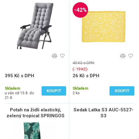
23490
-42%
45 Kč s DPH
(‐ 19 Kč)
395 Kč s DPH
26 Kč s DPH
326 Kč bez DPH
22 Kč bez DPH
Skladem
Skladem
KOUPIT
KOUPIT
u vás od 15.8. do
2 ks
21.8.
Potah na židli elastický,
Sedak Latka S3 AUC-5527-
zelený tropical SPRINGOS
S3
SPANDEX