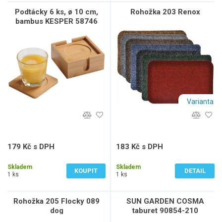
Podtácky 6 ks, ø 10 cm,
Rohožka 203 Renox
bambus KESPER 58746
Varianta
179 Kč s DPH
183 Kč s DPH
148 Kč bez DPH
151 Kč bez DPH
Skladem
Skladem
KOUPIT
DETAIL
1 ks
1 ks
Rohožka 205 Flocky 089
SUN GARDEN COSMA
dog
taburet 90854-210