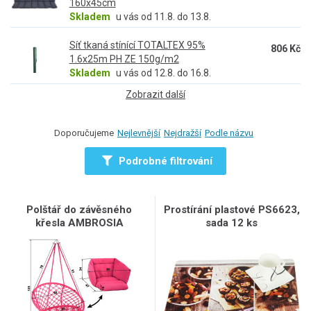
160x45cm
Skladem
u vás od 11.8. do 13.8.
Síť tkaná stínící TOTALTEX 95%
806 Kč
1.6x25m PH ZE 150g/m2
Skladem
u vás od 12.8. do 16.8.
Zobrazit další
Doporučujeme
Nejlevnější
Nejdražší
Podle názvu
Podrobné filtrování
Polštář do závěsného
Prostírání plastové PS6623,
křesla AMBROSIA
sada 12 ks
starorůžová IWH-10210003