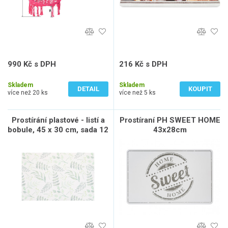
990 Kč s DPH
216 Kč s DPH
818 Kč bez DPH
179 Kč bez DPH
Skladem
Skladem
DETAIL
KOUPIT
více než 20 ks
více než 5 ks
Prostírání plastové - listí a
Prostíraní PH SWEET HOME
bobule, 45 x 30 cm, sada 12
43x28cm
ks