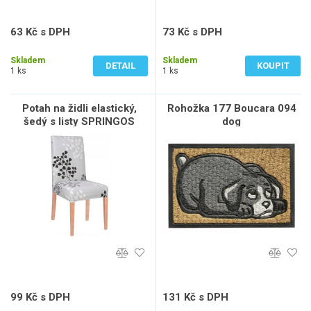
63 Kč s DPH
73 Kč s DPH
52 Kč bez DPH
60 Kč bez DPH
Skladem
Skladem
DETAIL
KOUPIT
1 ks
1 ks
Potah na židli elastický,
Rohožka 177 Boucara 094
šedý s listy SPRINGOS
dog
SPANDEX
99 Kč s DPH
131 Kč s DPH