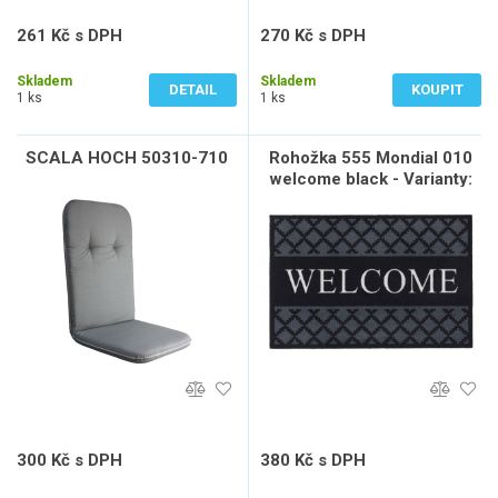
261 Kč s DPH
270 Kč s DPH
216 Kč bez DPH
223 Kč bez DPH
Skladem
Skladem
DETAIL
KOUPIT
1 ks
1 ks
SCALA HOCH 50310-710
Rohožka 555 Mondial 010
welcome black - Varianty:
Rohožka 555 Mondial 010
welcome black
300 Kč s DPH
380 Kč s DPH
248 Kč bez DPH
314 Kč bez DPH