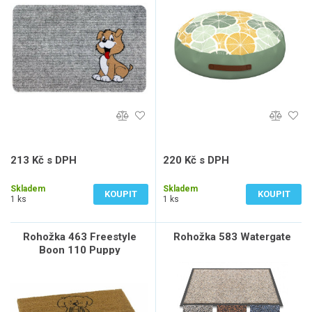
213 Kč s DPH
220 Kč s DPH
176 Kč bez DPH
182 Kč bez DPH
Skladem
Skladem
KOUPIT
KOUPIT
1 ks
1 ks
Rohožka 463 Freestyle
Rohožka 583 Watergate
Boon 110 Puppy