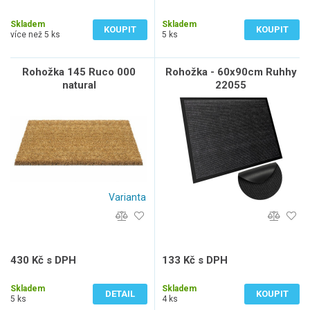
50 Kč bez DPH
29 Kč bez DPH
Skladem
Skladem
KOUPIT
KOUPIT
více než 5 ks
5 ks
Rohožka 145 Ruco 000
Rohožka - 60x90cm Ruhhy
natural
22055
Varianta
430 Kč s DPH
133 Kč s DPH
355 Kč bez DPH
110 Kč bez DPH
Skladem
Skladem
DETAIL
KOUPIT
5 ks
4 ks