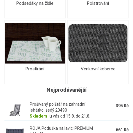
Podsedáky na židle
Polstrování
Prostírání
Venkovní koberce
Nejprodávanější
Prošívaný polštář na zahradní
395 Kč
lehátko, šedý 23490
Skladem
u vás od 15.8. do 21.8.
ROJA Poduška na lavici PREMIUM
661 Kč