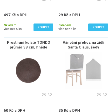
497 Kč s DPH
29 Kč s DPH
411 Kč bez DPH
24 Kč bez DPH
Skladem
Skladem
KOUPIT
KOUPIT
více než 5 ks
více než 5 ks
Prostírání kulaté TONDO
Vánoční přehoz na židli
průměr 38 cm, hnědé
Santa Claus, šedý
60 Kč s DPH
35 Kč s DPH