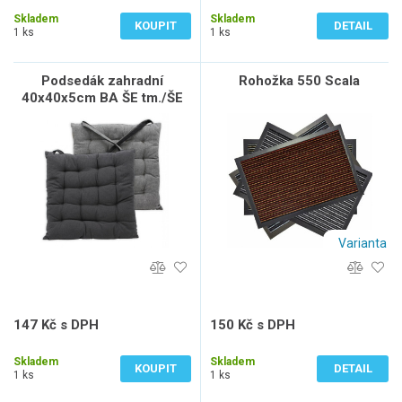
82 Kč bez DPH
108 Kč bez DPH
Skladem
Skladem
KOUPIT
DETAIL
1 ks
1 ks
Podsedák zahradní
Rohožka 550 Scala
40x40x5cm BA ŠE tm./ŠE
sv.
Varianta
147 Kč s DPH
150 Kč s DPH
122 Kč bez DPH
124 Kč bez DPH
Skladem
Skladem
KOUPIT
DETAIL
1 ks
1 ks