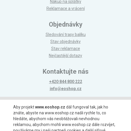
Nákup na splátky
Reklamace a vrácení
Objednávky
Sledování trasy balíku
Stav objednávky
Stav reklamace
Nejčastější dotazy
Kontaktujte nás
+420 844 800 222
info@eoshop.cz
Možnosti platby
Aby projekt
www.eoshop.cz
dál fungoval tak, jak ho
znáte, abyste na www.eoshop.cz našli rychle to, co
hledáte, abychom vás neobtěžovali nevhodnou
reklamou, abychom mohli www.eoshop.cz dále rozvíjet,
používáme my i naši partneři cookies a další síťové