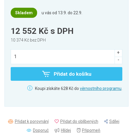
Skladem
u vás od 13.9. do 22.9.
12 552 Kč
s DPH
10 374 Kč bez DPH
Přidat do košíku
Koupi získáte 628 Kč do
věrnostního programu
.
Přidat k porovnání
Přidat do oblíbených
Sdílej
Doporuč
Hlídej
Připomeň