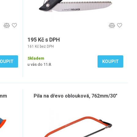
195 Kč s DPH
161 Kč bez DPH
Skladem
OUPIT
KOUPIT
u vás do 11.8.
0mm
Pila na dřevo oblouková, 762mm/30"