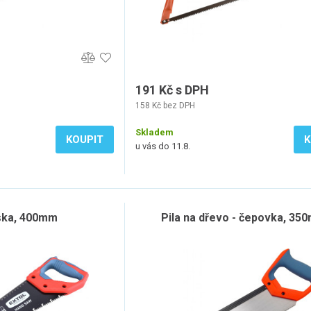
191 Kč s DPH
158 Kč bez DPH
Skladem
KOUPIT
K
u vás do 11.8.
ska, 400mm
Pila na dřevo - čepovka, 35