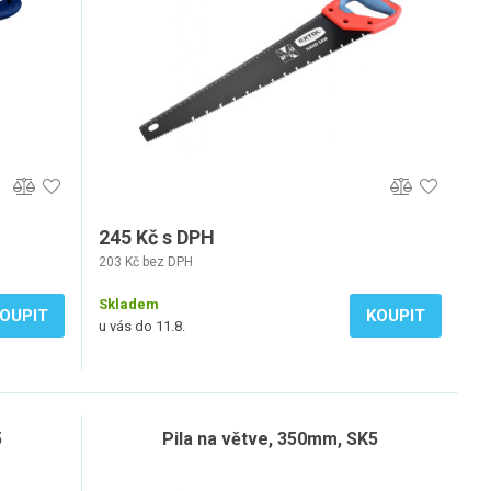
245 Kč s DPH
203 Kč bez DPH
Skladem
OUPIT
KOUPIT
u vás do 11.8.
5
Pila na větve, 350mm, SK5