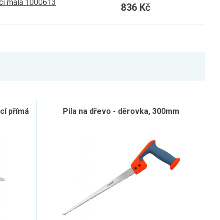
cí malá 1000613
836 Kč
cí přímá
Pila na dřevo - děrovka, 300mm