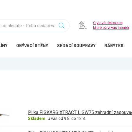
Stylové dekorace,
které oživí váš interiér
ÍNY
OBÝVACÍ
STĚNY
SEDACÍ
SOUPRAVY
NÁBYTEK
Pilka FISKARS XTRACT L SW75 zahradní zasouvac
Skladem
u vás od 9.8. do 12.8.