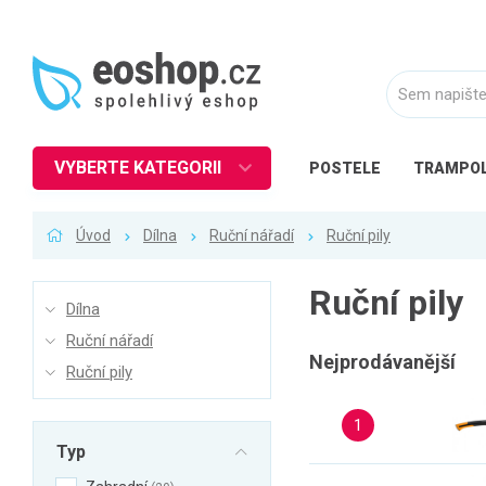
VYBERTE KATEGORII
POSTELE
TRAMPOL
Nábytek
Úvod
Dílna
Ruční nářadí
Ruční pily
Kuchyně
Ložnice
Ruční pily
Dílna
Obývací pokoj
Ruční nářadí
Dětské zboží
Nejprodávanější
Ruční pily
Předsíň a chodba
1
Pracovna a kancelář
Typ
Koupelna