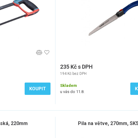
235 Kč s DPH
194 Kč bez DPH
Skladem
KOUPIT
K
u vás do 11.8.
nská, 220mm
Pila na větve, 270mm, SK