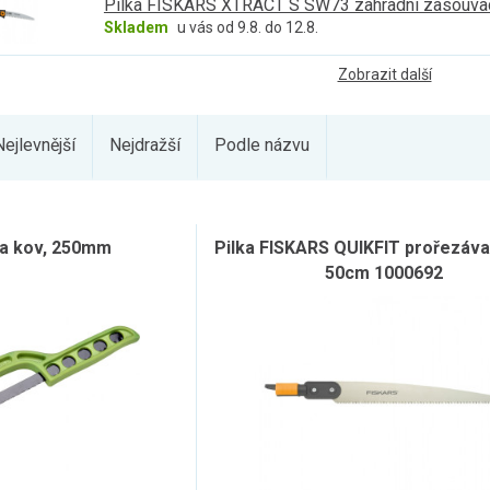
Pilka FISKARS XTRACT S SW73 zahradní zasouva
Skladem
u vás od 9.8. do 12.8.
Zobrazit další
Nejlevnější
Nejdražší
Podle názvu
 na kov, 250mm
Pilka FISKARS QUIKFIT prořezáva
50cm 1000692