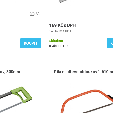
169 Kč s DPH
140 Kč bez DPH
Skladem
KOUPIT
K
u vás do 11.8.
kov, 300mm
Pila na dřevo oblouková, 610m