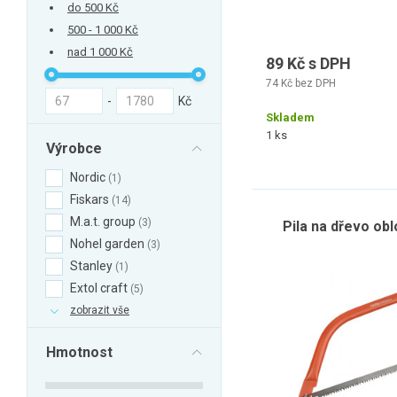
do 500 Kč
500 - 1 000 Kč
nad 1 000 Kč
89 Kč s DPH
74 Kč bez DPH
-
Kč
Skladem
1 ks
Výrobce
Nordic
1
Fiskars
14
M.a.t. group
3
Pila na dřevo ob
Nohel garden
3
Stanley
1
Extol craft
5
zobrazit vše
Hmotnost