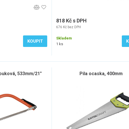
818 Kč s DPH
676 Kč bez DPH
Skladem
KOUPIT
K
1 ks
louková, 533mm/21"
Pila ocaska, 400mm