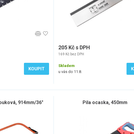
205 Kč s DPH
169 Kč bez DPH
Skladem
KOUPIT
K
u vás do 11.8.
louková, 914mm/36"
Pila ocaska, 450mm