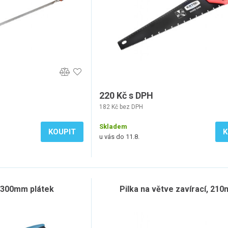
220 Kč s DPH
182 Kč bez DPH
Skladem
KOUPIT
K
u vás do 11.8.
, 300mm plátek
Pilka na větve zavírací, 21