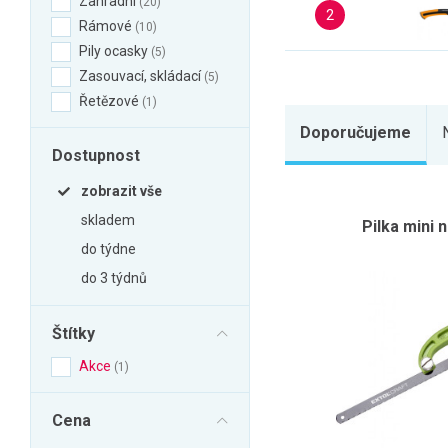
Zahradní
20
Zahrada
2
Rámové
10
Balkon a terasa
Pily ocasky
5
Dílna
Zasouvací, skládací
5
Řetězové
1
Auto-moto
Doporučujeme
Dekorace
Dostupnost
Textil, koberce
zobrazit vše
Svítidla, žárovky
skladem
Pilka mini
Trampolíny
do týdne
Sedací vaky
do 3 týdnů
Sport, outdoor
Všechny kategorie
Štítky
Akce
1
Cena