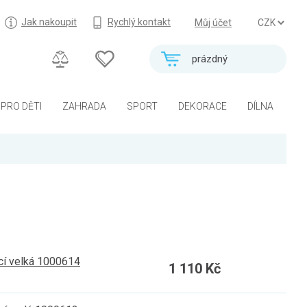
Jak nakoupit
Rychlý kontakt
Můj účet
prázdný
PRO DĚTI
ZAHRADA
SPORT
DEKORACE
DÍLNA
í velká 1000614
1 110 Kč