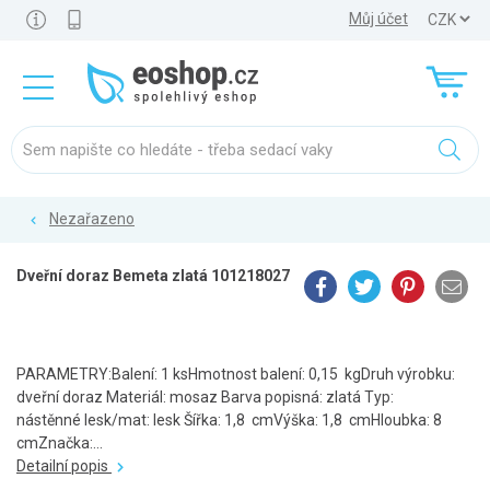
Můj účet
Nezařazeno
Dveřní doraz Bemeta zlatá 101218027
PARAMETRY:Balení: 1 ksHmotnost balení: 0,15 kgDruh výrobku:
dveřní doraz Materiál: mosaz Barva popisná: zlatá Typ:
nástěnné lesk/mat: lesk Šířka: 1,8 cmVýška: 1,8 cmHloubka: 8
cmZnačka:...
Detailní popis