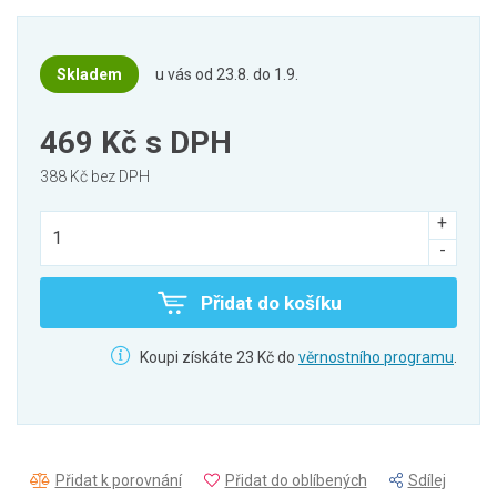
Skladem
u vás od 23.8. do 1.9.
469 Kč
s DPH
388 Kč bez DPH
Přidat do košíku
Koupi získáte 23 Kč do
věrnostního programu
.
Přidat k porovnání
Přidat do oblíbených
Sdílej